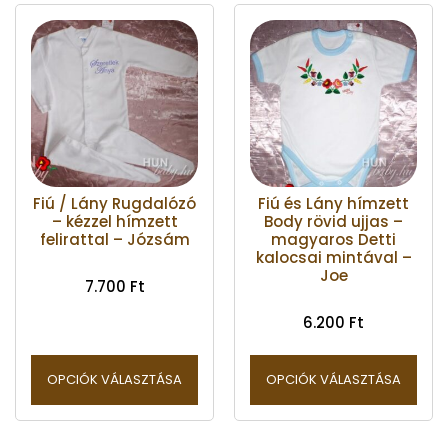
Fiú / Lány Rugdalózó
Fiú és Lány hímzett
– kézzel hímzett
Body rövid ujjas –
felirattal – Józsám
magyaros Detti
kalocsai mintával –
Joe
7.700
Ft
6.200
Ft
OPCIÓK VÁLASZTÁSA
OPCIÓK VÁLASZTÁSA