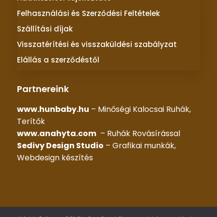
Felhasználási és Szerződési Feltételek
Szállítási díjak
Visszatérítési és visszaküldési szabályzat
Elállás a szerződéstől
Partnereink
www.hunbaby.hu
– Minőségi Kalocsai Ruhák,
Terítők
www.anahyta.com
– Ruhák Rovásírással
Sedivy Design Studio
– Grafikai munkák,
Webdesign készítés
© 2025 –
KALOCSAI RUHÁK
– Minden jog fenntartva |