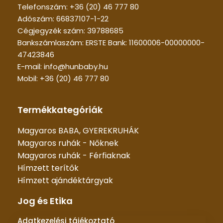
Telefonszám: +36 (20) 46 777 80
Adószám: 66837107-1-22
Cégjegyzék szám: 39788685
Bankszámlaszám: ERSTE Bank: 11600006-00000000-
47423846
E-mail: info@hunbaby.hu
Mobil: +36 (20) 46 777 80
Termékkategóriák
Magyaros BABA, GYEREKRUHÁK
Magyaros ruhák - Nőknek
Magyaros ruhák - Férfiaknak
Hímzett terítők
Hímzett ajándéktárgyak
Jog és Etika
Adatkezelési tájékoztató