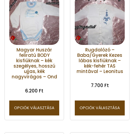
Magyar Huszár
Rugdalózó –
feliratú BODY
Baba/Gyerek Kezes
kisfiúknak – kék
lábas kisfiúknak –
szegélyes, hosszú
kék-fehér TAS
ujjas, kék
mintával – Leonitus
nagyvirágos – Ond
7.700
Ft
6.200
Ft
OPCIÓK VÁLASZTÁSA
OPCIÓK VÁLASZTÁSA