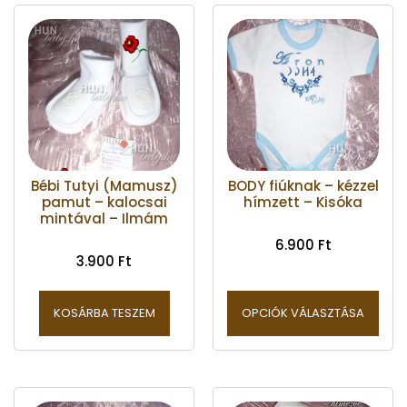
Bébi Tutyi (Mamusz)
BODY fiúknak – kézzel
pamut – kalocsai
hímzett – Kisóka
mintával – Ilmám
6.900
Ft
3.900
Ft
KOSÁRBA TESZEM
OPCIÓK VÁLASZTÁSA