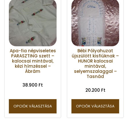
Apa-fia népviseletes
Bébi Pólyahuzat
PARASZTING szett –
újszülött kisfiúknak –
kalocsai mintával,
HUNOR kalocsai
kézi hímzéssel –
mintával,
Ábrám
selyemszalaggal –
Tasnád
38.900
Ft
20.200
Ft
OPCIÓK VÁLASZTÁSA
OPCIÓK VÁLASZTÁSA