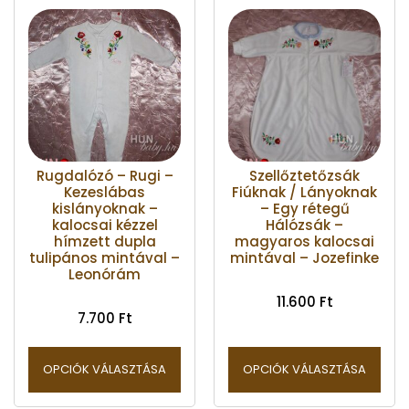
Rugdalózó – Rugi –
Szellőztetőzsák
Kezeslábas
Fiúknak / Lányoknak
kislányoknak –
– Egy rétegű
kalocsai kézzel
Hálózsák –
hímzett dupla
magyaros kalocsai
tulipános mintával –
mintával – Jozefinke
Leonórám
11.600
Ft
7.700
Ft
OPCIÓK VÁLASZTÁSA
OPCIÓK VÁLASZTÁSA