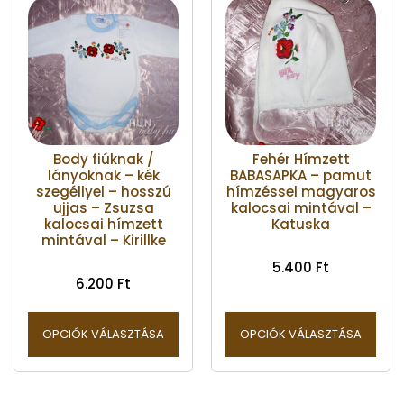
Body fiúknak /
Fehér Hímzett
lányoknak – kék
BABASAPKA – pamut
szegéllyel – hosszú
hímzéssel magyaros
ujjas – Zsuzsa
kalocsai mintával –
kalocsai hímzett
Katuska
mintával – Kirillke
5.400
Ft
6.200
Ft
OPCIÓK VÁLASZTÁSA
OPCIÓK VÁLASZTÁSA