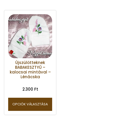
Újszülötteknek
BABAKESZTYŰ –
kalocsai mintával –
Lénácska
2.300
Ft
OPCIÓK VÁLASZTÁSA