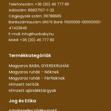
Telefonszám: +36 (20) 46 777 80
Adószám: 66837107-1-22
Cégjegyzék szám: 39788685
Bankszámlaszám: ERSTE Bank: 11600006-00000000-
47423846
E-mail: info@hunbaby.hu
Mobil: +36 (20) 46 777 80
Termékkategóriák
Magyaros BABA, GYEREKRUHÁK
Magyaros ruhák - Nőknek
Magyaros ruhák - Férfiaknak
Hímzett terítők
Hímzett ajándéktárgyak
Jog és Etika
Adatkezelési tájékoztató