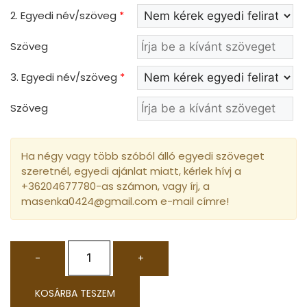
2. Egyedi név/szöveg
*
Szöveg
3. Egyedi név/szöveg
*
Szöveg
Ha négy vagy több szóból álló egyedi szöveget
szeretnél, egyedi ajánlat miatt, kérlek hívj a
+36204677780-as számon, vagy írj, a
masenka0424@gmail.com e-mail címre!
-
+
KOSÁRBA TESZEM