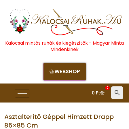
Kalocsai mintás ruhák és kiegészítők - Magyar Minta
Mindenkinek
WEBSHOP
0
0
Ft
Asztalterítő Géppel Hímzett Drapp
85×85 Cm