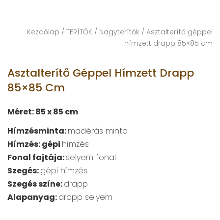
Kezdőlap
/
TERÍTŐK
/
Nagyterítők
/ Asztalterítő géppel
hímzett drapp 85×85 cm
Asztalterítő Géppel Hímzett Drapp
85×85 Cm
Méret: 85 x 85 cm
Hímzésminta:
madérás minta
Hímzés: gépi
hímzés
Fonal fajtája:
selyem fonal
Szegés:
gépi hímzés
Szegés színe:
drapp
Alapanyag:
drapp selyem