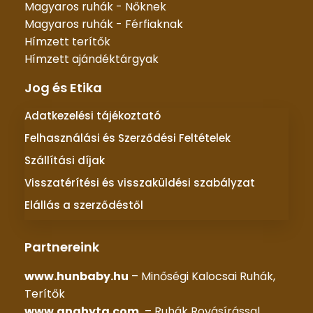
Magyaros ruhák - Nőknek
Magyaros ruhák - Férfiaknak
Hímzett terítők
Hímzett ajándéktárgyak
Jog és Etika
Adatkezelési tájékoztató
Felhasználási és Szerződési Feltételek
Szállítási díjak
Visszatérítési és visszaküldési szabályzat
Elállás a szerződéstől
Partnereink
www.hunbaby.hu
– Minőségi Kalocsai Ruhák,
Terítők
www.anahyta.com
– Ruhák Rovásírással