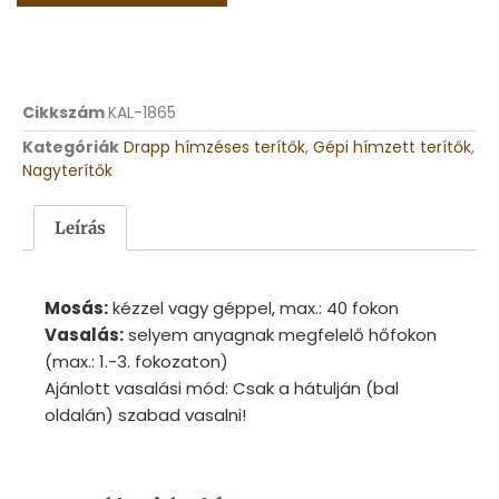
Cikkszám
KAL-1865
Kategóriák
Drapp hímzéses terítők
,
Gépi hímzett terítők
,
Nagyterítők
Leírás
Mosás:
kézzel vagy géppel, max.: 40 fokon
Vasalás:
selyem anyagnak megfelelő hőfokon
(max.: 1.-3. fokozaton)
Ajánlott vasalási mód: Csak a hátulján (bal
oldalán) szabad vasalni!