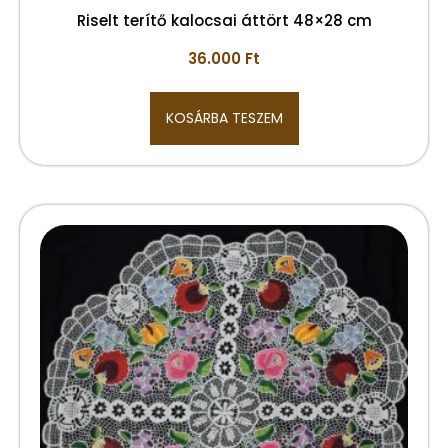
Riselt terítő kalocsai áttört 48×28 cm
36.000
Ft
KOSÁRBA TESZEM