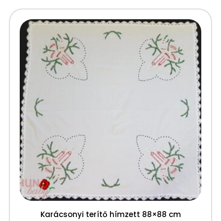
Karácsonyi terítő hímzett 88×88 cm