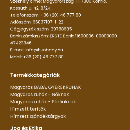
Székhely címe: Magyarország, H-7300 Komló,
Kossuth u. 42. 8/24. .
Telefonszám: +36 (20) 46 777 80
Adószám: 66837107-1-22
Cégjegyzék szám: 39788685
Bankszámlaszám: ERSTE Bank: 11600006-00000000-
47423846
E-mail: info@hunbaby.hu
Mobil: +36 (20) 46 777 80
Termékkategóriák
Magyaros BABA, GYEREKRUHÁK
Magyaros ruhák - Nőknek
Magyaros ruhák - Férfiaknak
Hímzett terítők
Hímzett ajándéktárgyak
Jog és Etika