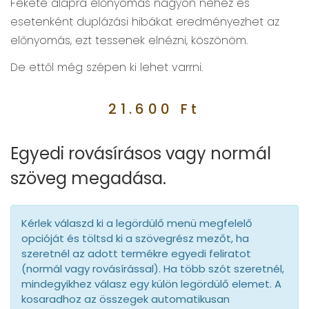
Fekete alapra előnyomás nagyon nehéz és
esetenként duplázási hibákat eredményezhet az
előnyomás, ezt tessenek elnézni, köszönöm.
De ettől még szépen ki lehet varrni.
21.600
Ft
Egyedi rovásírásos vagy normál
szöveg megadása.
Kérlek válaszd ki a legördülő menü megfelelő
opcióját és töltsd ki a szövegrész mezőt, ha
szeretnél az adott termékre egyedi feliratot
(normál vagy rovásírással). Ha több szót szeretnél,
mindegyikhez válasz egy külön legördülő elemet. A
kosaradhoz az összegek automatikusan