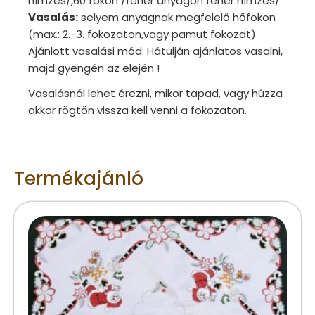
hímzés/,60 fokon /fehér anyagon fehér hímzés/.
Vasalás:
selyem anyagnak megfelelő hőfokon
(max.: 2.-3. fokozaton,vagy pamut fokozat)
Ajánlott vasalási mód: Hátulján ajánlatos vasalni,
majd gyengén az elején !
Vasalásnál lehet érezni, mikor tapad, vagy húzza
akkor rögtön vissza kell venni a fokozaton.
Termékajánló