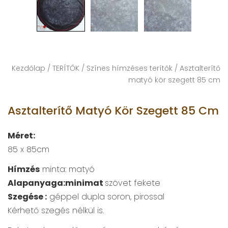
Kezdőlap
/
TERÍTŐK
/
Színes hímzéses terítők
/ Asztalterítő
matyó kör szegett 85 cm
Asztalterítő Matyó Kör Szegett 85 Cm
Méret:
85 x 85cm
Hímzés
minta: matyó
Alapanyaga:minimat
szövet fekete
Szegése :
géppel dupla soron, pirossal
Kérhető szegés nélkül is.