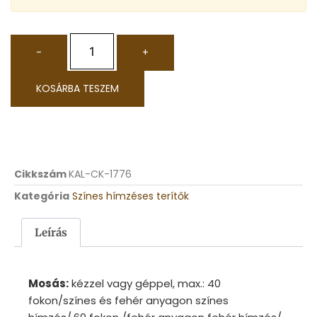
-
+
KOSÁRBA TESZEM
Cikkszám
KAL-CK-1776
Kategória
Színes hímzéses terítők
Leírás
Mosás:
kézzel vagy géppel, max.: 40
fokon/színes és fehér anyagon színes