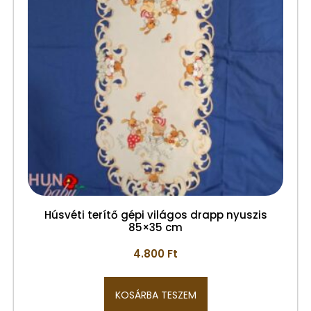
Húsvéti terítő gépi világos drapp nyuszis
85×35 cm
4.800
Ft
KOSÁRBA TESZEM