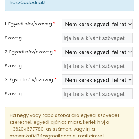
hozzáadódnak!
1. Egyedi név/szöveg
*
Szöveg
2. Egyedi név/szöveg
*
Szöveg
3. Egyedi név/szöveg
*
Szöveg
Ha négy vagy több szóból álló egyedi szöveget
szeretnél, egyedi ajánlat miatt, kérlek hívj a
+36204677780-as számon, vagy írj, a
masenka0424@gmail.com e-mail címre!