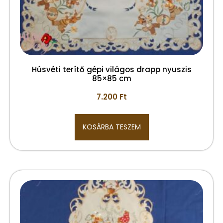
Húsvéti terítő gépi világos drapp nyuszis
85×85 cm
7.200
Ft
KOSÁRBA TESZEM