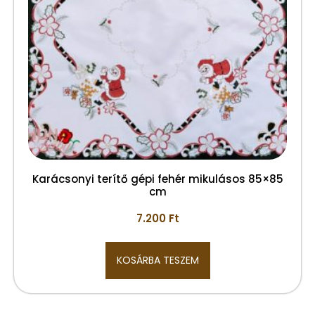
Karácsonyi terítő gépi fehér mikulásos 85×85
cm
7.200
Ft
KOSÁRBA TESZEM