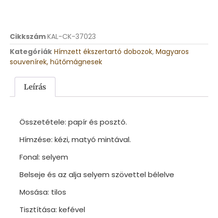
Cikkszám
KAL-CK-37023
Kategóriák
Hímzett ékszertartó dobozok
,
Magyaros
souvenírek, hűtőmágnesek
Leírás
Összetétele: papír és posztó.
Hímzése: kézi, matyó mintával.
Fonal: selyem
Belseje és az alja selyem szövettel bélelve
Mosása: tilos
Tisztítása: kefével​