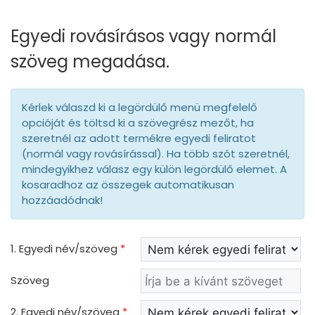
Egyedi rovásírásos vagy normál
szöveg megadása.
Kérlek válaszd ki a legördülő menü megfelelő
opcióját és töltsd ki a szövegrész mezőt, ha
szeretnél az adott termékre egyedi feliratot
(normál vagy rovásírással). Ha több szót szeretnél,
mindegyikhez válasz egy külön legördülő elemet. A
kosaradhoz az összegek automatikusan
hozzáadódnak!
1. Egyedi név/szöveg
*
Szöveg
2. Egyedi név/szöveg
*