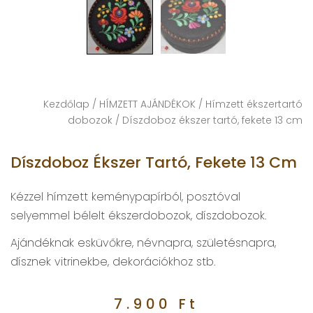
Kezdőlap
/
HÍMZETT AJÁNDÉKOK
/
Hímzett ékszertartó
dobozok
/ Díszdoboz ékszer tartó, fekete 13 cm
Díszdoboz Ékszer Tartó, Fekete 13 Cm
Kézzel hímzett keménypapírból, posztóval
selyemmel bélelt ékszerdobozok, díszdobozok.
Ajándéknak esküvőkre, névnapra, születésnapra,
dísznek vitrinekbe, dekorációkhoz stb.
7.900
Ft