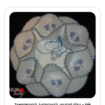
Zsemletartó, tojástartó, asztali dísz – kék