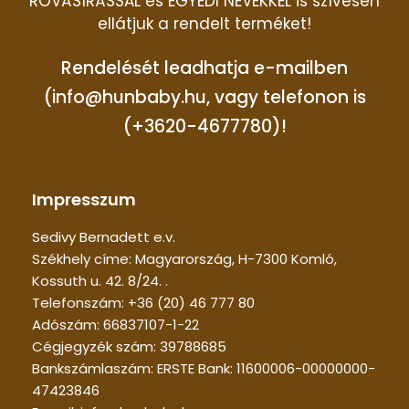
ROVÁSÍRÁSSAL és EGYEDI NEVEKKEL is szívesen
ellátjuk a rendelt terméket!
Rendelését leadhatja e-mailben
(info@hunbaby.hu, vagy telefonon is
(+3620-4677780)!
Impresszum
Sedivy Bernadett e.v.
Székhely címe: Magyarország, H-7300 Komló,
Kossuth u. 42. 8/24. .
Telefonszám: +36 (20) 46 777 80
Adószám: 66837107-1-22
Cégjegyzék szám: 39788685
Bankszámlaszám: ERSTE Bank: 11600006-00000000-
47423846