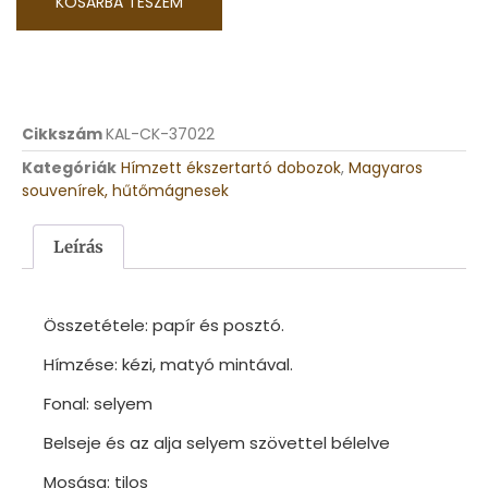
KOSÁRBA TESZEM
Cikkszám
KAL-CK-37022
Kategóriák
Hímzett ékszertartó dobozok
,
Magyaros
souvenírek, hűtőmágnesek
Leírás
Összetétele: papír és posztó.
Hímzése: kézi, matyó mintával.
Fonal: selyem
Belseje és az alja selyem szövettel bélelve
Mosása: tilos