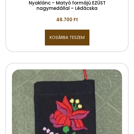
Nyaklánc – Matyó formájú EZÜST
nagymedállal – Lédácska
46.700
Ft
KOSÁRBA TESZEM