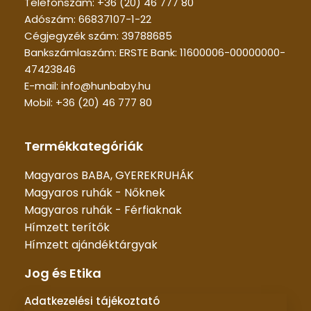
Telefonszám: +36 (20) 46 777 80
Adószám: 66837107-1-22
Cégjegyzék szám: 39788685
Bankszámlaszám: ERSTE Bank: 11600006-00000000-
47423846
E-mail: info@hunbaby.hu
Mobil: +36 (20) 46 777 80
Termékkategóriák
Magyaros BABA, GYEREKRUHÁK
Magyaros ruhák - Nőknek
Magyaros ruhák - Férfiaknak
Hímzett terítők
Hímzett ajándéktárgyak
Jog és Etika
Adatkezelési tájékoztató