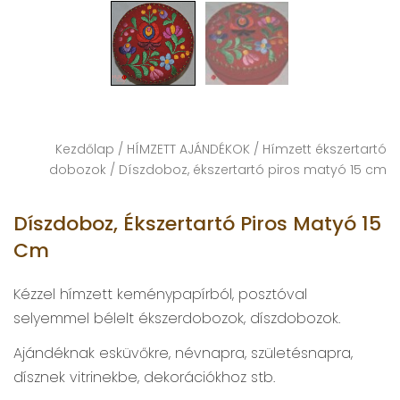
Kezdőlap
/
HÍMZETT AJÁNDÉKOK
/
Hímzett ékszertartó
dobozok
/ Díszdoboz, ékszertartó piros matyó 15 cm
Díszdoboz, Ékszertartó Piros Matyó 15
Cm
Kézzel hímzett keménypapírból, posztóval
selyemmel bélelt ékszerdobozok, díszdobozok.
Ajándéknak esküvőkre, névnapra, születésnapra,
dísznek vitrinekbe, dekorációkhoz stb.