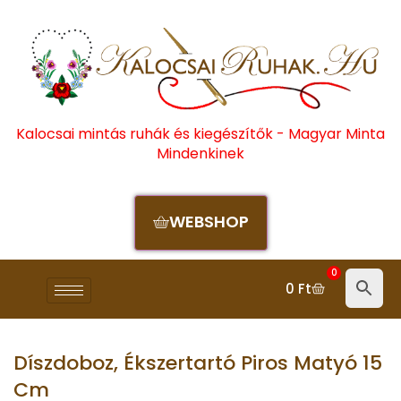
Kalocsai mintás ruhák és kiegészítők - Magyar Minta
Mindenkinek
WEBSHOP
0
0
Ft
Díszdoboz, Ékszertartó Piros Matyó 15
Cm