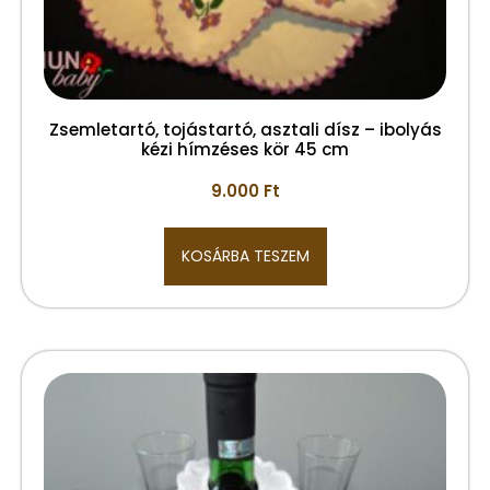
Zsemletartó, tojástartó, asztali dísz – ibolyás
kézi hímzéses kör 45 cm
9.000
Ft
KOSÁRBA TESZEM