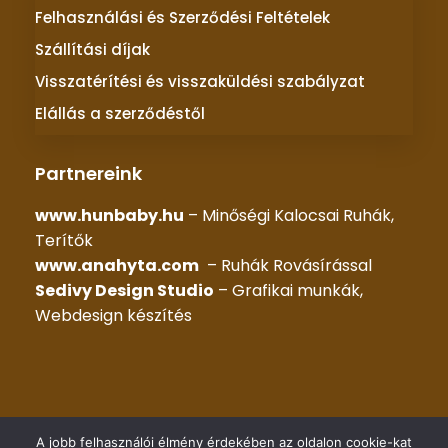
Felhasználási és Szerződési Feltételek
Szállítási díjak
Visszatérítési és visszaküldési szabályzat
Elállás a szerződéstől
Partnereink
www.hunbaby.hu
– Minőségi Kalocsai Ruhák,
Terítők
www.anahyta.com
– Ruhák Rovásírással
Sedivy Design Studio
– Grafikai munkák,
Webdesign készítés
© 2025 –
KALOCSAI RUHÁK
– Minden jog fenntartva |
A jobb felhasználói élmény érdekében az oldalon cookie-kat