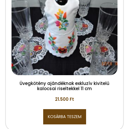
Üvegkötény ajándéknak exkluzív kivitelű
kalocsai riseltekkel 11 cm
21.500
Ft
KOSÁRBA TESZEM