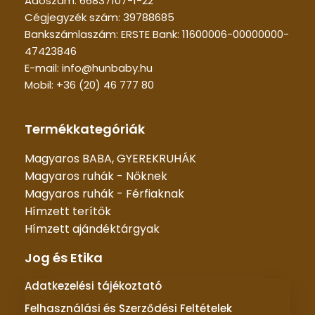
Adószám: 66837107-1-22
Cégjegyzék szám: 39788685
Bankszámlaszám: ERSTE Bank: 11600006-00000000-
47423846
E-mail: info@hunbaby.hu
Mobil: +36 (20) 46 777 80
Termékkategóriák
Magyaros BABA, GYEREKRUHÁK
Magyaros ruhák - Nőknek
Magyaros ruhák - Férfiaknak
Hímzett terítők
Hímzett ajándéktárgyak
Jog és Etika
Adatkezelési tájékoztató
Felhasználási és Szerződési Feltételek