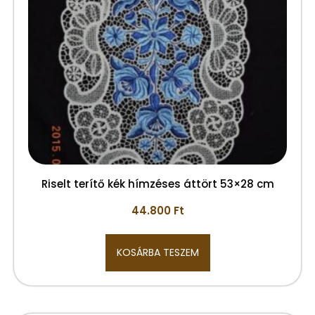
Riselt terítő kék hímzéses áttört 53×28 cm
44.800
Ft
KOSÁRBA TESZEM