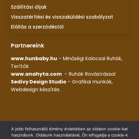
Szállítási díjak
Visszatérítési és visszaküldési szabályzat
Elállás a szerződéstől
Partnereink
www.hunbaby.hu
– Minőségi Kalocsai Ruhák,
Terítők
www.anahyta.com
– Ruhák Rovásírással
Sedivy Design Studio
– Grafikai munkák,
Webdesign készítés
© 2025 –
KALOCSAI RUHÁK
– Minden jog fenntartva |
A jobb felhasználói élmény érdekében az oldalon cookie-kat
Készítette::
HG WEB Kft.
használunk. Oldalunk használatával, Ön elfogadja a cookie-k