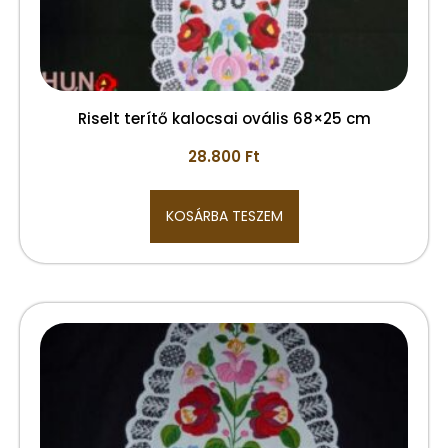
Riselt terítő kalocsai ovális 68×25 cm
28.800
Ft
KOSÁRBA TESZEM