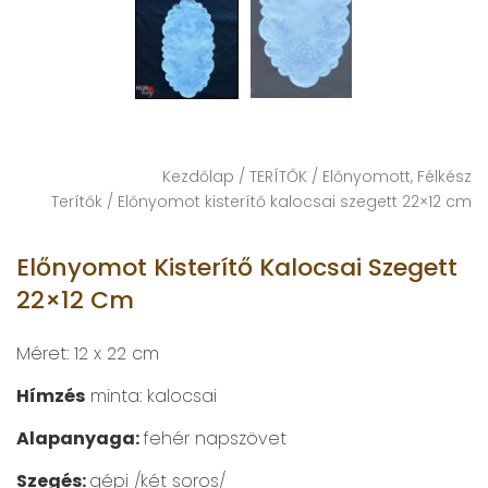
Kezdőlap
/
TERÍTŐK
/
Előnyomott, Félkész
Terítők
/ Előnyomot kisterítő kalocsai szegett 22×12 cm
Előnyomot Kisterítő Kalocsai Szegett
22×12 Cm
Méret: 12 x 22 cm
Hímzés
minta: kalocsai
Alapanyaga:
fehér napszövet
Szegés:
gépi /két soros/