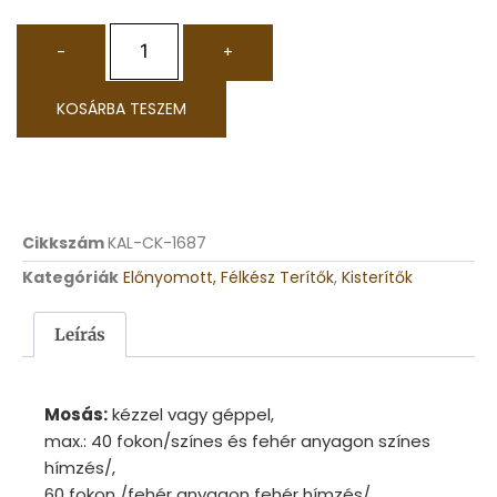
-
+
KOSÁRBA TESZEM
Cikkszám
KAL-CK-1687
Kategóriák
Előnyomott, Félkész Terítők
,
Kisterítők
Leírás
Mosás:
kézzel vagy géppel,
max.: 40 fokon/színes és fehér anyagon színes
hímzés/,
60 fokon /fehér anyagon fehér hímzés/.