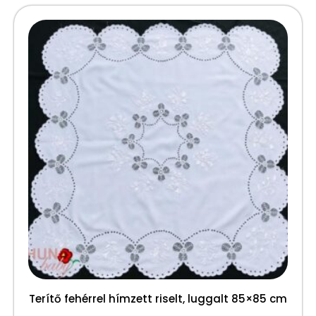
Terítő fehérrel hímzett riselt, luggalt 85×85 cm