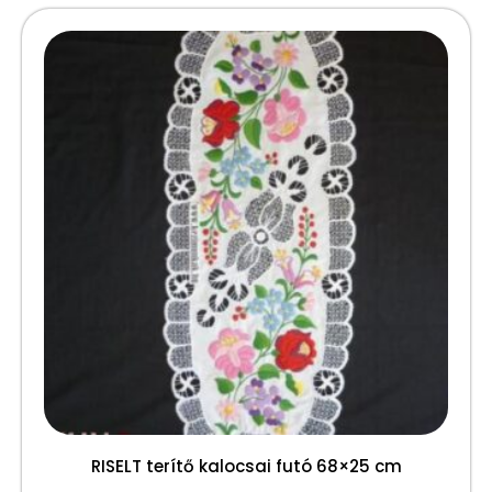
RISELT terítő kalocsai futó 68×25 cm