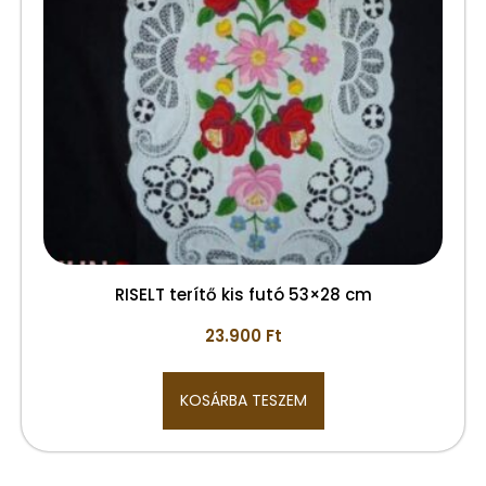
RISELT terítő kis futó 53×28 cm
23.900
Ft
KOSÁRBA TESZEM