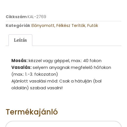
Cikkszám
KAL-2769
Kategóriák
Előnyomott, Félkész Terítők
,
Futók
Leírás
Mosás:
kézzel vagy géppel, max.: 40 fokon
Vasalás:
selyem anyagnak megfelelő hőfokon
(max.: 1.-3. fokozaton)
Ajánlott vasalási mód: Csak a hátulján (bal
oldalán) szabad vasalni!
Termékajánló