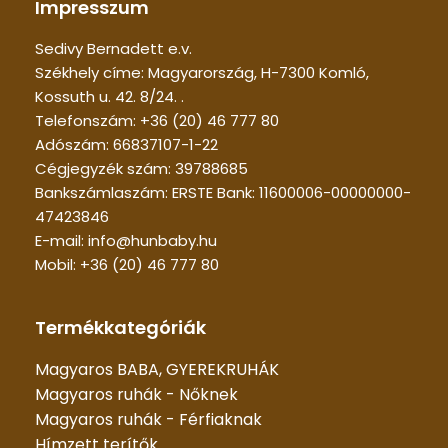
Impresszum
Sedivy Bernadett e.v.
Székhely címe: Magyarország, H-7300 Komló,
Kossuth u. 42. 8/24. .
Telefonszám: +36 (20) 46 777 80
Adószám: 66837107-1-22
Cégjegyzék szám: 39788685
Bankszámlaszám: ERSTE Bank: 11600006-00000000-
47423846
E-mail: info@hunbaby.hu
Mobil: +36 (20) 46 777 80
Termékkategóriák
Magyaros BABA, GYEREKRUHÁK
Magyaros ruhák - Nőknek
Magyaros ruhák - Férfiaknak
Hímzett terítők