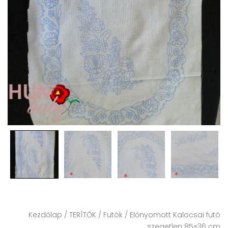
Kezdőlap
/
TERÍTŐK
/
Futók
/ Előnyomott Kalocsai futó
szegetlen 85×36 cm