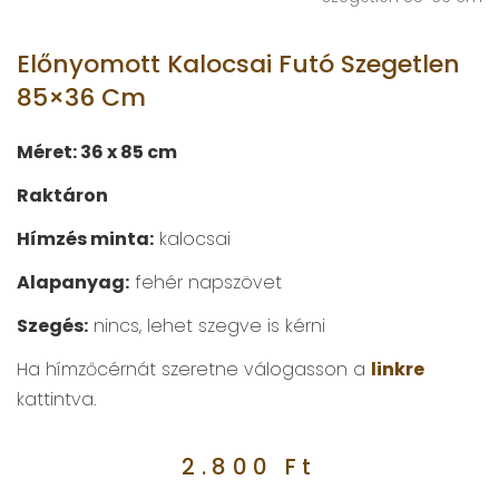
Előnyomott Kalocsai Futó Szegetlen
85×36 Cm
Méret: 36 x 85 cm
Raktáron
Hímzés minta:
kalocsai
Alapanyag:
fehér napszövet
Szegés:
nincs, lehet szegve is kérni
Ha hímzőcérnát szeretne válogasson a
linkre
kattintva.
2.800
Ft