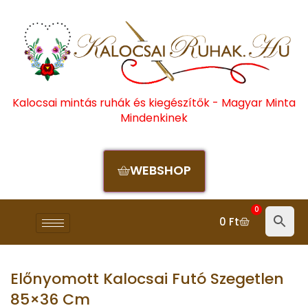
Kalocsai mintás ruhák és kiegészítők - Magyar Minta
Mindenkinek
WEBSHOP
0
0
Ft
Előnyomott Kalocsai Futó Szegetlen
85×36 Cm