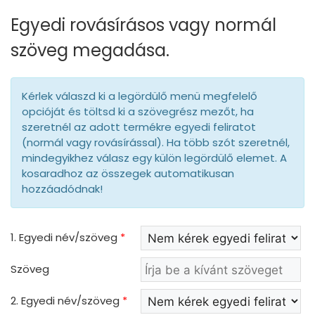
Egyedi rovásírásos vagy normál
szöveg megadása.
Kérlek válaszd ki a legördülő menü megfelelő
opcióját és töltsd ki a szövegrész mezőt, ha
szeretnél az adott termékre egyedi feliratot
(normál vagy rovásírással). Ha több szót szeretnél,
mindegyikhez válasz egy külön legördülő elemet. A
kosaradhoz az összegek automatikusan
hozzáadódnak!
1. Egyedi név/szöveg
*
Szöveg
2. Egyedi név/szöveg
*