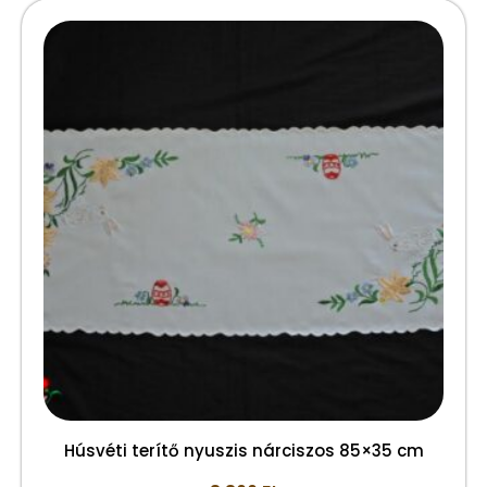
Húsvéti terítő nyuszis nárciszos 85×35 cm