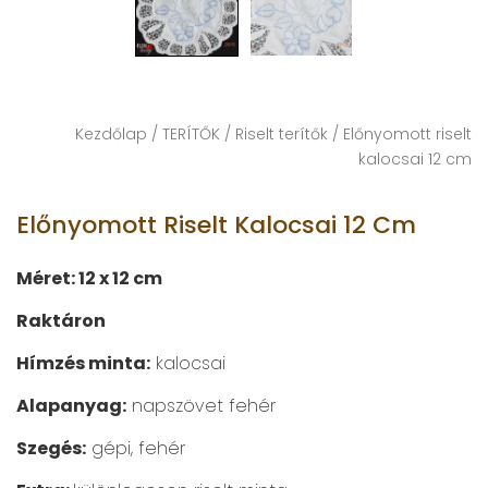
Kezdőlap
/
TERÍTŐK
/
Riselt terítők
/ Előnyomott riselt
kalocsai 12 cm
Előnyomott Riselt Kalocsai 12 Cm
Méret: 12 x 12 cm
Raktáron
Hímzés minta:
kalocsai
Alapanyag:
napszövet fehér
Szegés:
gépi, fehér