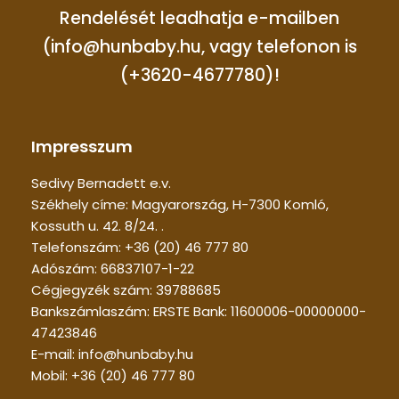
Rendelését leadhatja e-mailben
(info@hunbaby.hu, vagy telefonon is
(+3620-4677780)!
Impresszum
Sedivy Bernadett e.v.
Székhely címe: Magyarország, H-7300 Komló,
Kossuth u. 42. 8/24. .
Telefonszám: +36 (20) 46 777 80
Adószám: 66837107-1-22
Cégjegyzék szám: 39788685
Bankszámlaszám: ERSTE Bank: 11600006-00000000-
47423846
E-mail: info@hunbaby.hu
Mobil: +36 (20) 46 777 80