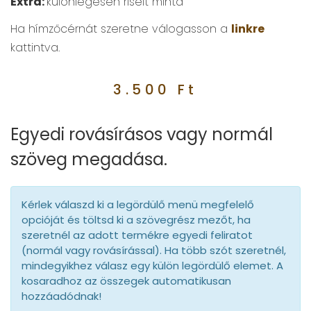
Extra:
különlegesen riselt minta
Ha hímzőcérnát szeretne válogasson a
linkre
kattintva.
3.500
Ft
Egyedi rovásírásos vagy normál
szöveg megadása.
Kérlek válaszd ki a legördülő menü megfelelő
opcióját és töltsd ki a szövegrész mezőt, ha
szeretnél az adott termékre egyedi feliratot
(normál vagy rovásírással). Ha több szót szeretnél,
mindegyikhez válasz egy külön legördülő elemet. A
kosaradhoz az összegek automatikusan
hozzáadódnak!