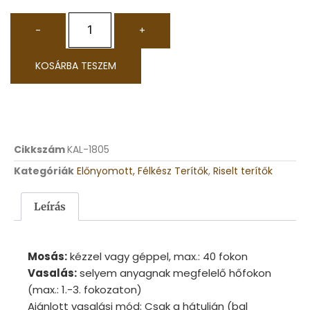
-
+
KOSÁRBA TESZEM
Cikkszám
KAL-1805
Kategóriák
Előnyomott, Félkész Terítők
,
Riselt terítők
Leírás
Mosás:
kézzel vagy géppel, max.: 40 fokon
Vasalás:
selyem anyagnak megfelelő hőfokon
(max.: 1.-3. fokozaton)
Ajánlott vasalási mód: Csak a hátulján (bal