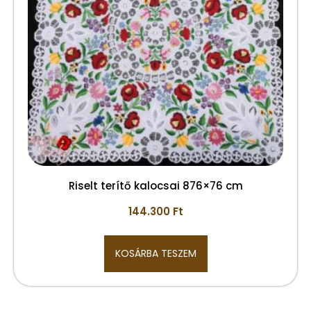
Riselt terítő kalocsai 876×76 cm
144.300
Ft
KOSÁRBA TESZEM