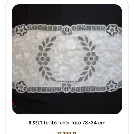
RISELT terítő fehér futó 78×34 cm
31.200
Ft