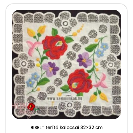
RISELT terítő kalocsai 32×32 cm