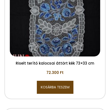
Riselt terítő kalocsai áttört kék 73×33 cm
72.300
Ft
KOSÁRBA TESZEM