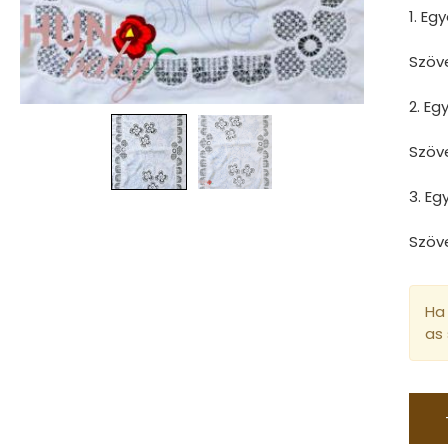
1. Eg
Szöv
2. E
Szöv
3. E
Szöv
Ha 
as