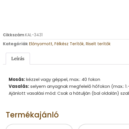
Cikkszám
KAL-3431
Kategóriák
Előnyomott, Félkész Terítők
,
Riselt terítők
Leírás
Mosás:
kézzel vagy géppel, max.: 40 fokon
Vasalás:
selyem anyagnak megfelelő hőfokon (max.: 1.
Ajánlott vasalási mód: Csak a hátulján (bal oldalán) sza
Termékajánló