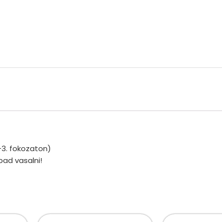
-3. fokozaton)
bad vasalni!