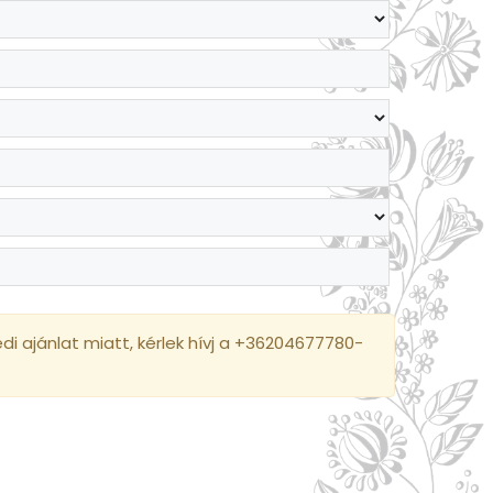
i ajánlat miatt, kérlek hívj a +36204677780-