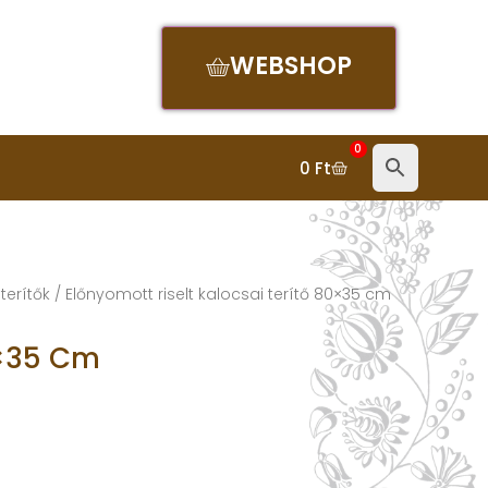
WEBSHOP
0
0
Ft
 terítők
/ Előnyomott riselt kalocsai terítő 80×35 cm
0×35 Cm