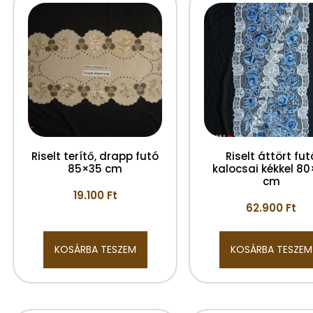
Riselt terítő, drapp futó
Riselt áttört fut
85×35 cm
kalocsai kékkel 80
cm
19.100
Ft
62.900
Ft
KOSÁRBA TESZEM
KOSÁRBA TESZEM