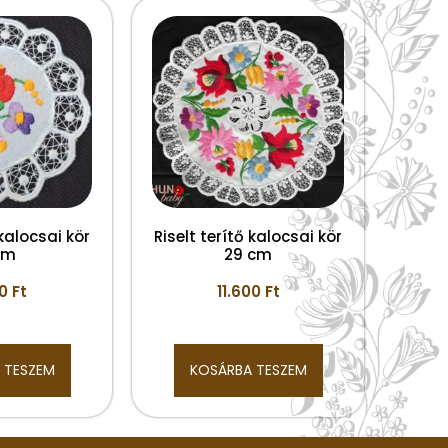
 kalocsai kör
Riselt terítő kalocsai kör
cm
29 cm
00
Ft
11.600
Ft
 TESZEM
KOSÁRBA TESZEM