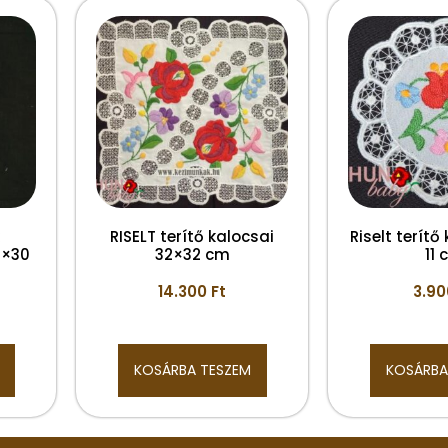
RISELT terítő kalocsai
Riselt terítő
0×30
32×32 cm
11 
14.300
Ft
3.9
KOSÁRBA TESZEM
KOSÁRBA