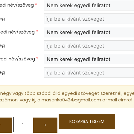
yedi név/szöveg
*
eg
gyedi név/szöveg
*
eg
gyedi név/szöveg
*
eg
négy vagy több szóból álló egyedi szöveget szeretnél, egyed
 számon, vagy írj, a masenka0424@gmail.com e-mail címre!
KOSÁRBA TESZEM
-
+