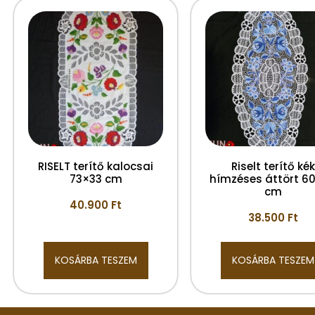
RISELT terítő kalocsai
Riselt terítő kék
73×33 cm
hímzéses áttört 6
cm
40.900
Ft
38.500
Ft
KOSÁRBA TESZEM
KOSÁRBA TESZEM