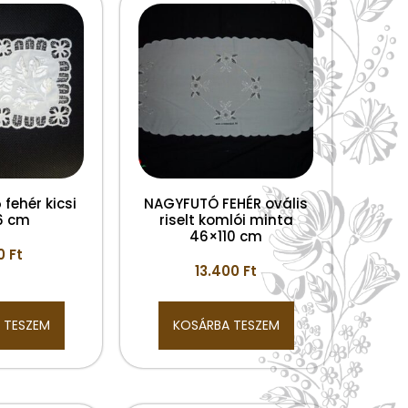
 fehér kicsi
NAGYFUTÓ FEHÉR ovális
6 cm
riselt komlói minta
46×110 cm
00
Ft
13.400
Ft
 TESZEM
KOSÁRBA TESZEM