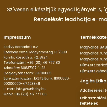
Szívesen elkészítjük egyedi igényeit is,
Rendelését leadhatja e-ma
Impresszum
Termékkate
Sedivy Bernadett e.v.
Magyaros BAB
Székhely címe: Magyarország, H-7300
Magyaros ruh
Komló, Kossuth u. 42. 8/24. .
Magyaros ruhá
Telefonszám: +36 (20) 46 777 80
Hímzett terít
Adószám: 66837107-1-22
Hímzett aján
Cégjegyzék szám: 39788685
Bankszámlaszám: ERSTE Bank: 11600006-
Jog és Etika
00000000-47423846
E-mail: info@hunbaby.hu
Adatkezelési 
Mobil: +36 (20) 46 777 80
Felhasználási 
Feltételek