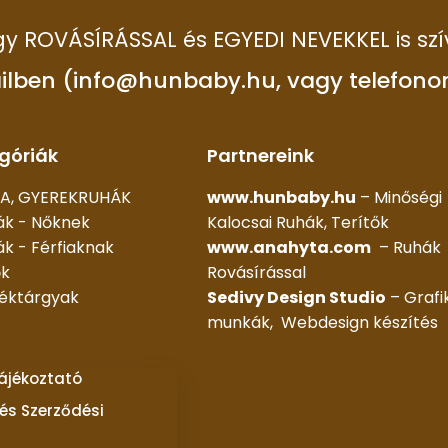
 így ROVÁSÍRÁSSAL és EGYEDI NEVEKKEL is szí
ilben (info@hunbaby.hu, vagy telefono
góriák
Partnereink
A, GYEREKRUHÁK
www.hunbaby.hu
– Minőségi
ák - Nőknek
Kalocsai Ruhák, Terítők
k - Férfiaknak
www.anahyta.com
– Ruhák
ők
Rovásírással
déktárgyak
Sedivy Design Studio
– Grafi
munkák, Webdesign készítés
tájékoztató
és Szerződési