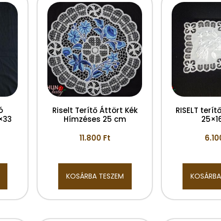
ó
Riselt Terítő Áttört Kék
RISELT terítő
×33
Hímzéses 25 cm
25×1
11.800
Ft
6.1
KOSÁRBA TESZEM
KOSÁRBA