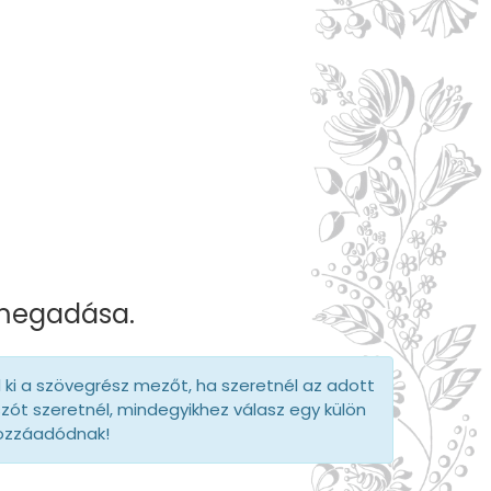
t
 megadása.
d ki a szövegrész mezőt, ha szeretnél az adott
szót szeretnél, mindegyikhez válasz egy külön
hozzáadódnak!