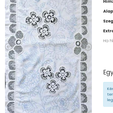
Hímz
Ala
Szeg
Extr
Ha h
Egy
Kér
ter
le