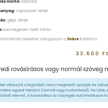
és minta:
kalocsai
panyag:
napszövet fehér
és:
gépi, fehér
a:
különlegesen riselt minta
ímzőcérnát szeretne válogasson a
linkre
kattintva.
33.600
F
edi rovásírásos vagy normál szöveg
lek válaszd ki a legördülő menü megfelelő opcióját és tölts
mékre egyedi feliratot (normál vagy rovásírással). Ha több 
gördülő elemet. A kosaradhoz az összegek automatikusan 