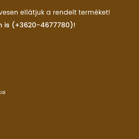
vesen ellátjuk a rendelt terméket!
n is (+3620-4677780)!
kai