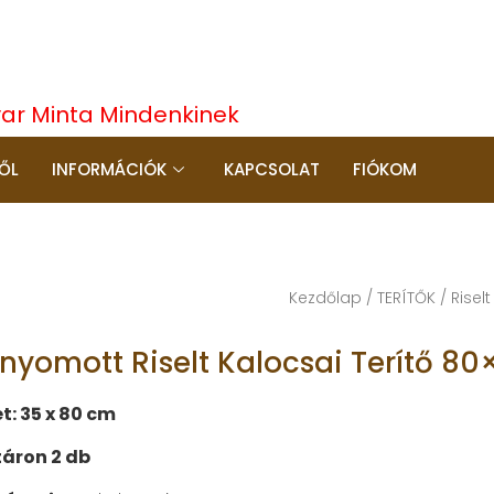
yar Minta Mindenkinek
ŐL
INFORMÁCIÓK
KAPCSOLAT
FIÓKOM
Kezdőlap
/
TERÍTŐK
/
Riselt
őnyomott Riselt Kalocsai Terítő 8
t: 35 x 80 cm
áron 2 db