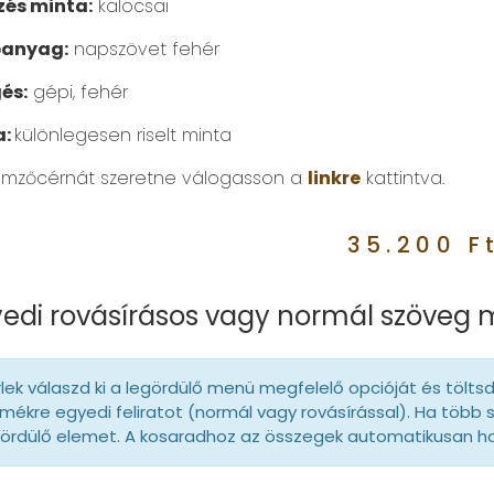
és minta:
kalocsai
panyag:
napszövet fehér
és:
gépi, fehér
a:
különlegesen riselt minta
ímzőcérnát szeretne válogasson a
linkre
kattintva.
35.200
F
edi rovásírásos vagy normál szöveg
lek válaszd ki a legördülő menü megfelelő opcióját és tölts
mékre egyedi feliratot (normál vagy rovásírással). Ha több 
gördülő elemet. A kosaradhoz az összegek automatikusan 