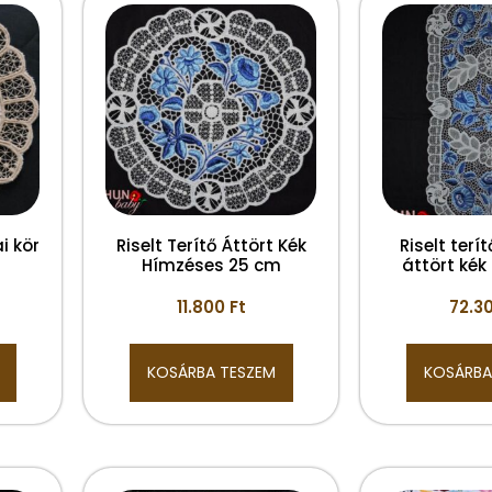
i kör
Riselt Terítő Áttört Kék
Riselt terí
Hímzéses 25 cm
áttört ké
11.800
Ft
72.3
KOSÁRBA TESZEM
KOSÁRBA