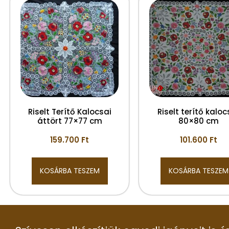
Riselt Terítő Kalocsai
Riselt terítő kaloc
áttört 77×77 cm
80×80 cm
159.700
Ft
101.600
Ft
KOSÁRBA TESZEM
KOSÁRBA TESZEM