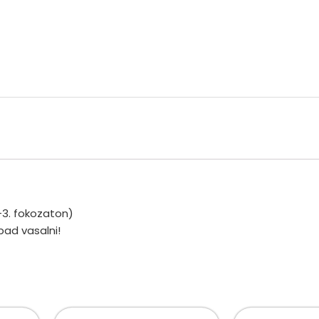
-3. fokozaton)
bad vasalni!