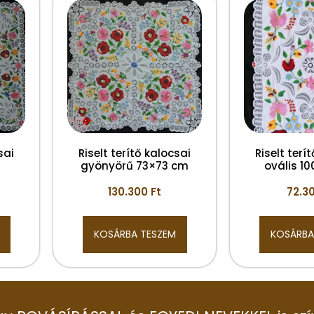
sai
Riselt terítő kalocsai
Riselt terí
gyönyörű 73×73 cm
ovális 1
130.300
Ft
72.3
KOSÁRBA TESZEM
KOSÁRBA