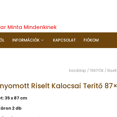
yar Minta Mindenkinek
ŐL
INFORMÁCIÓK
KAPCSOLAT
FIÓKOM
Kezdőlap
/
TERÍTŐK
/
Riselt
őnyomott Riselt Kalocsai Terítő 8
t: 35 x 87 cm
áron 2 db