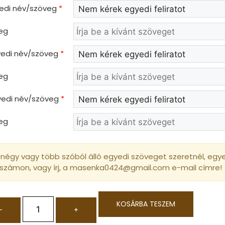
yedi név/szöveg
*
eg
gyedi név/szöveg
*
eg
gyedi név/szöveg
*
eg
négy vagy több szóból álló egyedi szöveget szeretnél, egyed
 számon, vagy írj, a masenka0424@gmail.com e-mail címre!
KOSÁRBA TESZEM
-
+