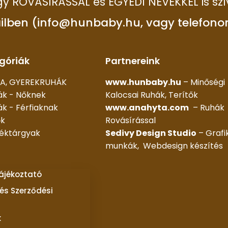
 így ROVÁSÍRÁSSAL és EGYEDI NEVEKKEL is szí
ilben (info@hunbaby.hu, vagy telefono
góriák
Partnereink
A, GYEREKRUHÁK
www.hunbaby.hu
– Minőségi
ák - Nőknek
Kalocsai Ruhák, Terítők
k - Férfiaknak
www.anahyta.com
– Ruhák
ők
Rovásírással
déktárgyak
Sedivy Design Studio
– Grafi
munkák, Webdesign készítés
tájékoztató
és Szerződési
k