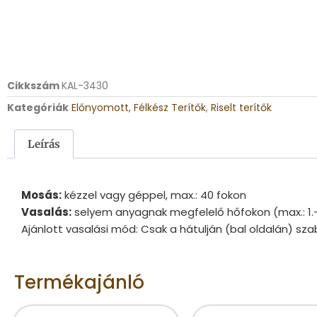
Cikkszám
KAL-3430
Kategóriák
Előnyomott, Félkész Terítők
,
Riselt terítők
Leírás
Mosás:
kézzel vagy géppel, max.: 40 fokon
Vasalás:
selyem anyagnak megfelelő hőfokon (max.: 1.
Ajánlott vasalási mód: Csak a hátulján (bal oldalán) sza
Termékajánló