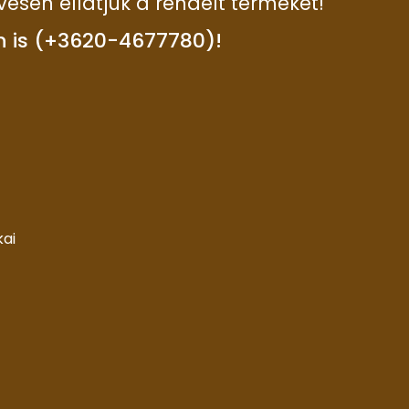
vesen ellátjuk a rendelt terméket!
n is (+3620-4677780)!
kai