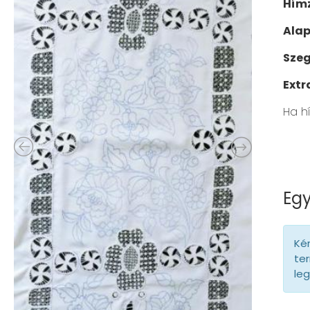
Hímz
Ala
Szeg
Extr
Ha h
Egy
Kér
ter
le