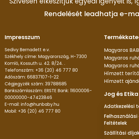
Szívesen elkészítjük egyedi igényeit is,
Rendelését leadhatja e-ma
Impresszum
Termékkate
Sedivy Bernadett e.v.
Magyaros BAB
Székhely címe: Magyarország, H-7300
Magyaros ruh
Komló, Kossuth u. 42. 8/24. .
Magyaros ruhá
Telefonszám: +36 (20) 46 777 80
Hímzett terít
Adószám: 66837107-1-22
Hímzett aján
Cégjegyzék szám: 39788685
Bankszámlaszám: ERSTE Bank: 11600006-
Jog és Etika
00000000-47423846
E-mail: info@hunbaby.hu
Adatkezelési 
Mobil: +36 (20) 46 777 80
Felhasználási 
Feltételek
Szállítási díja