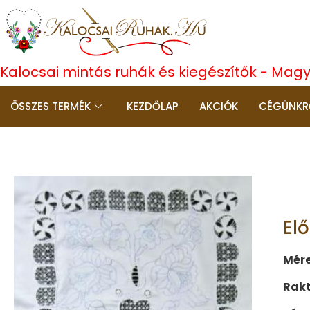
Kalocsai mintás ruhák és kiegészítők - Mag
ÖSSZES TERMÉK
KEZDŐLAP
AKCIÓK
CÉGÜNKR
El
Mére
Rakt