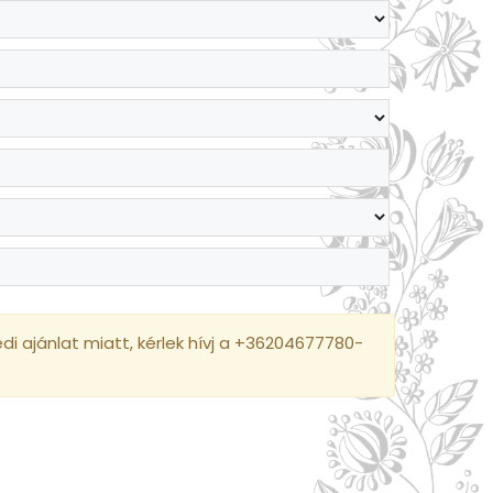
i ajánlat miatt, kérlek hívj a +36204677780-