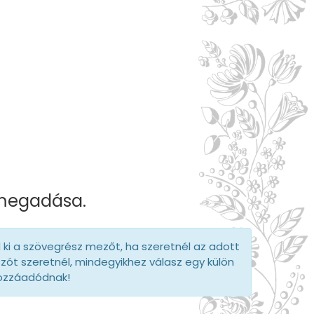
t
 megadása.
d ki a szövegrész mezőt, ha szeretnél az adott
szót szeretnél, mindegyikhez válasz egy külön
hozzáadódnak!