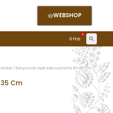
WEBSHOP
0
0
Ft
 terítők
/ Előnyomott riselt kalocsai terítő 87×35 cm
7×35 Cm