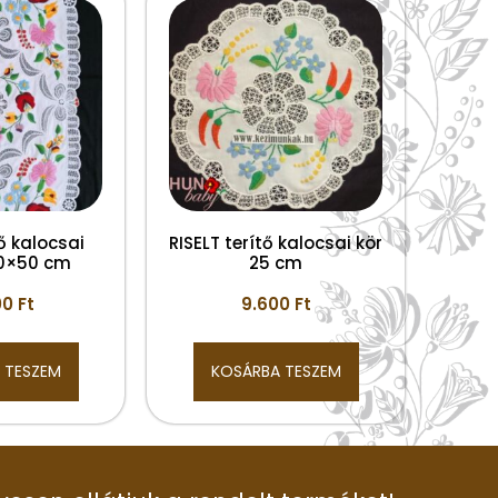
tő kalocsai
RISELT terítő kalocsai kör
00×50 cm
25 cm
00
Ft
9.600
Ft
 TESZEM
KOSÁRBA TESZEM