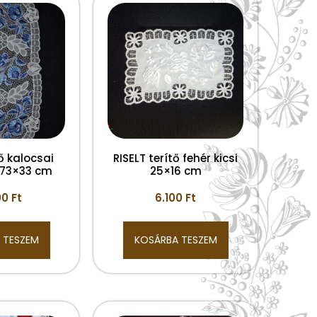
tő kalocsai
RISELT terítő fehér kicsi
k 73×33 cm
25×16 cm
00
Ft
6.100
Ft
 TESZEM
KOSÁRBA TESZEM