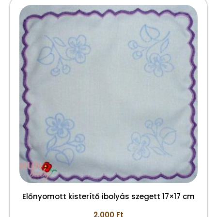
Előnyomott kisterítő ibolyás szegett 17×17 cm
2.000
Ft