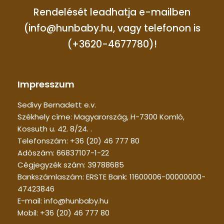
Rendelését leadhatja e-mailben
(info@hunbaby.hu, vagy telefonon is
(+3620-4677780)!
Impresszum
Sedivy Bernadett e.v.
Székhely címe: Magyarország, H-7300 Komló,
Kossuth u. 42. 8/24. .
Telefonszám: +36 (20) 46 777 80
Adószám: 66837107-1-22
Cégjegyzék szám: 39788685
Bankszámlaszám: ERSTE Bank: 11600006-00000000-
47423846
E-mail: info@hunbaby.hu
Mobil: +36 (20) 46 777 80