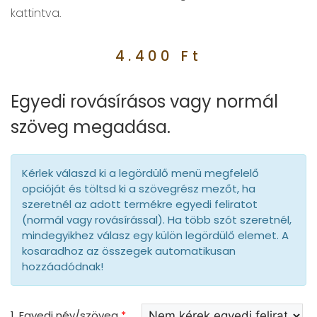
kattintva.
4.400
Ft
Egyedi rovásírásos vagy normál
szöveg megadása.
Kérlek válaszd ki a legördülő menü megfelelő
opcióját és töltsd ki a szövegrész mezőt, ha
szeretnél az adott termékre egyedi feliratot
(normál vagy rovásírással). Ha több szót szeretnél,
mindegyikhez válasz egy külön legördülő elemet. A
kosaradhoz az összegek automatikusan
hozzáadódnak!
1. Egyedi név/szöveg
*