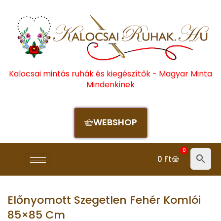
Kalocsai mintás ruhák és kiegészítők - Magyar Minta
Mindenkinek
WEBSHOP
0
0
Ft
Előnyomott Szegetlen Fehér Komlói
85×85 Cm