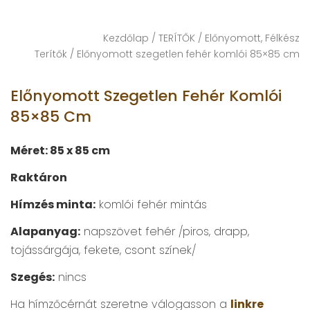
Kezdőlap
/
TERÍTŐK
/
Előnyomott, Félkész
Terítők
/ Előnyomott szegetlen fehér komlói 85×85 cm
Előnyomott Szegetlen Fehér Komlói
85×85 Cm
Méret: 85 x 85 cm
Raktáron
Hímzés minta:
komlói fehér mintás
Alapanyag:
napszövet fehér /piros, drapp,
tojássárgája, fekete, csont színek/
Szegés:
nincs
Ha hímzőcérnát szeretne válogasson a
linkre