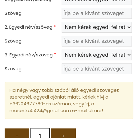
Szöveg
2. Egyedi név/szöveg
*
Szöveg
3. Egyedi név/szöveg
*
Szöveg
Ha négy vagy több szóból álló egyedi szöveget
szeretnél, egyedi ajánlat miatt, kérlek hívj a
+36204677780-as számon, vagy írj, a
masenka0424@gmail.com e-mail címre!
-
+