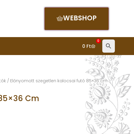
WEBSHOP
0
0
Ft
tók
/ Előnyomott szegetlen kalocsai futó 85×36 cm
ó 85×36 Cm