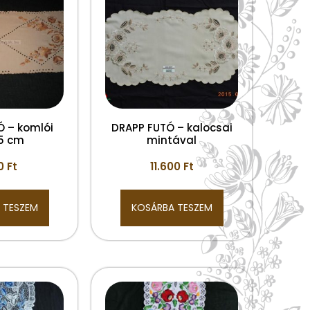
Ó – komlói
DRAPP FUTÓ – kalocsai
5 cm
mintával
00
Ft
11.600
Ft
 TESZEM
KOSÁRBA TESZEM