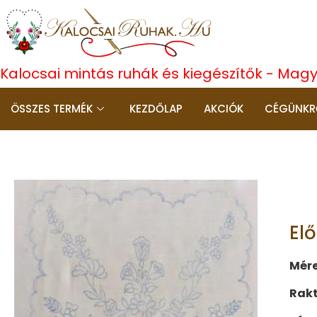
Kalocsai mintás ruhák és kiegészítők - Mag
ÖSSZES TERMÉK
KEZDŐLAP
AKCIÓK
CÉGÜNKR
El
Mére
Rak