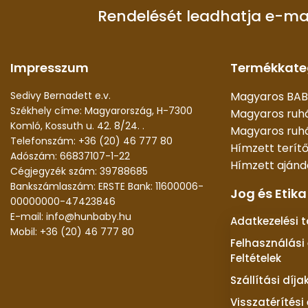
Rendelését leadhatja e-ma
Impresszum
Termékkate
Sedivy Bernadett e.v.
Magyaros BAB
Székhely címe: Magyarország, H-7300
Magyaros ruh
Komló, Kossuth u. 42. 8/24. .
Magyaros ruhá
Telefonszám: +36 (20) 46 777 80
Hímzett terít
Adószám: 66837107-1-22
Hímzett aján
Cégjegyzék szám: 39788685
Bankszámlaszám: ERSTE Bank: 11600006-
Jog és Etika
00000000-47423846
E-mail: info@hunbaby.hu
Adatkezelési 
Mobil: +36 (20) 46 777 80
Felhasználási 
Feltételek
Szállítási díja
Visszatérítési