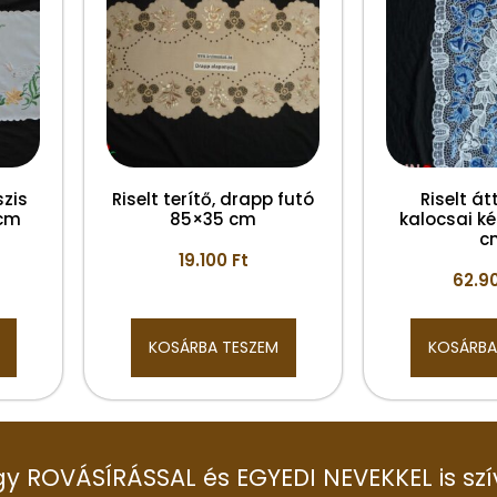
szis
Riselt terítő, drapp futó
Riselt át
 cm
85×35 cm
kalocsai ké
c
19.100
Ft
62.9
KOSÁRBA TESZEM
KOSÁRBA
 így ROVÁSÍRÁSSAL és EGYEDI NEVEKKEL is szí