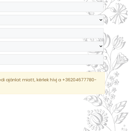
i ajánlat miatt, kérlek hívj a +36204677780-