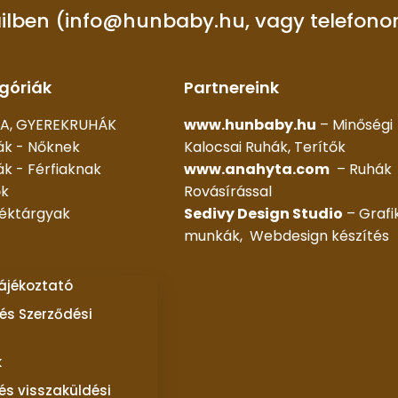
ilben (info@hunbaby.hu, vagy telefono
góriák
Partnereink
A, GYEREKRUHÁK
www.hunbaby.hu
– Minőségi
ák - Nőknek
Kalocsai Ruhák, Terítők
k - Férfiaknak
www.anahyta.com
– Ruhák
ők
Rovásírással
déktárgyak
Sedivy Design Studio
– Grafi
munkák, Webdesign készítés
tájékoztató
és Szerződési
k
 és visszaküldési