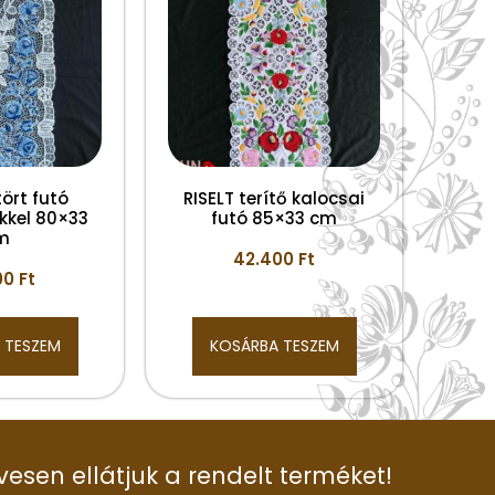
tört futó
RISELT terítő kalocsai
kkel 80×33
futó 85×33 cm
m
42.400
Ft
00
Ft
 TESZEM
KOSÁRBA TESZEM
vesen ellátjuk a rendelt terméket!