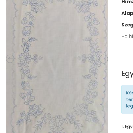
Hímz
Ala
Szeg
Ha h
Egy
Kér
ter
le
1. Eg