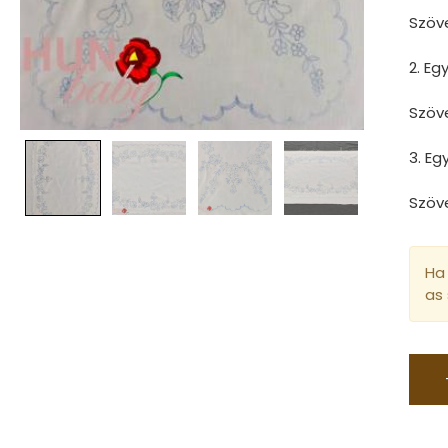
Szöv
2. E
Szöv
3. E
Szöv
Ha 
as