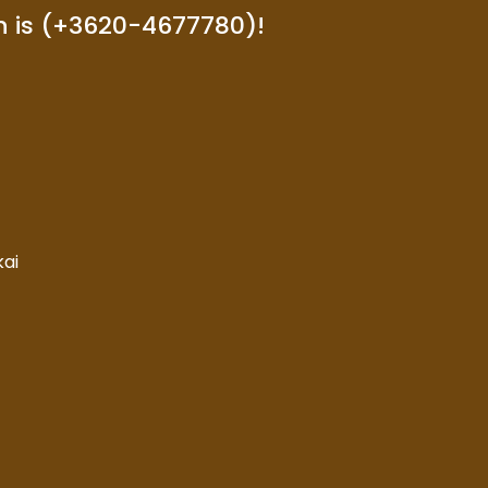
n is (+3620-4677780)!
kai