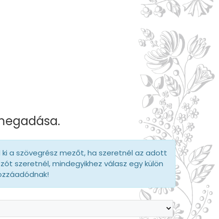
 megadása.
d ki a szövegrész mezőt, ha szeretnél az adott
szót szeretnél, mindegyikhez válasz egy külön
hozzáadódnak!