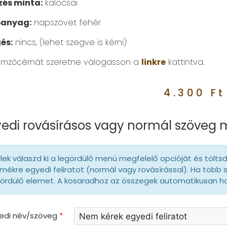
és minta:
kalocsai
panyag:
napszövet fehér
és:
nincs, (lehet szegve is kérni)
ímzőcérnát szeretne válogasson a
linkre
kattintva.
4.300
Ft
edi rovásírásos vagy normál szöveg
lek válaszd ki a legördülő menü megfelelő opcióját és tölts
mékre egyedi feliratot (normál vagy rovásírással). Ha több 
gördülő elemet. A kosaradhoz az összegek automatikusan 
yedi név/szöveg
*