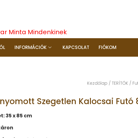
yar Minta Mindenkinek
ŐL
INFORMÁCIÓK
KAPCSOLAT
FIÓKOM
Kezdőlap
/
TERÍTŐK
/
Fu
őnyomott Szegetlen Kalocsai Fut
t: 35 x 85 cm
táron