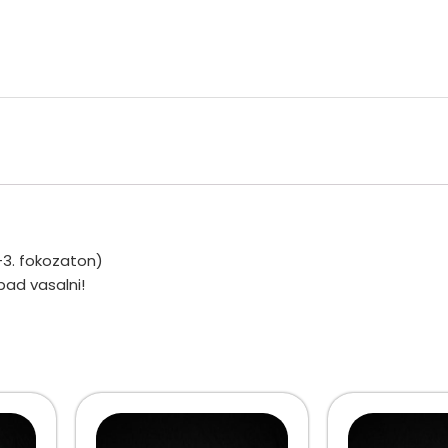
-3. fokozaton)
bad vasalni!