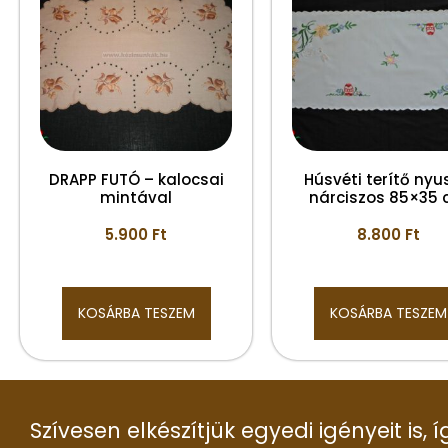
DRAPP FUTÓ – kalocsai
Húsvéti terítő nyu
mintával
nárciszos 85×35
5.900
Ft
8.800
Ft
KOSÁRBA TESZEM
KOSÁRBA TESZEM
Szívesen elkészítjük egyedi igényeit is,