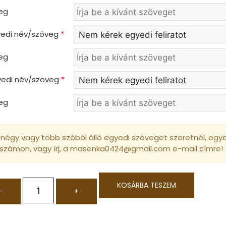
eg
gyedi név/szöveg
*
eg
gyedi név/szöveg
*
eg
négy vagy több szóból álló egyedi szöveget szeretnél, egyed
 számon, vagy írj, a masenka0424@gmail.com e-mail címre!
KOSÁRBA TESZEM
-
+