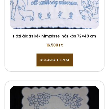
Házi áldás kék hímzéssel házikós 72×48 cm
16.500
Ft
KOSÁRBA TESZEM