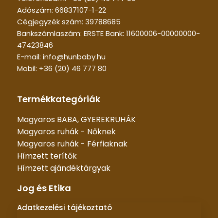
Adószám: 66837107-1-22
Cégjegyzék szám: 39788685
Bankszámlaszám: ERSTE Bank: 11600006-00000000-
47423846
E-mail: info@hunbaby.hu
Mobil: +36 (20) 46 777 80
Termékkategóriák
Magyaros BABA, GYEREKRUHÁK
Magyaros ruhák - Nőknek
Magyaros ruhák - Férfiaknak
Hímzett terítők
Hímzett ajándéktárgyak
Jog és Etika
Adatkezelési tájékoztató