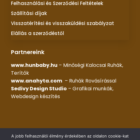
Felhasználási és Szerződési Feltételek
Szállítási díjak
Visszatérítési és visszaküldési szabályzat
Elállás a szerződéstől
Partnereink
www.hunbaby.hu
– Minőségi Kalocsai Ruhák,
Terítők
www.anahyta.com
– Ruhák Rovásírással
Sedivy Design Studio
– Grafikai munkák,
Webdesign készítés
© 2025 –
KALOCSAI RUHÁK
– Minden jog fenntartva |
A jobb felhasználói élmény érdekében az oldalon cookie-kat