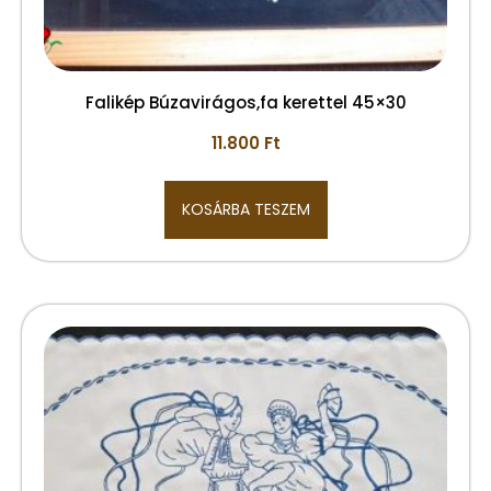
Falikép Búzavirágos,fa kerettel 45×30
11.800
Ft
KOSÁRBA TESZEM