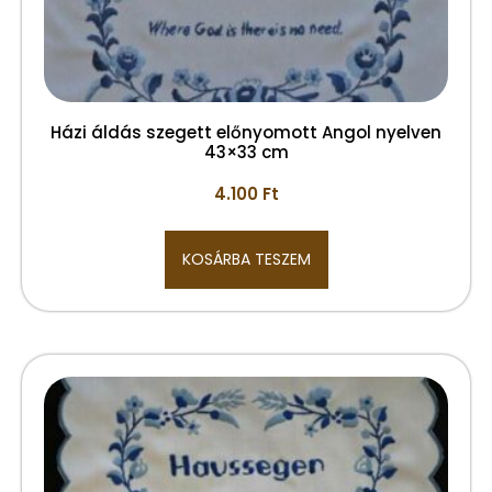
Házi áldás szegett előnyomott Angol nyelven
43×33 cm
4.100
Ft
KOSÁRBA TESZEM