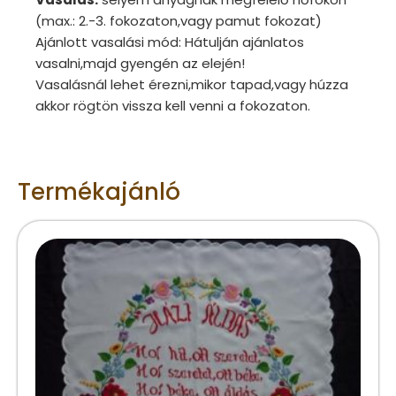
(max.: 2.-3. fokozaton,vagy pamut fokozat)
Ajánlott vasalási mód: Hátulján ajánlatos
vasalni,majd gyengén az elején!
Vasalásnál lehet érezni,mikor tapad,vagy húzza
akkor rögtön vissza kell venni a fokozaton.
Termékajánló