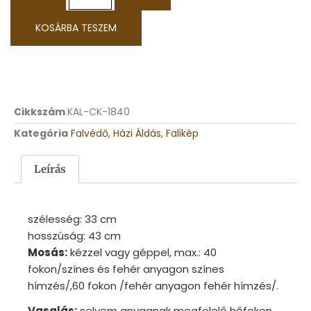
KOSÁRBA TESZEM
Cikkszám
KAL-CK-1840
Kategória
Falvédő, Házi Áldás, Falikép
Leírás
szélesség: 33
cm
hosszúság: 43
cm
Mosás:
kézzel vagy géppel, max.: 40
fokon/színes és fehér anyagon színes
hímzés/,60 fokon /fehér anyagon fehér hímzés/.
Vasalás:
selyem anyagnak megfelelő hőfokon