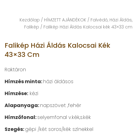
Kezdőlap
/
HÍMZETT AJÁNDÉKOK
/
Falvédő, Házi Áldás,
Falikép
/ Falikép Házi Áldás Kalocsai kék 43×33 cm
Falikép Házi Áldás Kalocsai Kék
43×33 Cm
Raktáron
Hímzés minta:
házi áldásos
Hímzése:
kézi​
Alapanyaga:
napszövet ,fehér
Hímzőfonal:
selyemfonal v.kék,s.kék
Szegés:
gépi /két soros/kék színekkel