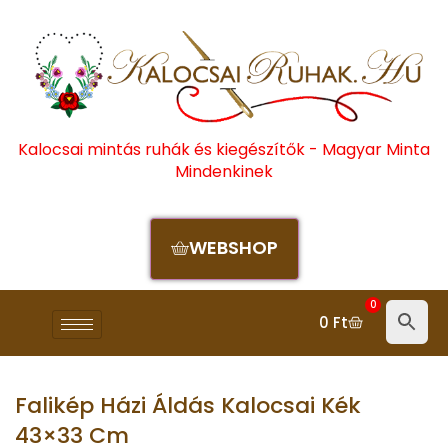
Kalocsai mintás ruhák és kiegészítők - Magyar Minta
Mindenkinek
WEBSHOP
0
0
Ft
Falikép Házi Áldás Kalocsai Kék
43×33 Cm