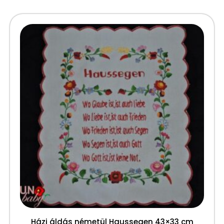
Házi áldás németül Haussegen 43×33 cm