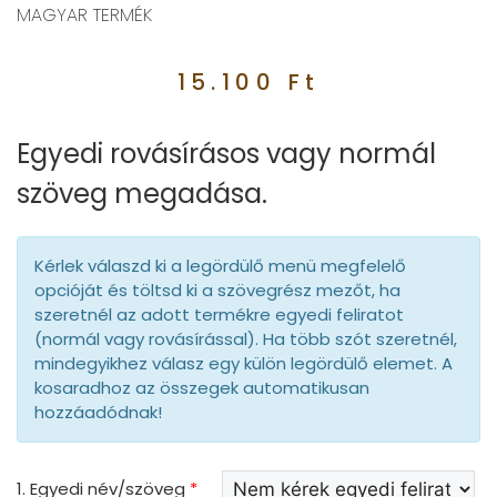
MAGYAR TERMÉK
15.100
Ft
Egyedi rovásírásos vagy normál
szöveg megadása.
Kérlek válaszd ki a legördülő menü megfelelő
opcióját és töltsd ki a szövegrész mezőt, ha
szeretnél az adott termékre egyedi feliratot
(normál vagy rovásírással). Ha több szót szeretnél,
mindegyikhez válasz egy külön legördülő elemet. A
kosaradhoz az összegek automatikusan
hozzáadódnak!
1. Egyedi név/szöveg
*