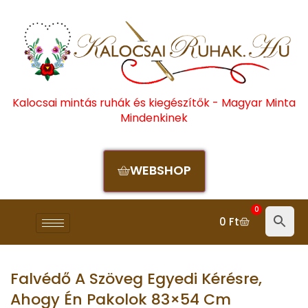
Kalocsai mintás ruhák és kiegészítők - Magyar Minta
Mindenkinek
WEBSHOP
0
0
Ft
Falvédő A Szöveg Egyedi Kérésre,
Ahogy Én Pakolok 83×54 Cm