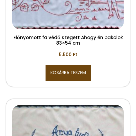
Előnyomott falvédő szegett Ahogy én pakolok
83×54 cm
5.500
Ft
KOSÁRBA TESZEM