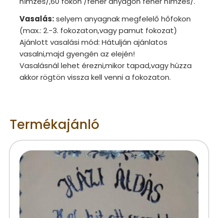
hímzés/,60 fokon /fehér anyagon fehér hímzés/.
Vasalás:
selyem anyagnak megfelelő hőfokon
(max.: 2.-3. fokozaton,vagy pamut fokozat)
Ajánlott vasalási mód: Hátulján ajánlatos
vasalni,majd gyengén az elején!
Vasalásnál lehet érezni,mikor tapad,vagy húzza
akkor rögtön vissza kell venni a fokozaton.
Termékajánló