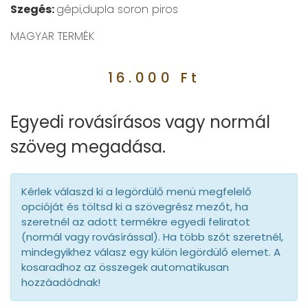
Szegés:
gépi,dupla soron piros
MAGYAR TERMÉK
16.000
Ft
Egyedi rovásírásos vagy normál
szöveg megadása.
Kérlek válaszd ki a legördülő menü megfelelő
opcióját és töltsd ki a szövegrész mezőt, ha
szeretnél az adott termékre egyedi feliratot
(normál vagy rovásírással). Ha több szót szeretnél,
mindegyikhez válasz egy külön legördülő elemet. A
kosaradhoz az összegek automatikusan
hozzáadódnak!