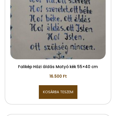
Falikép Házi áldás Matyó kék 55×40 cm
16.500
Ft
KOSÁRBA TESZEM