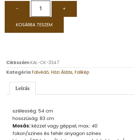
-
+
KOSÁRBA TESZEM
Cikkszám
KAL-CK-3347
Kategória
Falvédő, Házi Áldás, Falikép
Leírás
szélesség: 54
cm
hosszúság: 83
cm
Mosás:
kézzel vagy géppel, max.: 40
fokon/színes és fehér anyagon színes