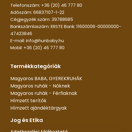
Telefonszám: +36 (20) 46 777 80
Adószám: 66837107-1-22
Cégjegyzék szám: 39788685
Bankszámlaszám: ERSTE Bank: 11600006-00000000-
47423846
E-mail: info@hunbaby.hu
Mobil: +36 (20) 46 777 80
Termékkategóriák
Magyaros BABA, GYEREKRUHÁK
Magyaros ruhák - Nőknek
Magyaros ruhák - Férfiaknak
Hímzett terítők
Hímzett ajándéktárgyak
Jog és Etika
Adatkezelési tájékoztató