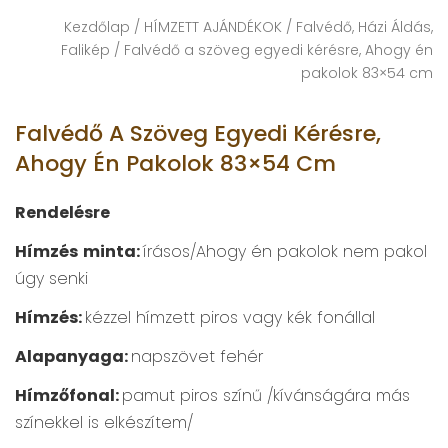
Kezdőlap
/
HÍMZETT AJÁNDÉKOK
/
Falvédő, Házi Áldás,
Falikép
/ Falvédő a szöveg egyedi kérésre, Ahogy én
pakolok 83×54 cm
Falvédő A Szöveg Egyedi Kérésre,
Ahogy Én Pakolok 83×54 Cm
Rendelésre
Hímzés
minta:
írásos/Ahogy én pakolok nem pakol
úgy senki
Hímzés:
kézzel hímzett piros vagy kék fonállal
Alapanyaga:
napszövet fehér
Hímzőfonal:
pamut piros színű /kívánságára más
színekkel is elkészítem/