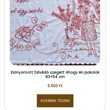
Előnyomott falvédő szegett Ahogy én pakolok
83×54 cm
5.500
Ft
KOSÁRBA TESZEM