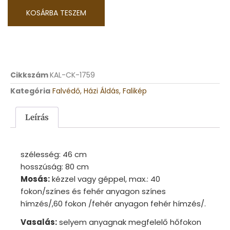
KOSÁRBA TESZEM
Cikkszám
KAL-CK-1759
Kategória
Falvédő, Házi Áldás, Falikép
Leírás
szélesség: 46
cm
hosszúság: 80
cm
Mosás:
kézzel vagy géppel, max.: 40
fokon/színes és fehér anyagon színes
hímzés/,60 fokon /fehér anyagon fehér hímzés/.
Vasalás:
selyem anyagnak megfelelő hőfokon