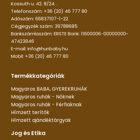
Kossuth u. 42. 8/24. .
Telefonszám: +36 (20) 46 777 80
Adószám: 66837107-1-22
Cégjegyzék szám: 39788685
Bankszámlaszám: ERSTE Bank: 11600006-00000000-
47423846
E-mail: info@hunbaby.hu
Mobil: +36 (20) 46 777 80
Termékkategóriák
Magyaros BABA, GYEREKRUHÁK
Magyaros ruhák - Nőknek
Magyaros ruhák - Férfiaknak
Hímzett terítők
Hímzett ajándéktárgyak
Jog és Etika