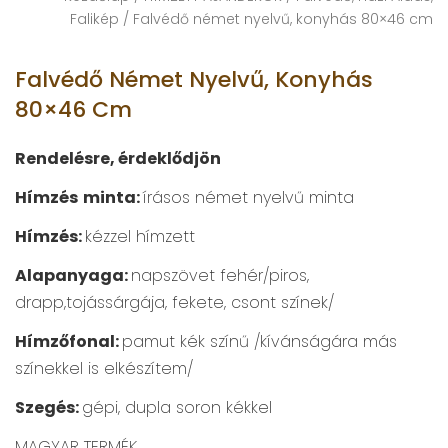
Falikép
/ Falvédő német nyelvű, konyhás 80×46 cm
Falvédő Német Nyelvű, Konyhás
80×46 Cm
Rendelésre, érdeklődjön
Hímzés
minta:
írásos német nyelvű minta
Hímzés:
kézzel hímzett
Alapanyaga:
napszövet fehér/piros,
drapp,tojássárgája, fekete, csont színek/
Hímzőfonal:
pamut kék színű /kívánságára más
színekkel is elkészítem/
Szegés:
gépi, dupla soron kékkel
MAGYAR TERMÉK