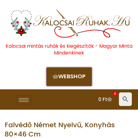
Kalocsai mintás ruhák és kiegészítők - Magyar Minta
Mindenkinek
WEBSHOP
0
0
Ft
Falvédő Német Nyelvű, Konyhás
80×46 Cm