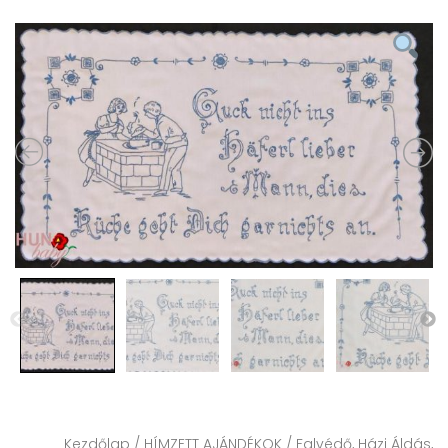
Kezdőlap
/
HÍMZETT AJÁNDÉKOK
/
Falvédő, Házi Áldás,