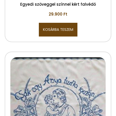
Egyedi szöveggel színnel kért falvédő
29.900
Ft
KOSÁRBA TESZEM