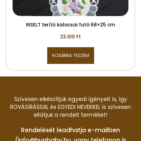
RISELT terítő kalocsai futó 68×25 cm
23.100
Ft
KOSÁRBA TESZEM
Szívesen elkészítjük egyedi igényeit is, így
ROVÁSÍRÁSSAL és EGYEDI NEVEKKEL is szívesen
ellátjuk a rendelt terméket!
Rendelését leadhatja e-mailben
(info@hunbaby.hu, vagy telefonon is