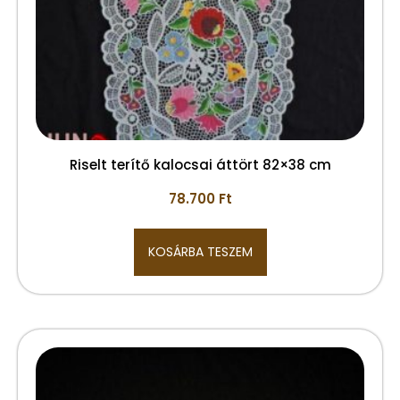
Riselt terítő kalocsai áttört 82×38 cm
78.700
Ft
KOSÁRBA TESZEM