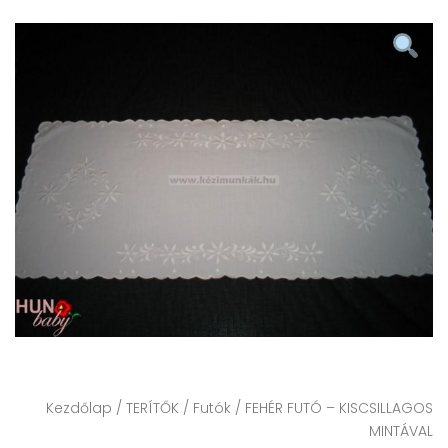
Kezdőlap
/
TERÍTŐK
/
Futók
/ FEHÉR FUTÓ – KISCSILLAGOS
MINTÁVAL