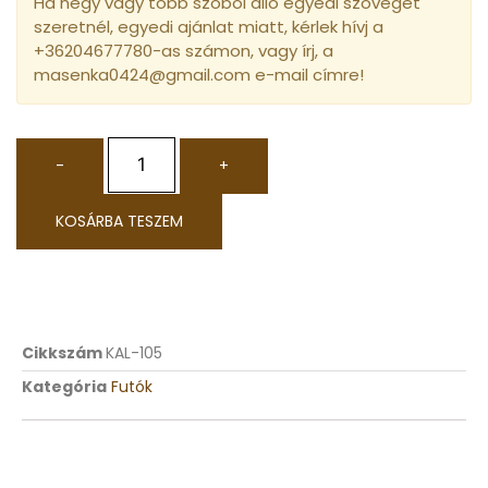
Ha négy vagy több szóból álló egyedi szöveget
szeretnél, egyedi ajánlat miatt, kérlek hívj a
+36204677780-as számon, vagy írj, a
masenka0424@gmail.com e-mail címre!
-
+
KOSÁRBA TESZEM
Cikkszám
KAL-105
Kategória
Futók