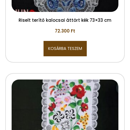
Riselt terítő kalocsai áttört kék 73×33 cm
72.300
Ft
KOSÁRBA TESZEM