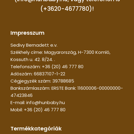
(+3620-4677780)!
Impresszum
Sedivy Bernadett e.v.
Székhely címe: Magyarország, H-7300 Komló,
Kossuth u. 42. 8/24. .
Telefonszám: +36 (20) 46 777 80
Adószám: 66837107-1-22
Cégjegyzék szám: 39788685
Bankszámlaszám: ERSTE Bank: 11600006-00000000-
47423846
E-mail: info@hunbaby.hu
Mobil: +36 (20) 46 777 80
Termékkategóriák