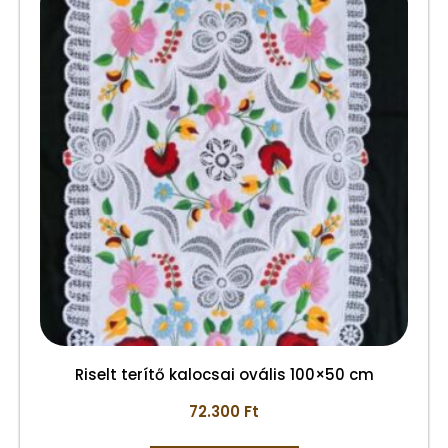
Riselt terítő kalocsai ovális 100×50 cm
72.300
Ft