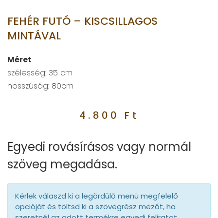
FEHÉR FUTÓ – KISCSILLAGOS
MINTÁVAL
Méret
szélesség: 35 cm
hosszúság: 80cm
4.800
Ft
Egyedi rovásírásos vagy normál
szöveg megadása.
Kérlek válaszd ki a legördülő menü megfelelő
opcióját és töltsd ki a szövegrész mezőt, ha
szeretnél az adott termékre egyedi feliratot