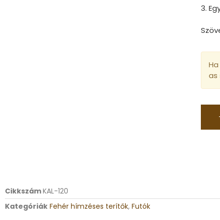
3. E
Szöv
Ha 
as
Cikkszám
KAL-120
Kategóriák
Fehér hímzéses terítők
,
Futók