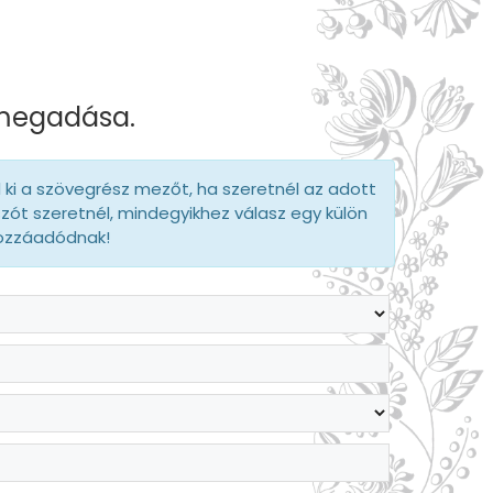
 megadása.
d ki a szövegrész mezőt, ha szeretnél az adott
szót szeretnél, mindegyikhez válasz egy külön
hozzáadódnak!