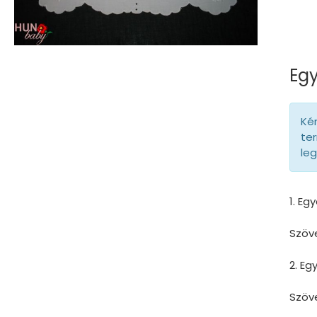
Egy
Kér
ter
le
1. Eg
Szöv
2. E
Szöv