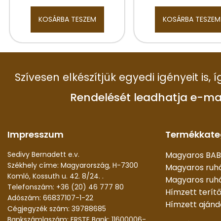
KOSÁRBA TESZEM
KOSÁRBA TESZEM
Szívesen elkészítjük egyedi igényeit is,
Rendelését leadhatja e-ma
Impresszum
Termékkate
Sedivy Bernadett e.v.
Magyaros BAB
Székhely címe: Magyarország, H-7300
Magyaros ruh
Komló, Kossuth u. 42. 8/24. .
Magyaros ruhá
Telefonszám: +36 (20) 46 777 80
Hímzett terít
Adószám: 66837107-1-22
Hímzett aján
Cégjegyzék szám: 39788685
Bankszámlaszám: ERSTE Bank: 11600006-