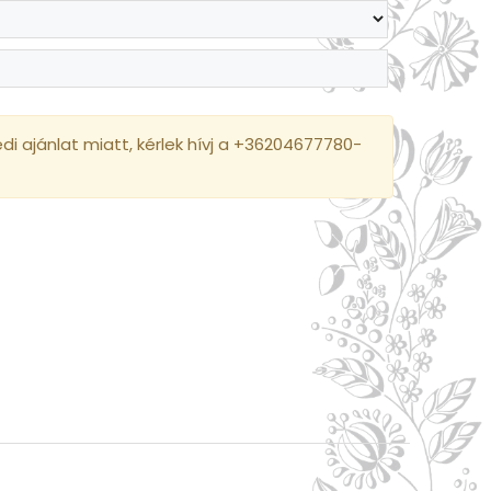
i ajánlat miatt, kérlek hívj a +36204677780-