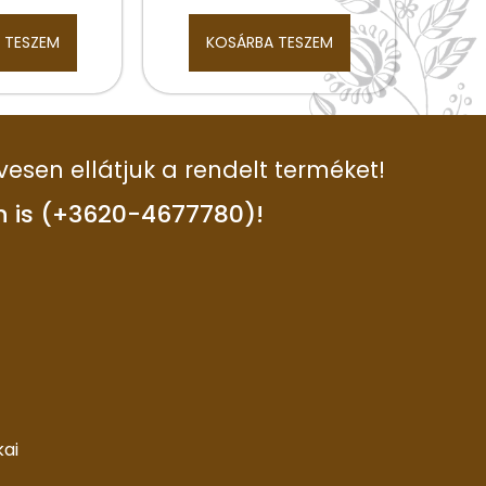
 TESZEM
KOSÁRBA TESZEM
vesen ellátjuk a rendelt terméket!
n is (+3620-4677780)!
kai