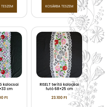
 TESZEM
KOSÁRBA TESZEM
tő kalocsai
RISELT terítő kalocsai
5×33 cm
futó 68×25 cm
00
Ft
23.100
Ft