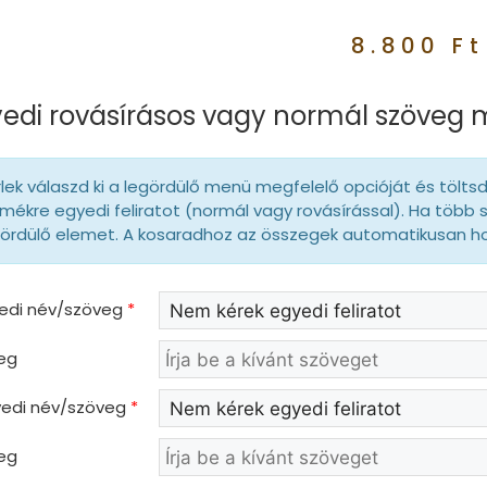
8.800
Ft
edi rovásírásos vagy normál szöveg
lek válaszd ki a legördülő menü megfelelő opcióját és tölts
mékre egyedi feliratot (normál vagy rovásírással). Ha több 
gördülő elemet. A kosaradhoz az összegek automatikusan 
yedi név/szöveg
*
eg
gyedi név/szöveg
*
eg