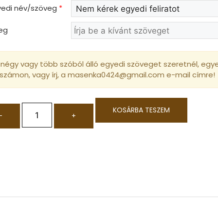
gyedi név/szöveg
*
eg
négy vagy több szóból álló egyedi szöveget szeretnél, egyed
 számon, vagy írj, a masenka0424@gmail.com e-mail címre!
KOSÁRBA TESZEM
-
+