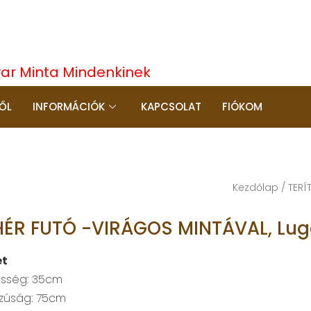
yar Minta Mindenkinek
ŐL
INFORMÁCIÓK
KAPCSOLAT
FIÓKOM
Kezdőlap
/
TERÍ
HÉR FUTÓ -VIRÁGOS MINTÁVAL, Lug
et
esség: 35cm
zúság: 75cm