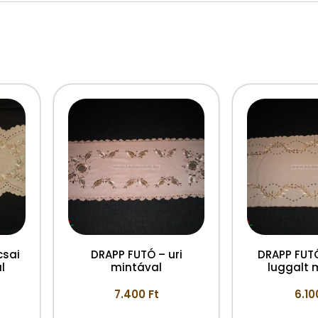
csai
DRAPP FUTÓ – uri
DRAPP FUTÓ
l
mintával
luggalt 
7.400
Ft
6.1