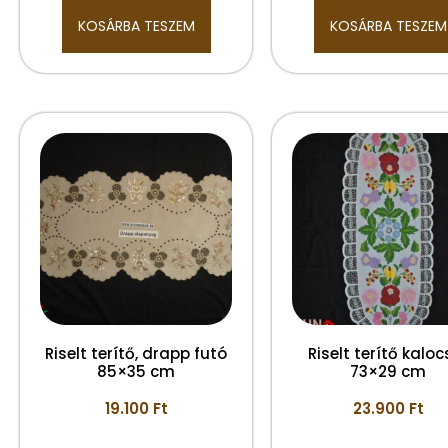
KOSÁRBA TESZEM
KOSÁRBA TESZEM
Riselt terítő, drapp futó
Riselt terítő kaloc
85×35 cm
73×29 cm
19.100
Ft
23.900
Ft