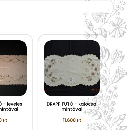
 – leveles
DRAPP FUTÓ – kalocsai
mintával
mintával
00
Ft
11.600
Ft