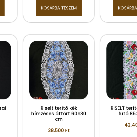
KOSÁRBA TESZEM
KOSÁRBA
sai
Riselt terítő kék
RISELT terí
hímzéses áttört 60×30
futó 8
cm
42.4
38.500
Ft