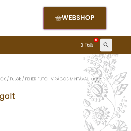
WEBSHOP
0
0
Ft
TŐK
/
Futók
/ FEHÉR FUTÓ -VIRÁGOS MINTÁVAL, luggalt
galt