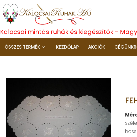
Kalocsai mintás ruhák és kiegészítők - Mag
ÖSSZES TERMÉK
KEZDŐLAP
AKCIÓK
CÉGÜNKR
FE
Mér
szél
hoss