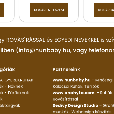
KOSÁRBA TESZEM
KOSÁRBA
 így ROVÁSÍRÁSSAL és EGYEDI NEVEKKEL is szí
ilben (info@hunbaby.hu, vagy telefono
góriák
Partnereink
A, GYEREKRUHÁK
www.hunbaby.hu
– Minőségi
ák - Nőknek
Kalocsai Ruhák, Terítők
k - Férfiaknak
www.anahyta.com
– Ruhák
ők
Rovásírással
déktárgyak
Sedivy Design Studio
– Grafi
munkák, Webdesign készítés