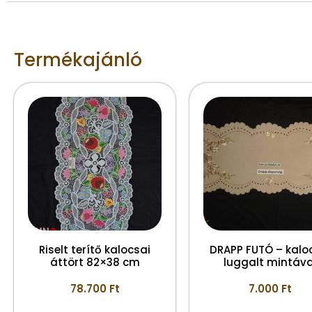
Termékajánló
Riselt terítő kalocsai
DRAPP FUTÓ – kalo
áttört 82×38 cm
luggalt mintáva
78.700
Ft
7.000
Ft