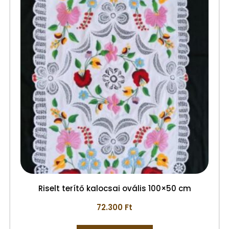
Riselt terítő kalocsai ovális 100×50 cm
72.300
Ft