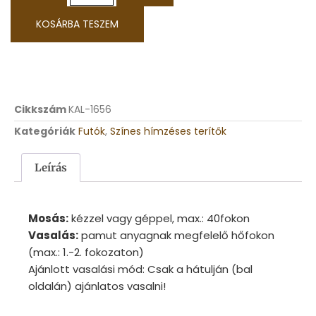
KOSÁRBA TESZEM
Cikkszám
KAL-1656
Kategóriák
Futók
,
Színes hímzéses terítők
Leírás
Mosás:
kézzel vagy géppel, max.: 40fokon
Vasalás:
pamut anyagnak megfelelő hőfokon
(max.: 1.-2. fokozaton)
Ajánlott vasalási mód: Csak a hátulján (bal
oldalán) ajánlatos vasalni!