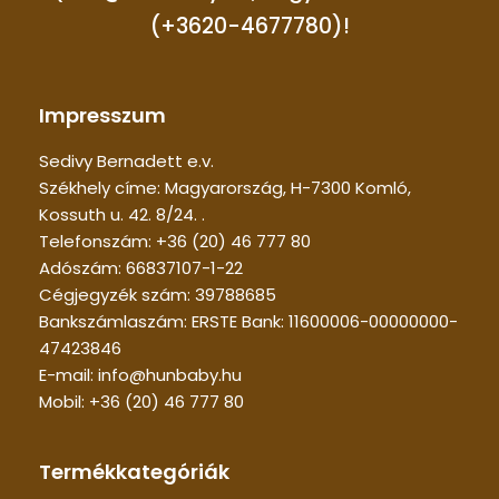
(+3620-4677780)!
Impresszum
Sedivy Bernadett e.v.
Székhely címe: Magyarország, H-7300 Komló,
Kossuth u. 42. 8/24. .
Telefonszám: +36 (20) 46 777 80
Adószám: 66837107-1-22
Cégjegyzék szám: 39788685
Bankszámlaszám: ERSTE Bank: 11600006-00000000-
47423846
E-mail: info@hunbaby.hu
Mobil: +36 (20) 46 777 80
Termékkategóriák