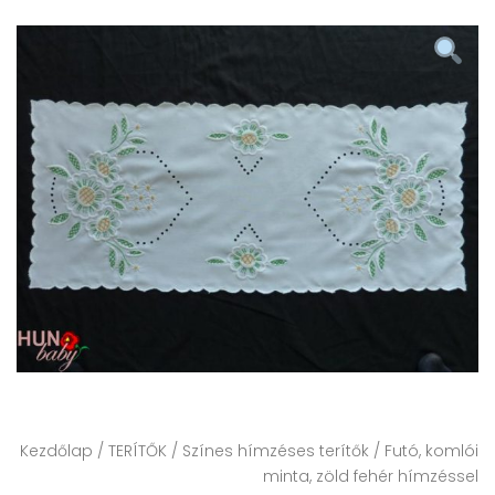
Kezdőlap
/
TERÍTŐK
/
Színes hímzéses terítők
/ Futó, komlói
minta, zöld fehér hímzéssel