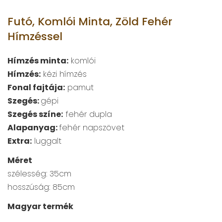
Futó, Komlói Minta, Zöld Fehér
Hímzéssel
Hímzés minta:
komlói
Hímzés:
kézi hímzés
Fonal fajtája:
pamut
Szegés:
gépi
Szegés színe:
fehér dupla
Alapanyag:
fehér napszövet
Extra:
luggalt
Méret
szélesség: 35cm
hosszúság: 85cm
Magyar termék