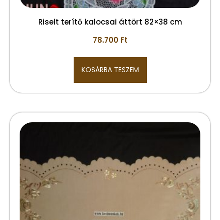
Riselt terítő kalocsai áttört 82×38 cm
78.700
Ft
KOSÁRBA TESZEM