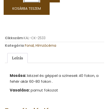
KOSÁRBA TESZEM
Cikkszám
KAL-CK-2533
Kategória
Fonal, Hímzőcérna
Leírás
Mosása:
kézzel és géppel a színesek 40 fokon, a
fehér akár 60-80 fokon .
Vasalása:
pamut fokozat