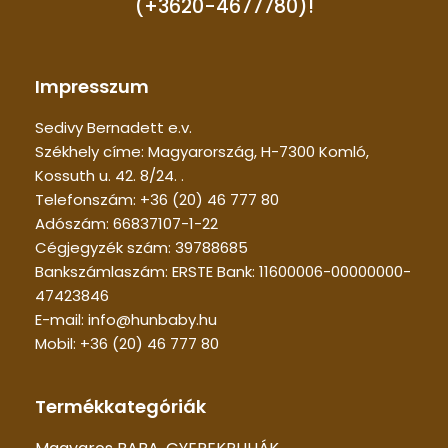
(+3620-4677780)!
Impresszum
Sedivy Bernadett e.v.
Székhely címe: Magyarország, H-7300 Komló,
Kossuth u. 42. 8/24. .
Telefonszám: +36 (20) 46 777 80
Adószám: 66837107-1-22
Cégjegyzék szám: 39788685
Bankszámlaszám: ERSTE Bank: 11600006-00000000-
47423846
E-mail: info@hunbaby.hu
Mobil: +36 (20) 46 777 80
Termékkategóriák