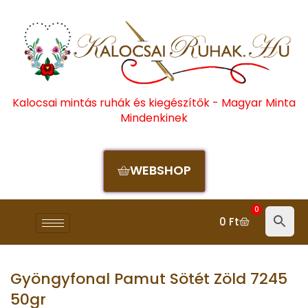
Kalocsai mintás ruhák és kiegészítők - Magyar Minta
Mindenkinek
WEBSHOP
0
0
Ft
Gyöngyfonal Pamut Sötét Zöld 7245
50gr