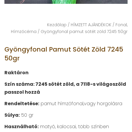
Kezdőlap
/
HÍMZETT AJÁNDÉKOK
/
Fonal,
Hímzőcérna
/ Gyöngyfonal pamut sötét zöld 7245 50gr
Gyöngyfonal Pamut Sötét Zöld 7245
50gr
Raktáron
Szín száma: 7245 sötét zöld, a 7118-s világoszöld
passzol hozzá
Rendeltetése:
pamut hímzőfonal,vagy horgolásra
Súlya:
50 gr
Használható:
matyó, kalocsai, több színben