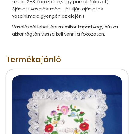
(max.: 2.-3. fokozaton,vagy pamut fokozat)
Ajánlott vasalási mód: Hátulján ajánlatos
vasalni,majd gyengén az elején !
Vasalásnál lehet érezni,mikor tapad,vagy húzza
akkor rögtön vissza kell venni a fokozaton.
Termékajánló