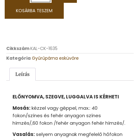
KOSÁRBA TESZEM
Cikkszám
KAL-CK-1635
Kategória
Gyűrűpárna esküvőre
Leírás
ELŐNYOMVA, SZEGVE, LUGGALVA IS KÉRHETI
Mosás:
kézzel vagy géppel, max.: 40
fokon/színes és fehér anyagon színes
hímzés/,60 fokon /fehér anyagon fehér hímzés/.
Vasalás:
selyem anyagnak megfelelő hőfokon