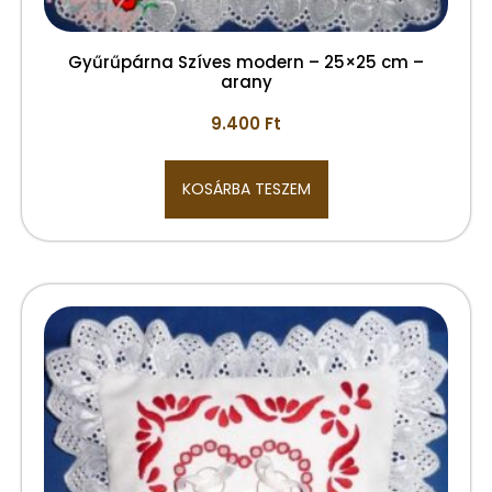
Gyűrűpárna Szíves modern – 25×25 cm –
arany
9.400
Ft
KOSÁRBA TESZEM