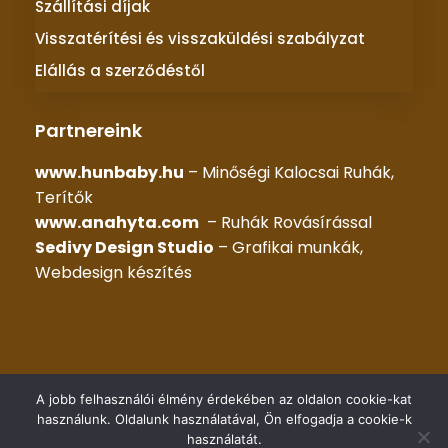
Szállítási díjak
Visszatérítési és visszaküldési szabályzat
Elállás a szerződéstől
Partnereink
www.hunbaby.hu
– Minőségi Kalocsai Ruhák,
Terítők
www.anahyta.com
– Ruhák Rovásírással
Sedivy Design Studio
– Grafikai munkák,
Webdesign készítés
© 2025 –
KALOCSAI RUHÁK
– Minden jog fenntartva |
A jobb felhasználói élmény érdekében az oldalon cookie-kat
Készítette::
HG WEB Kft.
használunk. Oldalunk használatával, Ön elfogadja a cookie-k
használatát.