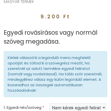
MAGYAR TERMÉK
9.200
Ft
Egyedi rovásírásos vagy normál
szöveg megadása.
Kérlek válaszd ki a legördülő menü megfelelő
opcióját és töltsd ki a szövegrész mezőt, ha
szeretnél az adott termékre egyedi feliratot
(normál vagy rovásírással). Ha több szót szeretnél,
mindegyikhez válasz egy külön legördülő elemet. A
kosaradhoz az összegek automatikusan
hozzáadódnak!
1. Egyedi név/szöveg
*