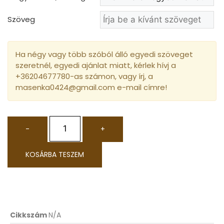
Szöveg
Ha négy vagy több szóból álló egyedi szöveget
szeretnél, egyedi ajánlat miatt, kérlek hívj a
+36204677780-as számon, vagy írj, a
masenka0424@gmail.com e-mail címre!
-
+
KOSÁRBA TESZEM
Cikkszám
N/A