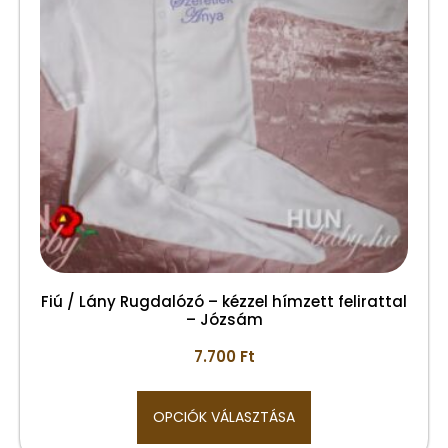
Fiú / Lány Rugdalózó – kézzel hímzett felirattal
– Józsám
7.700
Ft
OPCIÓK VÁLASZTÁSA