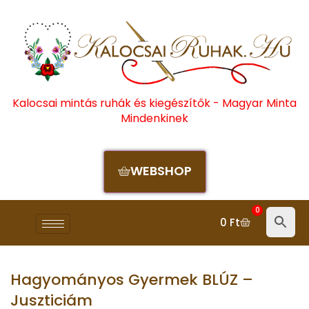
Kalocsai mintás ruhák és kiegészítők - Magyar Minta
Mindenkinek
WEBSHOP
0
0
Ft
Hagyományos Gyermek BLÚZ –
Juszticiám