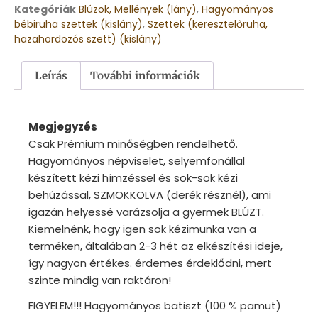
Kategóriák
Blúzok, Mellények (lány)
,
Hagyományos
bébiruha szettek (kislány)
,
Szettek (keresztelőruha,
hazahordozós szett) (kislány)
Leírás
További információk
Megjegyzés
Csak Prémium minőségben rendelhető.
Hagyományos népviselet, selyemfonállal
készített kézi hímzéssel és sok-sok kézi
behúzással, SZMOKKOLVA (derék résznél), ami
igazán helyessé varázsolja a gyermek BLÚZT.
Kiemelnénk, hogy igen sok kézimunka van a
terméken, általában 2-3 hét az elkészítési ideje,
így nagyon értékes. érdemes érdeklődni, mert
szinte mindig van raktáron!
FIGYELEM!!! Hagyományos batiszt (100 % pamut)