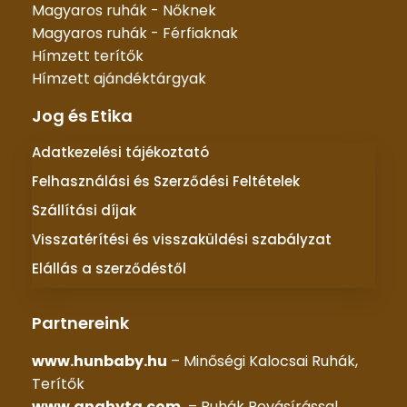
Magyaros ruhák - Nőknek
Magyaros ruhák - Férfiaknak
Hímzett terítők
Hímzett ajándéktárgyak
Jog és Etika
Adatkezelési tájékoztató
Felhasználási és Szerződési Feltételek
Szállítási díjak
Visszatérítési és visszaküldési szabályzat
Elállás a szerződéstől
Partnereink
www.hunbaby.hu
– Minőségi Kalocsai Ruhák,
Terítők
www.anahyta.com
– Ruhák Rovásírással