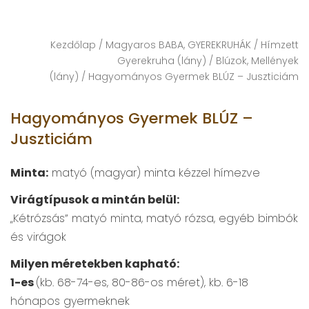
Kezdőlap
/
Magyaros BABA, GYEREKRUHÁK
/
Hímzett
Gyerekruha (lány)
/
Blúzok, Mellények
(lány)
/ Hagyományos Gyermek BLÚZ – Juszticiám
Hagyományos Gyermek BLÚZ –
Juszticiám
Minta:
matyó (magyar) minta kézzel hímezve
Virágtípusok a mintán belül:
„Kétrózsás” matyó minta, matyó rózsa, egyéb bimbók
és virágok
Milyen méretekben kapható:
1-es
(kb. 68-74-es, 80-86-os méret), kb. 6-18
hónapos gyermeknek