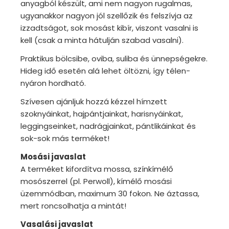
anyagból készült, ami nem nagyon rugalmas,
ugyanakkor nagyon jól szellőzik és felszívja az
izzadtságot, sok mosást kibír, viszont vasalni is
kell (csak a minta hátulján szabad vasalni).
Praktikus bölcsibe, oviba, suliba és ünnepségekre.
Hideg idő esetén alá lehet öltözni, így télen-
nyáron hordható.
Szívesen ajánljuk hozzá kézzel hímzett
szoknyáinkat, hajpántjainkat, harisnyáinkat,
leggingseinket, nadrágjainkat, pántlikáinkat és
sok-sok más terméket!
Mosási javaslat
A terméket kifordítva mossa, színkímélő
mosószerrel (pl. Perwoll), kímélő mosási
üzemmódban, maximum 30 fokon. Ne áztassa,
mert roncsolhatja a mintát!
Vasalási javaslat