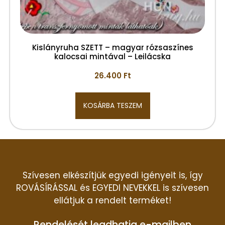
Kislányruha SZETT – magyar rózsaszínes
kalocsai mintával – Leilácska
26.400
Ft
KOSÁRBA TESZEM
Szívesen elkészítjük egyedi igényeit is, így
ROVÁSÍRÁSSAL és EGYEDI NEVEKKEL is szívesen
ellátjuk a rendelt terméket!
Rendelését leadhatja e-mailben