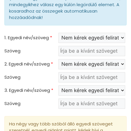
mindegyikhez válasz egy külön legördülő elemet. A
kosaradhoz az összegek automatikusan
hozzáadódnak!
1. Egyedi név/szöveg
*
Szöveg
2. Egyedi név/szöveg
*
Szöveg
3. Egyedi név/szöveg
*
Szöveg
Ha négy vagy több szóból álló egyedi szöveget
szeretnél, egyedi ajánlat miatt, kérlek hívj a