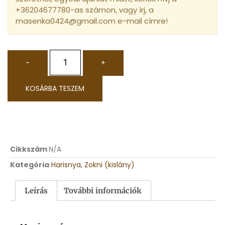
+36204677780-as számon, vagy írj, a
masenka0424@gmail.com e-mail címre!
-
+
KOSÁRBA TESZEM
Cikkszám
N/A
Kategória
Harisnya, Zokni (kislány)
Leírás
További információk