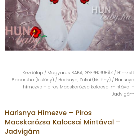
Kezdőlap
/
Magyaros BABA, GYEREKRUHÁK
/
Hímzett
Babaruha (kislány)
/
Harisnya, Zokni (kislány)
/ Harisnya
hímezve – piros Macskarózsa kalocsai mintával –
Jadvigám
Harisnya Hímezve – Piros
Macskarózsa Kalocsai Mintával –
Jadvigám