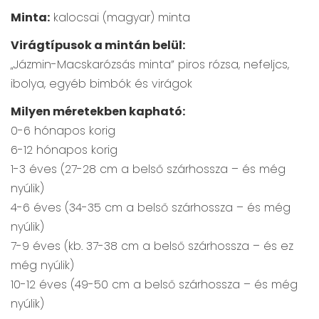
Minta:
kalocsai (magyar) minta
Virágtípusok a mintán belül:
„Jázmin-Macskarózsás minta” piros rózsa, nefeljcs,
ibolya, egyéb bimbók és virágok
Milyen méretekben kapható:
0-6 hónapos korig
6-12 hónapos korig
1-3 éves (27-28 cm a belső szárhossza – és még
nyúlik)
4-6 éves (34-35 cm a belső szárhossza – és még
nyúlik)
7-9 éves (kb. 37-38 cm a belső szárhossza – és ez
még nyúlik)
10-12 éves (49-50 cm a belső szárhossza – és még
nyúlik)