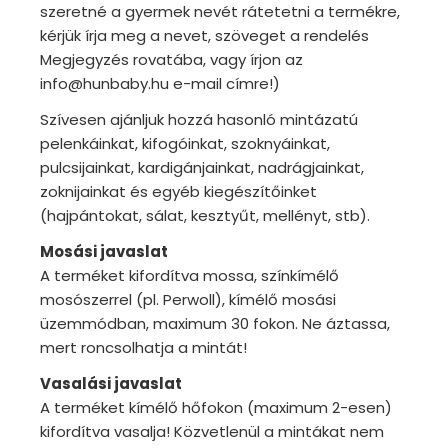
szeretné a gyermek nevét rátetetni a termékre,
kérjük írja meg a nevet, szöveget a rendelés
Megjegyzés rovatába, vagy írjon az
info@hunbaby.hu e-mail címre!)
Szívesen ajánljuk hozzá hasonló mintázatú
pelenkáinkat, kifogóinkat, szoknyáinkat,
pulcsijainkat, kardigánjainkat, nadrágjainkat,
zoknijainkat és egyéb kiegészítőinket
(hajpántokat, sálat, kesztyűt, mellényt, stb).
Mosási javaslat
A terméket kifordítva mossa, színkímélő
mosószerrel (pl. Perwoll), kímélő mosási
üzemmódban, maximum 30 fokon. Ne áztassa,
mert roncsolhatja a mintát!
Vasalási javaslat
A terméket kímélő hőfokon (maximum 2-esen)
kifordítva vasalja! Közvetlenül a mintákat nem