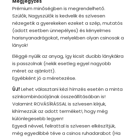
Megjegyzés
Prémium minőségben is megrendelhető.
Szülők, Nagyszülők is kedvelik és szívesen
nézegetik a gyerekeken ezeket a szép, mutatós
(adott esetben ünnepélyes) és kényelmes
harisnyanadrágokat, melyekben olyan csinosak a
lányok!
Eléggé nyúlik az anyag, így kicsit ducibb lánykákra
is passzolnak (nekik esetleg egyel nagyobb
méret az ajánlott).
Egyébként jó a méretezése.
ÚJ!
Lehet választani kézi hímzés esetén a minta
színkombinációjának összeállításában is!
Valamint ROVÁSÍRÁSSAL is szívesen kiírjuk,
kihímezzük az adott terméket!, hogy még
különlegesebb legyen!
Egyedi névvel, felirattal is szívesen elkészítjük,
még egyedibbé téve a csinos ruhadarabot (Ha