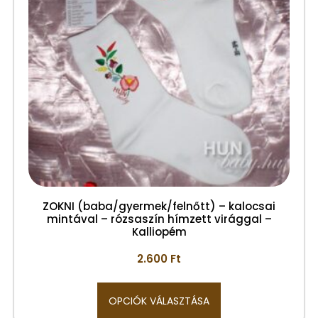
ZOKNI (baba/gyermek/felnőtt) – kalocsai
mintával – rózsaszín hímzett virággal –
Kalliopém
2.600
Ft
OPCIÓK VÁLASZTÁSA