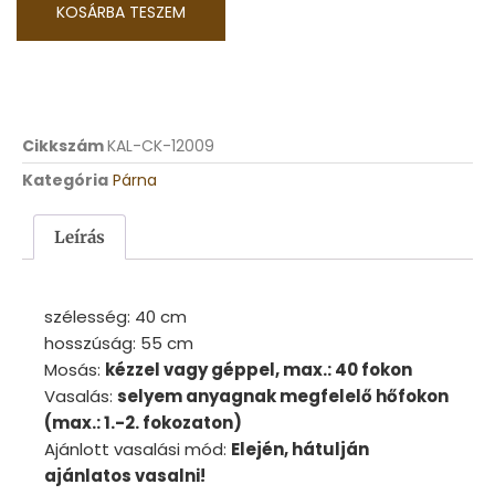
KOSÁRBA TESZEM
Cikkszám
KAL-CK-12009
Kategória
Párna
Leírás
szélesség:
40 cm
hosszúság: 55
cm
Mosás:
kézzel vagy géppel, max.: 40 fokon
Vasalás:
selyem anyagnak megfelelő hőfokon
(max.: 1.-2. fokozaton)
Ajánlott vasalási mód:
Elején, hátulján
ajánlatos vasalni!