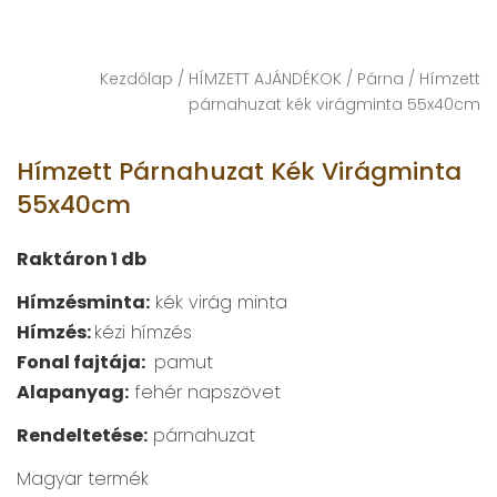
Kezdőlap
/
HÍMZETT AJÁNDÉKOK
/
Párna
/ Hímzett
párnahuzat kék virágminta 55x40cm
Hímzett Párnahuzat Kék Virágminta
55x40cm
Raktáron 1 db
Hímzésminta:
kék virág minta
Hímzés:
kézi hímzés
Fonal fajtája:
pamut
Alapanyag:
fehér napszövet
Rendeltetése:
párnahuzat
Magyar termék