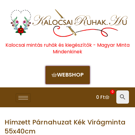
Kalocsai mintás ruhák és kiegészítők - Magyar Minta
Mindenkinek
WEBSHOP
0
0
Ft
Hímzett Párnahuzat Kék Virágminta
55x40cm