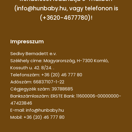
(info@hunbaby.hu, vagy telefonon is
(+3620-4677780)!
Impresszum
Sedivy Bernadett e.v.
Székhely címe: Magyarország, H-7300 Komló,
Kossuth u. 42. 8/24. .
Telefonszám: +36 (20) 46 777 80
Adószám: 66837107-1-22
Cégjegyzék szám: 39788685
Bankszámlaszám: ERSTE Bank: 11600006-00000000-
47423846
E-mail: info@hunbaby.hu
Mobil: +36 (20) 46 777 80