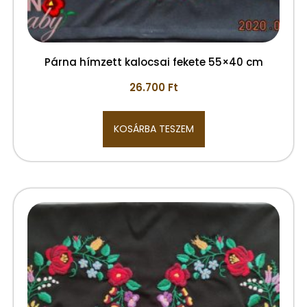
Párna hímzett kalocsai fekete 55×40 cm
26.700
Ft
KOSÁRBA TESZEM