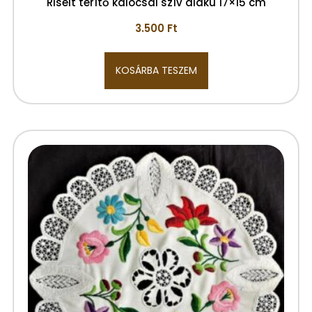
Riselt terítő kalocsai szív alakú 17×15 cm
3.500
Ft
KOSÁRBA TESZEM