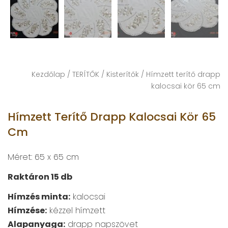
Kezdőlap
/
TERÍTŐK
/
Kisterítők
/ Hímzett terítő drapp
kalocsai kör 65 cm
Hímzett Terítő Drapp Kalocsai Kör 65
Cm
Méret: 65 x 65 cm
Raktáron 15 db
Hímzés minta:
kalocsai
Hímzése:
kézzel hímzett
Alapanyaga:
drapp napszövet