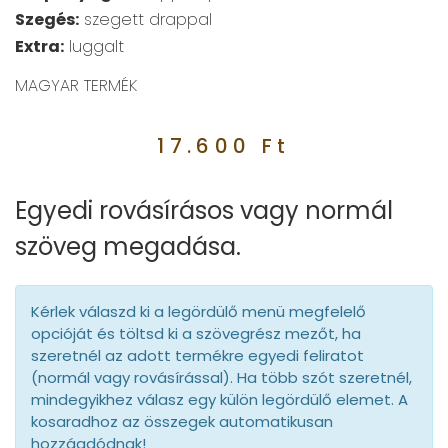
Szegés:
szegett drappal
Extra:
luggalt
MAGYAR TERMÉK
17.600
Ft
Egyedi rovásírásos vagy normál
szöveg megadása.
Kérlek válaszd ki a legördülő menü megfelelő
opcióját és töltsd ki a szövegrész mezőt, ha
szeretnél az adott termékre egyedi feliratot
(normál vagy rovásírással). Ha több szót szeretnél,
mindegyikhez válasz egy külön legördülő elemet. A
kosaradhoz az összegek automatikusan
hozzáadódnak!