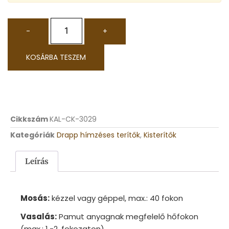
-
+
KOSÁRBA TESZEM
Cikkszám
KAL-CK-3029
Kategóriák
Drapp hímzéses terítők
,
Kisterítők
Leírás
Mosás:
kézzel vagy géppel, max.: 40 fokon
Vasalás:
Pamut anyagnak megfelelő hőfokon
(max.: 1.-2. fokozaton)