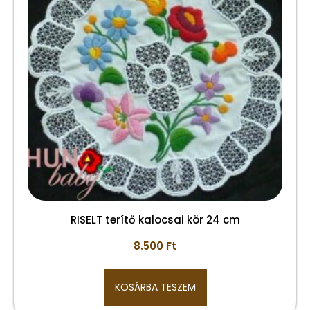
RISELT terítő kalocsai kör 24 cm
8.500
Ft
KOSÁRBA TESZEM