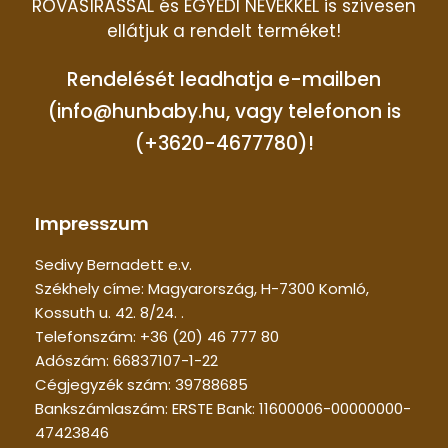
ROVÁSÍRÁSSAL és EGYEDI NEVEKKEL is szívesen
ellátjuk a rendelt terméket!
Rendelését leadhatja e-mailben
(info@hunbaby.hu, vagy telefonon is
(+3620-4677780)!
Impresszum
Sedivy Bernadett e.v.
Székhely címe: Magyarország, H-7300 Komló,
Kossuth u. 42. 8/24. .
Telefonszám: +36 (20) 46 777 80
Adószám: 66837107-1-22
Cégjegyzék szám: 39788685
Bankszámlaszám: ERSTE Bank: 11600006-00000000-
47423846