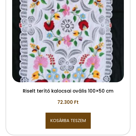
Riselt terítő kalocsai ovális 100×50 cm
72.300
Ft
KOSÁRBA TESZEM