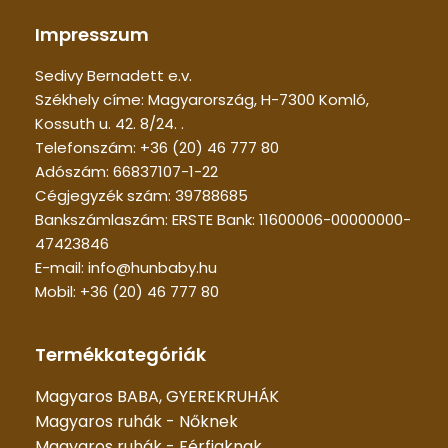
Impresszum
Sedivy Bernadett e.v.
Székhely címe: Magyarország, H-7300 Komló,
Kossuth u. 42. 8/24. .
Telefonszám: +36 (20) 46 777 80
Adószám: 66837107-1-22
Cégjegyzék szám: 39788685
Bankszámlaszám: ERSTE Bank: 11600006-00000000-
47423846
E-mail: info@hunbaby.hu
Mobil: +36 (20) 46 777 80
Termékkategóriák
Magyaros BABA, GYEREKRUHÁK
Magyaros ruhák - Nőknek
Magyaros ruhák - Férfiaknak