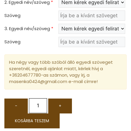
2. Egyedi név/szöveg
*
Szöveg
3. Egyedi név/szöveg
*
Szöveg
Ha négy vagy több szóból álló egyedi szöveget
szeretnél, egyedi ajánlat miatt, kérlek hívj a
+36204677780-as számon, vagy írj, a
masenka0424@gmail.com e-mail címre!
-
+
KOSÁRBA TESZEM