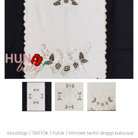
Kezdőlap
/
TERÍTŐK
/
Futók
/ Hímzett terítő drapp kalocsai