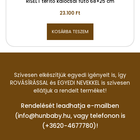
RISELT terítő kalocsai futó 68×25 cm
23.100
Ft
KOSÁRBA TESZEM
Szívesen elkészítjük egyedi igényeit is, így
ROVÁSÍRÁSSAL és EGYEDI NEVEKKEL is szívesen
ellátjuk a rendelt terméket!
Rendelését leadhatja e-mailben
(info@hunbaby.hu, vagy telefonon is
(+3620-4677780)!