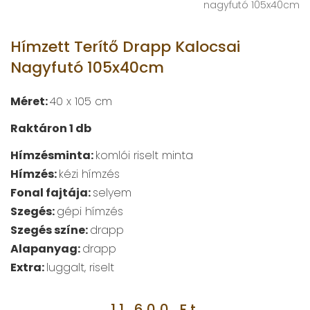
nagyfutó 105x40cm
Hímzett Terítő Drapp Kalocsai
Nagyfutó 105x40cm
Méret:
40 x 105 cm
Raktáron 1 db
Hímzésminta:
komlói riselt minta
Hímzés:
kézi hímzés
Fonal fajtája:
selyem
Szegés:
gépi hímzés
Szegés színe:
drapp
Alapanyag:
drapp
Extra:
luggalt, riselt
11.600
Ft