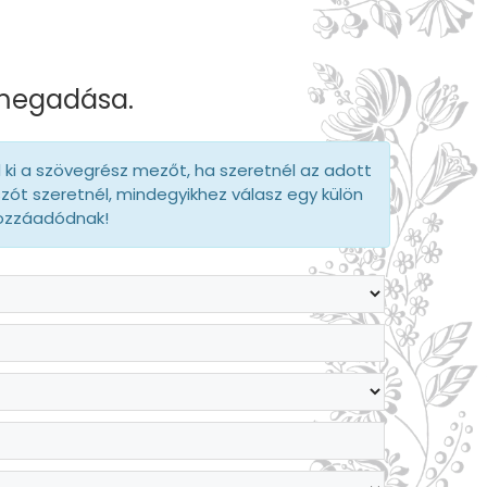
 megadása.
d ki a szövegrész mezőt, ha szeretnél az adott
szót szeretnél, mindegyikhez válasz egy külön
hozzáadódnak!