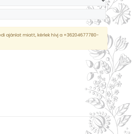
i ajánlat miatt, kérlek hívj a +36204677780-