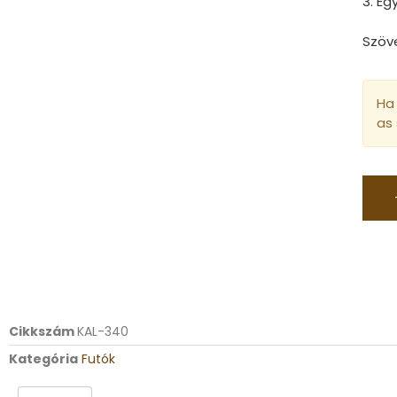
3. E
Szöv
Ha 
as
Cikkszám
KAL-340
Kategória
Futók