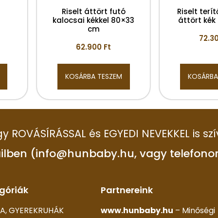
Riselt áttört futó
Riselt terí
kalocsai kékkel 80×33
áttört ké
cm
72.3
62.900
Ft
KOSÁRBA TESZEM
KOSÁRBA
 így ROVÁSÍRÁSSAL és EGYEDI NEVEKKEL is szí
ilben (info@hunbaby.hu, vagy telefono
góriák
Partnereink
A, GYEREKRUHÁK
www.hunbaby.hu
– Minőségi