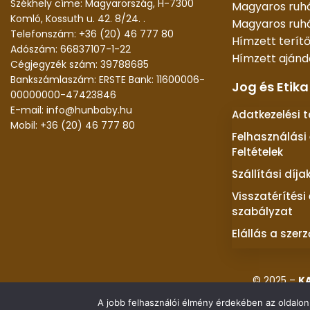
Székhely címe: Magyarország, H-7300
Magyaros ruh
Komló, Kossuth u. 42. 8/24. .
Magyaros ruhá
Telefonszám: +36 (20) 46 777 80
Hímzett terít
Adószám: 66837107-1-22
Hímzett aján
Cégjegyzék szám: 39788685
Bankszámlaszám: ERSTE Bank: 11600006-
Jog és Etika
00000000-47423846
E-mail: info@hunbaby.hu
Adatkezelési 
Mobil: +36 (20) 46 777 80
Felhasználási 
Feltételek
Szállítási díja
Visszatérítési
szabályzat
Elállás a szer
© 2025 –
K
A jobb felhasználói élmény érdekében az oldalon 