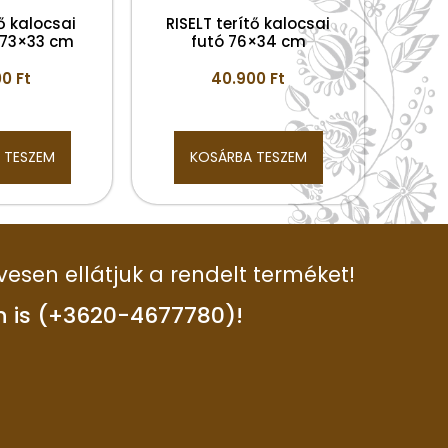
tő kalocsai
RISELT terítő kalocsai
k 73×33 cm
futó 76×34 cm
00
Ft
40.900
Ft
 TESZEM
KOSÁRBA TESZEM
vesen ellátjuk a rendelt terméket!
n is (+3620-4677780)!