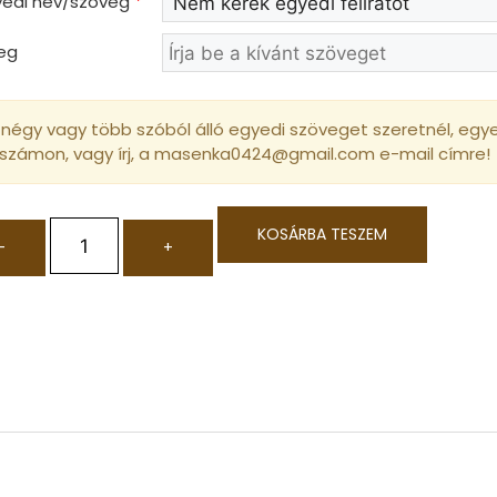
gyedi név/szöveg
*
eg
négy vagy több szóból álló egyedi szöveget szeretnél, egyed
 számon, vagy írj, a masenka0424@gmail.com e-mail címre!
KOSÁRBA TESZEM
-
+