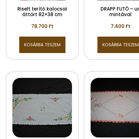
Riselt terítő kalocsai
DRAPP FUTÓ – ur
áttört 82×38 cm
mintával
78.700
Ft
7.400
Ft
KOSÁRBA TESZEM
KOSÁRBA TESZEM