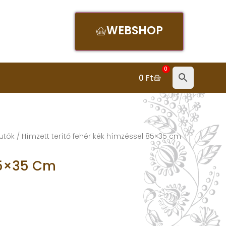
WEBSHOP
0
0
Ft
utók
/ Hímzett terítő fehér kék hímzéssel 85×35 cm
85×35 Cm