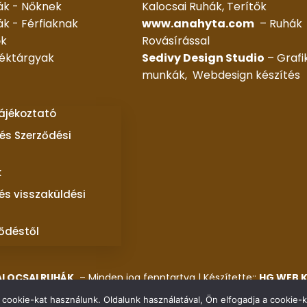
ák - Nőknek
Kalocsai Ruhák, Terítők
k - Férfiaknak
www.anahyta.com
– Ruhák
ők
Rovásírással
déktárgyak
Sedivy Design Studio
– Grafi
munkák, Webdesign készítés
tájékoztató
és Szerződési
k
 és visszaküldési
ződéstől
ALOCSAI RUHÁK
– Minden jog fenntartva | Készítette::
HG WEB K
cookie-kat használunk. Oldalunk használatával, Ön elfogadja a cookie-k