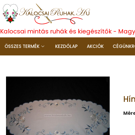
Kalocsai mintás ruhák és kiegészítők - Mag
ÖSSZES TERMÉK
KEZDŐLAP
AKCIÓK
CÉGÜNKR
Hí
Mére