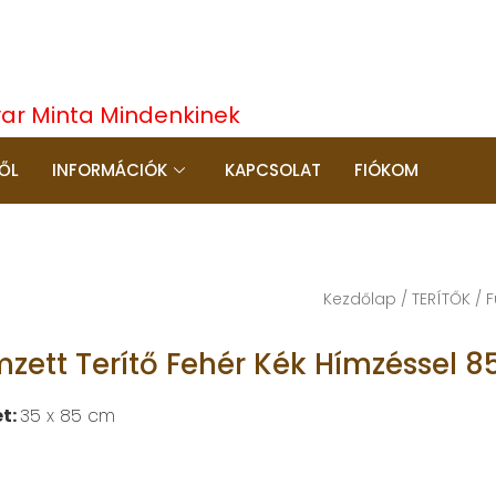
yar Minta Mindenkinek
ŐL
INFORMÁCIÓK
KAPCSOLAT
FIÓKOM
Kezdőlap
/
TERÍTŐK
/
F
mzett Terítő Fehér Kék Hímzéssel 
t:
35 x 85 cm