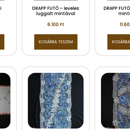
i
DRAPP FUTÓ – leveles
DRAPP FUTÓ
luggalt mintával
mint
6.100
Ft
11.6
KOSÁRBA TESZEM
KOSÁRBA