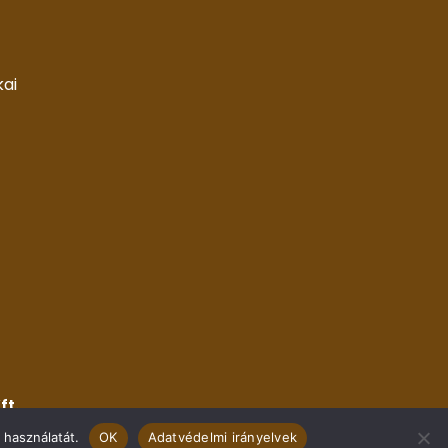
kai
ft.
 használatát.
OK
Adatvédelmi irányelvek