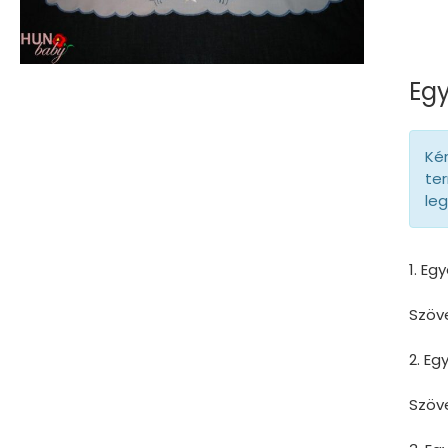
Egy
Kér
ter
le
1. Eg
Szöv
2. E
Szöv