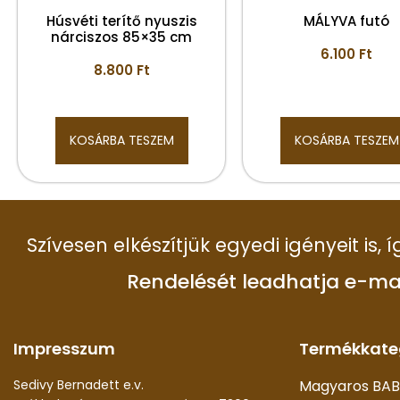
Húsvéti terítő nyuszis
MÁLYVA futó
nárciszos 85×35 cm
6.100
Ft
8.800
Ft
KOSÁRBA TESZEM
KOSÁRBA TESZEM
Szívesen elkészítjük egyedi igényeit is,
Rendelését leadhatja e-ma
Impresszum
Termékkate
Sedivy Bernadett e.v.
Magyaros BAB