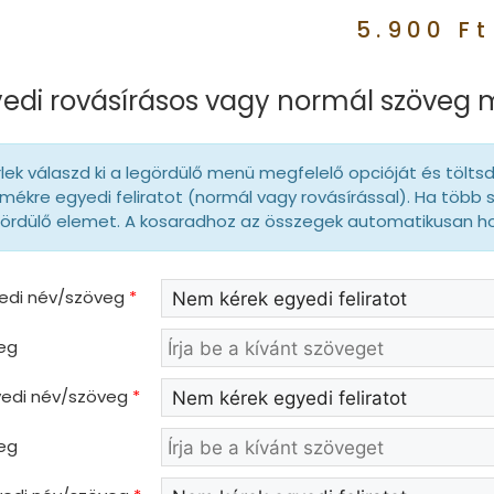
5.900
Ft
edi rovásírásos vagy normál szöveg
lek válaszd ki a legördülő menü megfelelő opcióját és tölts
mékre egyedi feliratot (normál vagy rovásírással). Ha több 
gördülő elemet. A kosaradhoz az összegek automatikusan 
yedi név/szöveg
*
eg
gyedi név/szöveg
*
eg