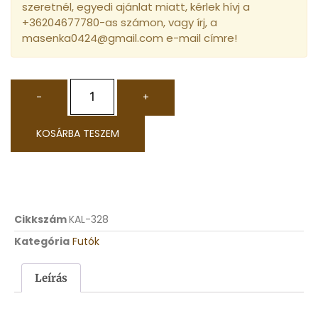
szeretnél, egyedi ajánlat miatt, kérlek hívj a
+36204677780-as számon, vagy írj, a
masenka0424@gmail.com e-mail címre!
-
+
KOSÁRBA TESZEM
Cikkszám
KAL-328
Kategória
Futók
Leírás