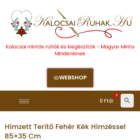
Kalocsai mintás ruhák és kiegészítők - Magyar Minta
Mindenkinek
WEBSHOP
0
0
Ft
Hímzett Terítő Fehér Kék Hímzéssel
85×35 Cm