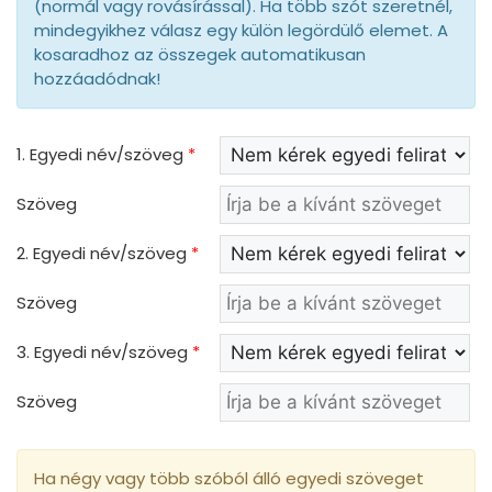
(normál vagy rovásírással). Ha több szót szeretnél,
mindegyikhez válasz egy külön legördülő elemet. A
kosaradhoz az összegek automatikusan
hozzáadódnak!
1. Egyedi név/szöveg
*
Szöveg
2. Egyedi név/szöveg
*
Szöveg
3. Egyedi név/szöveg
*
Szöveg
Ha négy vagy több szóból álló egyedi szöveget