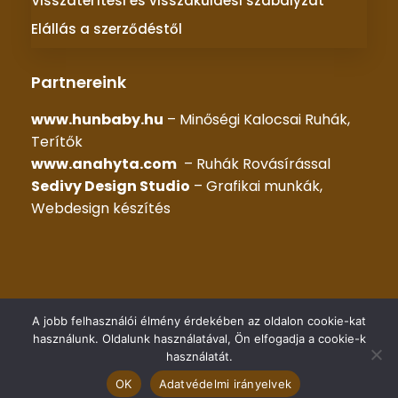
Visszatérítési és visszaküldési szabályzat
Elállás a szerződéstől
Partnereink
www.hunbaby.hu
– Minőségi Kalocsai Ruhák,
Terítők
www.anahyta.com
– Ruhák Rovásírással
Sedivy Design Studio
– Grafikai munkák,
Webdesign készítés
© 2025 –
KALOCSAI RUHÁK
– Minden jog fenntartva |
A jobb felhasználói élmény érdekében az oldalon cookie-kat
Készítette::
HG WEB Kft.
használunk. Oldalunk használatával, Ön elfogadja a cookie-k
használatát.
OK
Adatvédelmi irányelvek