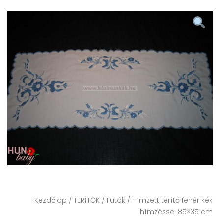
Kezdőlap
/
TERÍTŐK
/
Futók
/ Hímzett terítő fehér kék
hímzéssel 85×35 cm