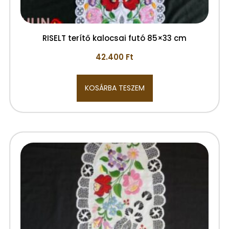
RISELT terítő kalocsai futó 85×33 cm
42.400
Ft
KOSÁRBA TESZEM