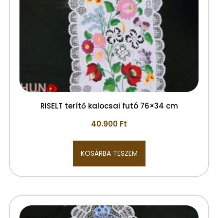
RISELT terítő kalocsai futó 76×34 cm
40.900
Ft
KOSÁRBA TESZEM