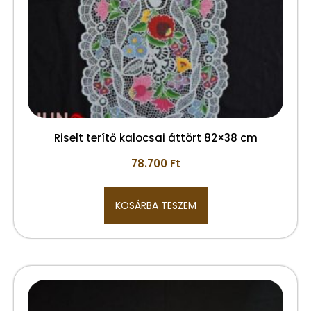
Riselt terítő kalocsai áttört 82×38 cm
78.700
Ft
KOSÁRBA TESZEM