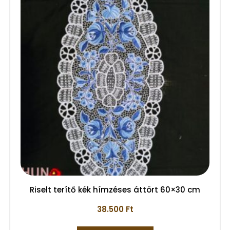
Riselt terítő kék hímzéses áttört 60×30 cm
38.500
Ft