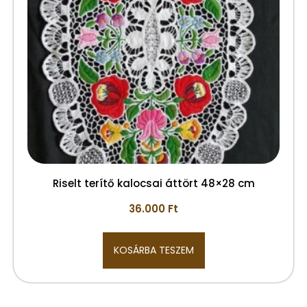
Riselt terítő kalocsai áttört 48×28 cm
36.000
Ft
KOSÁRBA TESZEM