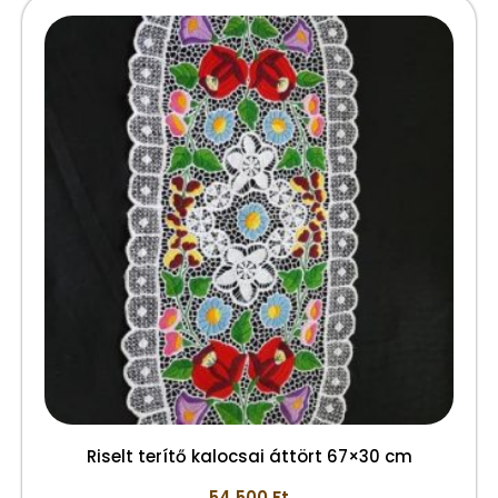
Riselt terítő kalocsai áttört 67×30 cm
54.500
Ft