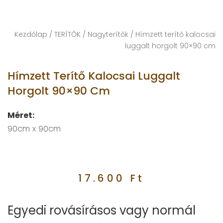
Kezdőlap
/
TERÍTŐK
/
Nagyterítők
/ Hímzett terítő kalocsai
luggalt horgolt 90×90 cm
Hímzett Terítő Kalocsai Luggalt
Horgolt 90×90 Cm
Méret:
90cm x 90cm
17.600
Ft
Egyedi rovásírásos vagy normál