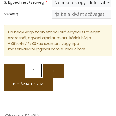
3. Egyedi név/szöveg
*
Szöveg
Ha négy vagy több szóból álló egyedi szöveget
szeretnél, egyedi ajánlat miatt, kérlek hívj a
+36204677780-as számon, vagy írj, a
masenka0424@gmail.com e-mail címre!
-
+
KOSÁRBA TESZEM
Cikkszám
KAL-3118