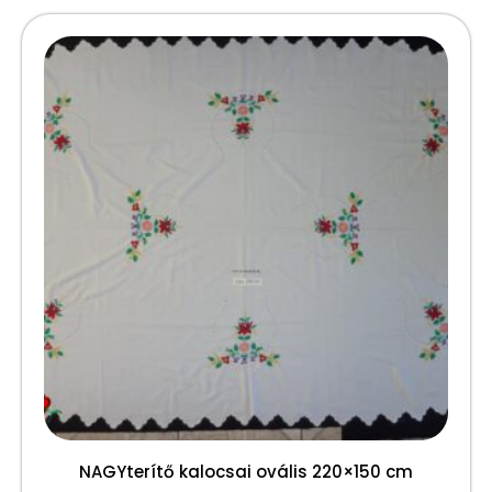
NAGYterítő kalocsai ovális 220×150 cm