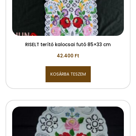
RISELT terítő kalocsai futó 85×33 cm
42.400
Ft
KOSÁRBA TESZEM