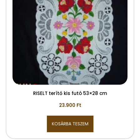
RISELT terítő kis futó 53×28 cm
23.900
Ft
KOSÁRBA TESZEM