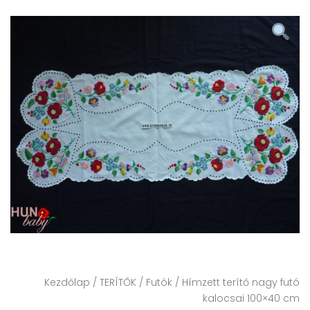
Kezdőlap
/
TERÍTŐK
/
Futók
/ Hímzett terítő nagy futó
kalocsai 100×40 cm