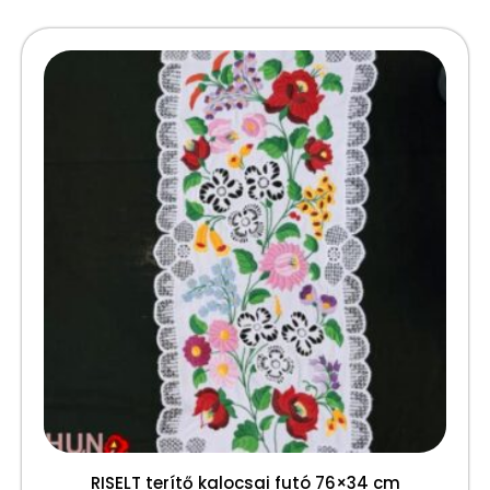
RISELT terítő kalocsai futó 76×34 cm