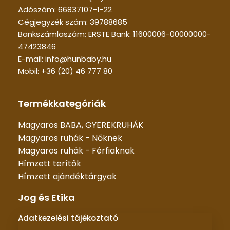
Adószám: 66837107-1-22
Cégjegyzék szám: 39788685
Bankszámlaszám: ERSTE Bank: 11600006-00000000-
47423846
E-mail: info@hunbaby.hu
Mobil: +36 (20) 46 777 80
Termékkategóriák
Magyaros BABA, GYEREKRUHÁK
Magyaros ruhák - Nőknek
Magyaros ruhák - Férfiaknak
Hímzett terítők
Hímzett ajándéktárgyak
Jog és Etika
Adatkezelési tájékoztató