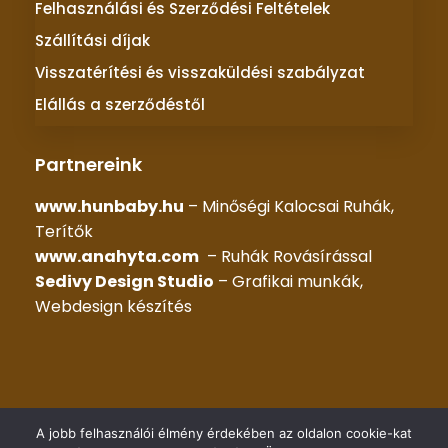
Felhasználási és Szerződési Feltételek
Szállítási díjak
Visszatérítési és visszaküldési szabályzat
Elállás a szerződéstől
Partnereink
www.hunbaby.hu
– Minőségi Kalocsai Ruhák,
Terítők
www.anahyta.com
– Ruhák Rovásírással
Sedivy Design Studio
– Grafikai munkák,
Webdesign készítés
© 2025 –
KALOCSAI RUHÁK
– Minden jog fenntartva |
A jobb felhasználói élmény érdekében az oldalon cookie-kat