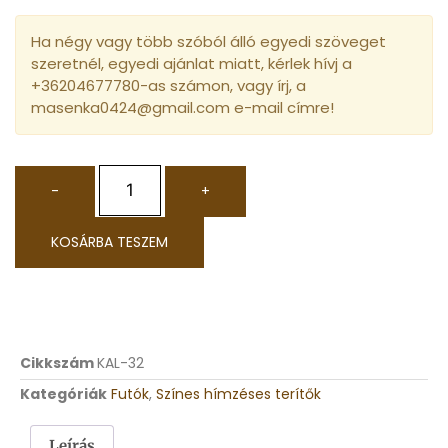
Ha négy vagy több szóból álló egyedi szöveget
szeretnél, egyedi ajánlat miatt, kérlek hívj a
+36204677780-as számon, vagy írj, a
masenka0424@gmail.com e-mail címre!
-
+
KOSÁRBA TESZEM
Cikkszám
KAL-32
Kategóriák
Futók
,
Színes hímzéses terítők
Leírás