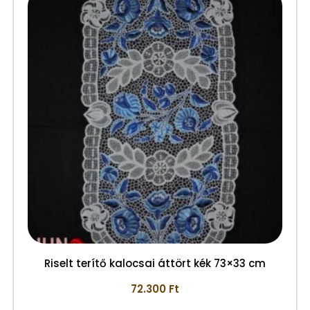
Riselt terítő kalocsai áttört kék 73×33 cm
72.300
Ft