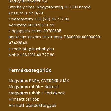
Sedivy Bernadett e.v.
Székhely címe: Magyarország, H-7300 Komló,
Kossuth u. 42. 8/24. .
Telefonszám: +36 (20) 46 777 80
Adószám: 66837107-1-22
Cégjegyzék szám: 39788685
Bankszámlaszám: ERSTE Bank: 11600006-00000000-
47423846
E-mail: info@hunbaby.hu
Mobil: +36 (20) 46 777 80
Termékkategóriák
Magyaros BABA, GYEREKRUHÁK
Magyaros ruhák - Nőknek
Magyaros ruhák - Férfiaknak
Hímzett terítők
Hímzett ajándéktárgyak