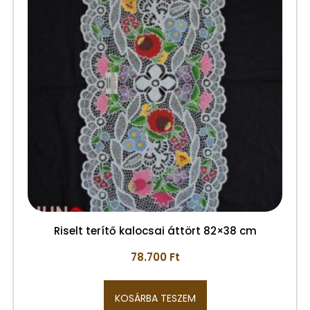
Riselt terítő kalocsai áttört 82×38 cm
78.700
Ft
KOSÁRBA TESZEM