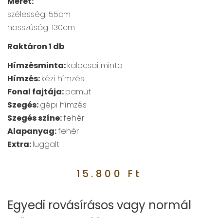
Méret:
szélesség: 55
cm
hosszúság: 130
cm
Raktáron 1 db
Hímzésminta:
kalocsai minta
Hímzés:
kézi hímzés
Fonal fajtája:
pamut
Szegés:
gépi hímzés
Szegés színe:
fehér
Alapanyag:
fehér
Extra:
luggalt
15.800
Ft
Egyedi rovásírásos vagy normál