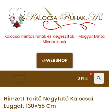
Kalocsai mintás ruhák és kiegészítők - Magyar Minta
Mindenkinek
WEBSHOP
0
0
Ft
Hímzett Terítő Nagyfutó Kalocsai
Luggalt 130×55 Cm