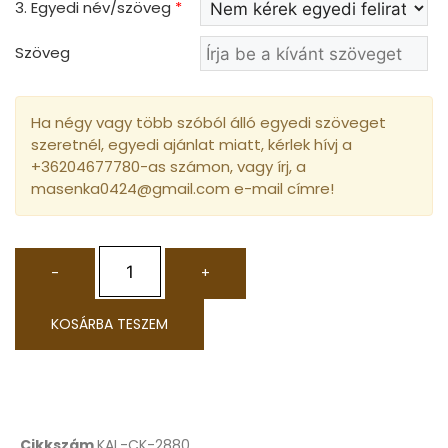
3. Egyedi név/szöveg
*
Szöveg
Ha négy vagy több szóból álló egyedi szöveget
szeretnél, egyedi ajánlat miatt, kérlek hívj a
+36204677780-as számon, vagy írj, a
masenka0424@gmail.com e-mail címre!
-
+
KOSÁRBA TESZEM
Cikkszám
KAL-CK-2880