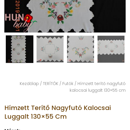
Kezdőlap
/
TERÍTŐK
/
Futók
/ Hímzett terítő nagyfutó
kalocsai luggalt 130×55 cm
Hímzett Terítő Nagyfutó Kalocsai
Luggalt 130×55 Cm