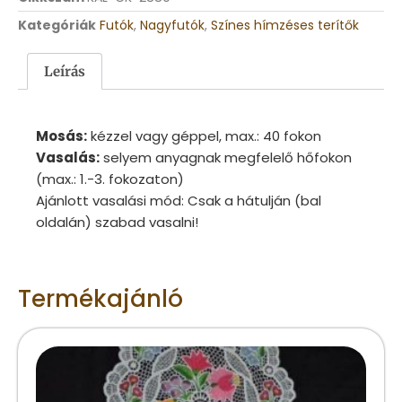
Kategóriák
Futók
,
Nagyfutók
,
Színes hímzéses terítők
Leírás
Mosás:
kézzel vagy géppel, max.: 40 fokon
Vasalás:
selyem anyagnak megfelelő hőfokon
(max.: 1.-3. fokozaton)
Ajánlott vasalási mód: Csak a hátulján (bal
oldalán) szabad vasalni!
Termékajánló