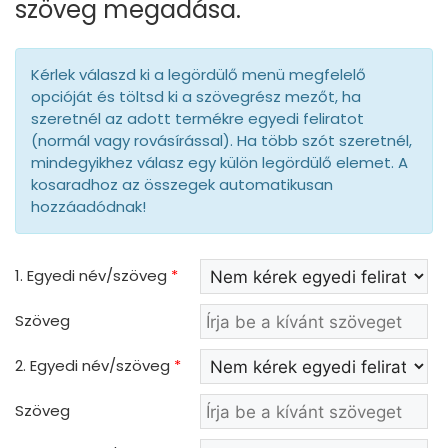
szöveg megadása.
Kérlek válaszd ki a legördülő menü megfelelő
opcióját és töltsd ki a szövegrész mezőt, ha
szeretnél az adott termékre egyedi feliratot
(normál vagy rovásírással). Ha több szót szeretnél,
mindegyikhez válasz egy külön legördülő elemet. A
kosaradhoz az összegek automatikusan
hozzáadódnak!
1. Egyedi név/szöveg
*
Szöveg
2. Egyedi név/szöveg
*
Szöveg