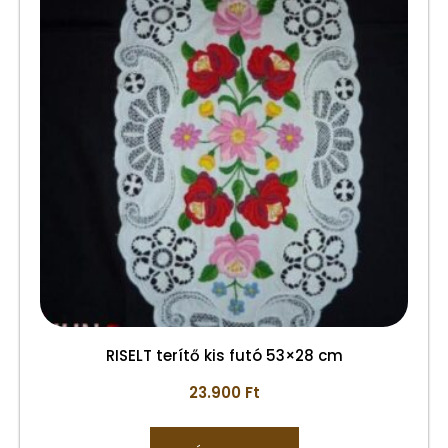
RISELT terítő kis futó 53×28 cm
23.900
Ft