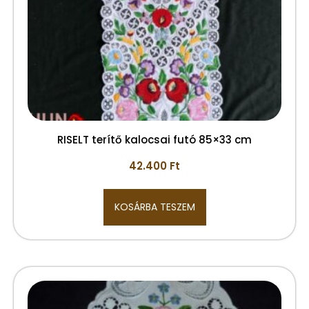
RISELT terítő kalocsai futó 85×33 cm
42.400
Ft
KOSÁRBA TESZEM