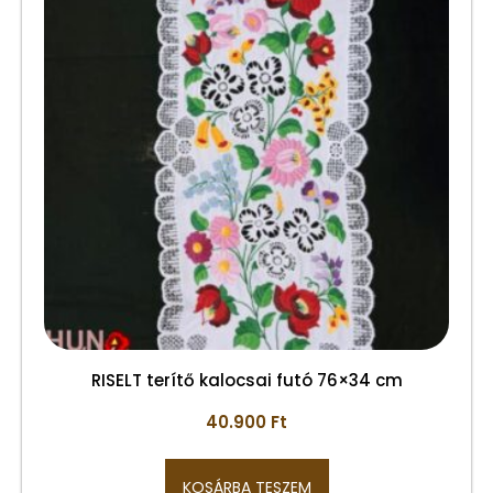
RISELT terítő kalocsai futó 76×34 cm
40.900
Ft
KOSÁRBA TESZEM