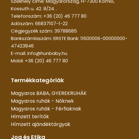
Székhely címe: Magyarország, H-7300 Komló,
Kossuth u. 42. 8/24. .
Telefonszám: +36 (20) 46 777 80
Adószám: 66837107-1-22
Cégjegyzék szám: 39788685
Bankszámlaszám: ERSTE Bank: 11600006-00000000-
47423846
E-mail: info@hunbaby.hu
Mobil: +36 (20) 46 777 80
Termékkategóriák
Magyaros BABA, GYEREKRUHÁK
Magyaros ruhák - Nőknek
Magyaros ruhák - Férfiaknak
Hímzett terítők
Hímzett ajándéktárgyak
Jog és Etika