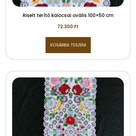
Riselt terítő kalocsai ovális 100×50 cm
72.300
Ft
KOSÁRBA TESZEM