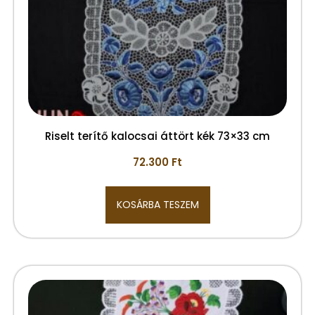
Riselt terítő kalocsai áttört kék 73×33 cm
72.300
Ft
KOSÁRBA TESZEM