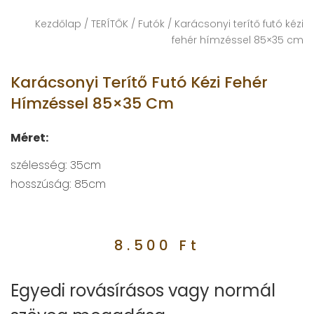
Kezdőlap
/
TERÍTŐK
/
Futók
/ Karácsonyi terítő futó kézi
fehér hímzéssel 85×35 cm
Karácsonyi Terítő Futó Kézi Fehér
Hímzéssel 85×35 Cm
Méret:
szélesség: 35
cm
hosszúság: 85
cm
8.500
Ft
Egyedi rovásírásos vagy normál