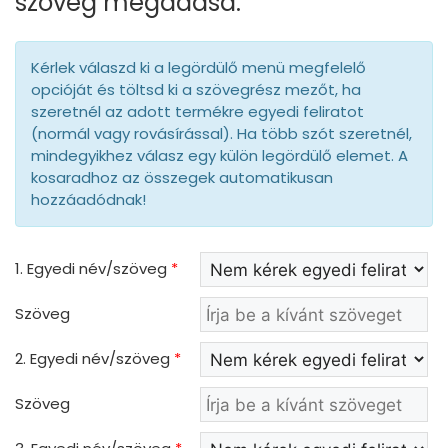
szöveg megadása.
Kérlek válaszd ki a legördülő menü megfelelő
opcióját és töltsd ki a szövegrész mezőt, ha
szeretnél az adott termékre egyedi feliratot
(normál vagy rovásírással). Ha több szót szeretnél,
mindegyikhez válasz egy külön legördülő elemet. A
kosaradhoz az összegek automatikusan
hozzáadódnak!
1. Egyedi név/szöveg
*
Szöveg
2. Egyedi név/szöveg
*
Szöveg