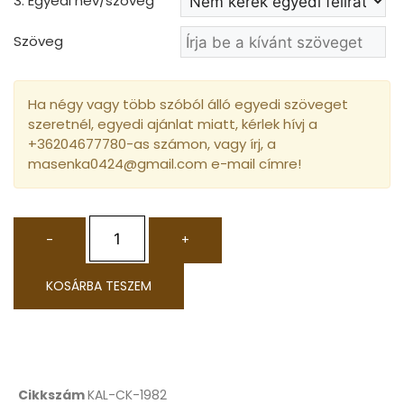
3. Egyedi név/szöveg
*
Szöveg
Ha négy vagy több szóból álló egyedi szöveget
szeretnél, egyedi ajánlat miatt, kérlek hívj a
+36204677780-as számon, vagy írj, a
masenka0424@gmail.com e-mail címre!
-
+
KOSÁRBA TESZEM
Cikkszám
KAL-CK-1982