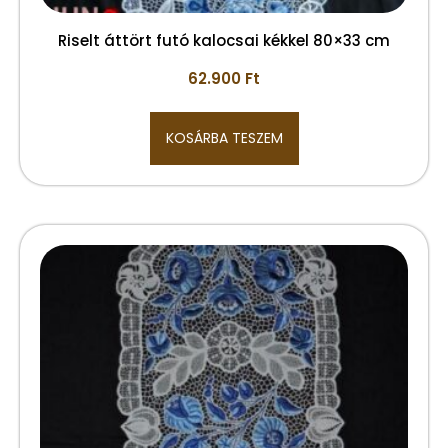
Riselt áttört futó kalocsai kékkel 80×33 cm
62.900
Ft
KOSÁRBA TESZEM