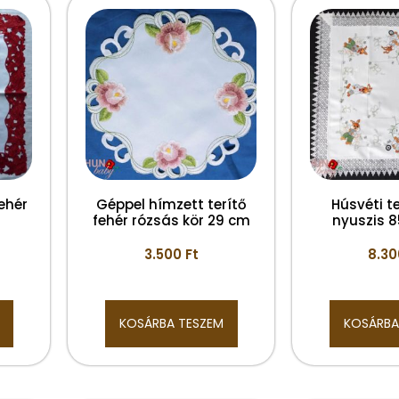
ehér
Géppel hímzett terítő
Húsvéti te
fehér rózsás kör 29 cm
nyuszis 
3.500
Ft
8.3
KOSÁRBA TESZEM
KOSÁRBA