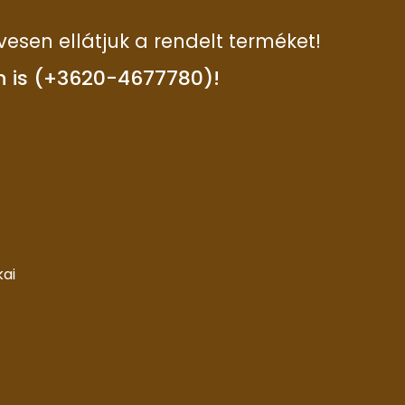
vesen ellátjuk a rendelt terméket!
n is (+3620-4677780)!
kai