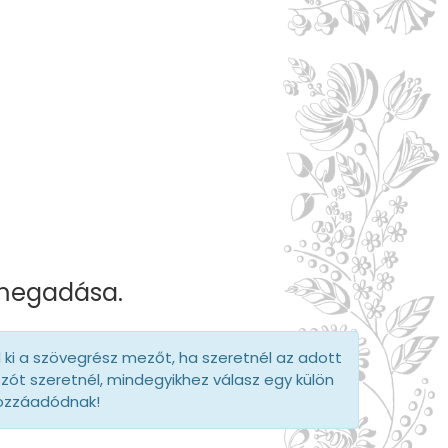
 megadása.
d ki a szövegrész mezőt, ha szeretnél az adott
szót szeretnél, mindegyikhez válasz egy külön
hozzáadódnak!