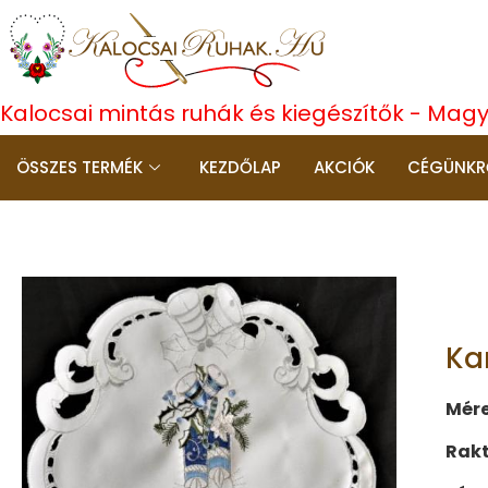
Kalocsai mintás ruhák és kiegészítők - Mag
ÖSSZES TERMÉK
KEZDŐLAP
AKCIÓK
CÉGÜNKR
Ka
Mére
Rak