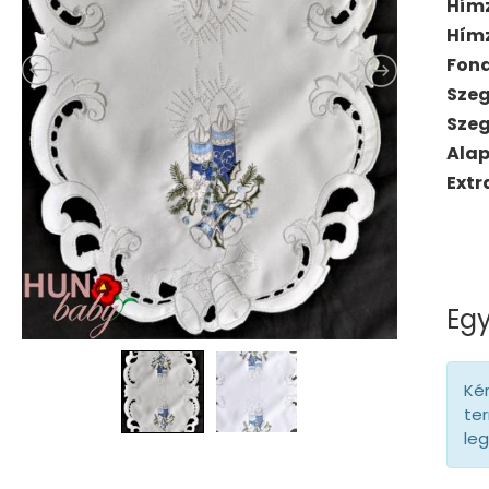
Hím
Hím
Fona
Szeg
Szeg
Ala
Extr
Egy
Kér
ter
le