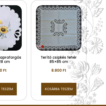
 napraforgós
Terítő csipkés fehér
 28 cm
85×85 cm
00
Ft
8.800
Ft
 TESZEM
KOSÁRBA TESZEM