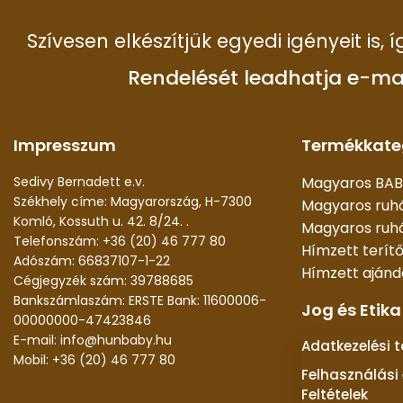
Szívesen elkészítjük egyedi igényeit is,
Rendelését leadhatja e-ma
Impresszum
Termékkate
Sedivy Bernadett e.v.
Magyaros BAB
Székhely címe: Magyarország, H-7300
Magyaros ruh
Komló, Kossuth u. 42. 8/24. .
Magyaros ruhá
Telefonszám: +36 (20) 46 777 80
Hímzett terít
Adószám: 66837107-1-22
Hímzett aján
Cégjegyzék szám: 39788685
Bankszámlaszám: ERSTE Bank: 11600006-
Jog és Etika
00000000-47423846
E-mail: info@hunbaby.hu
Adatkezelési 
Mobil: +36 (20) 46 777 80
Felhasználási 
Feltételek