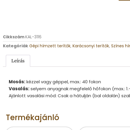
Cikkszám
KAL-3116
Kategóriák
Gépi hímzett terítők
,
Karácsonyi terítők
,
Színes hí
Leírás
Mosás:
kézzel vagy géppel, max.: 40 fokon
Vasalás:
selyem anyagnak megfelelő hőfokon (max.: 1.
Ajánlott vasalási mód: Csak a hátulján (bal oldalán) sza
Termékajánló