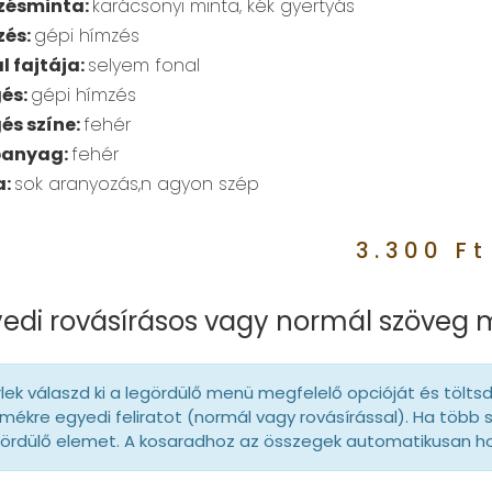
zésminta:
karácsonyi minta, kék gyertyás
zés:
gépi hímzés
l fajtája:
selyem fonal
és:
gépi hímzés
és színe:
fehér
panyag:
fehér
a:
sok aranyozás,n agyon szép
3.300
Ft
edi rovásírásos vagy normál szöveg
lek válaszd ki a legördülő menü megfelelő opcióját és tölts
mékre egyedi feliratot (normál vagy rovásírással). Ha több 
gördülő elemet. A kosaradhoz az összegek automatikusan 