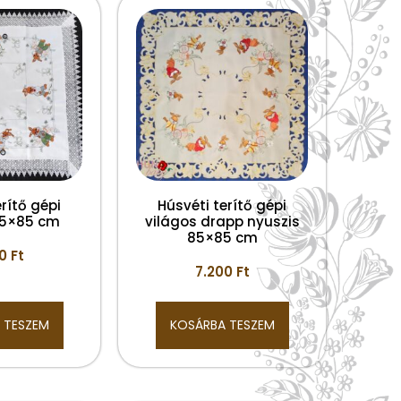
rítő gépi
Húsvéti terítő gépi
85×85 cm
világos drapp nyuszis
85×85 cm
00
Ft
7.200
Ft
 TESZEM
KOSÁRBA TESZEM