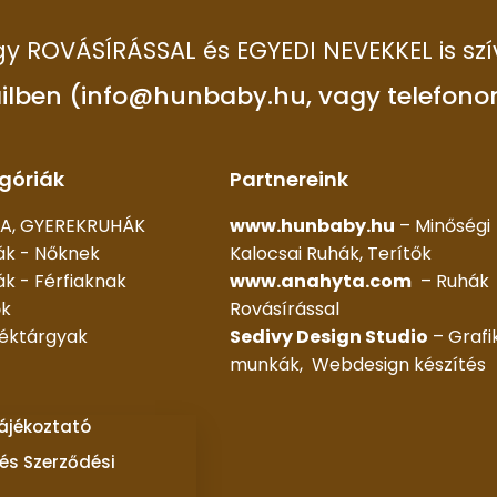
 így ROVÁSÍRÁSSAL és EGYEDI NEVEKKEL is szí
ilben (info@hunbaby.hu, vagy telefono
góriák
Partnereink
A, GYEREKRUHÁK
www.hunbaby.hu
– Minőségi
ák - Nőknek
Kalocsai Ruhák, Terítők
k - Férfiaknak
www.anahyta.com
– Ruhák
ők
Rovásírással
déktárgyak
Sedivy Design Studio
– Grafi
munkák, Webdesign készítés
tájékoztató
és Szerződési