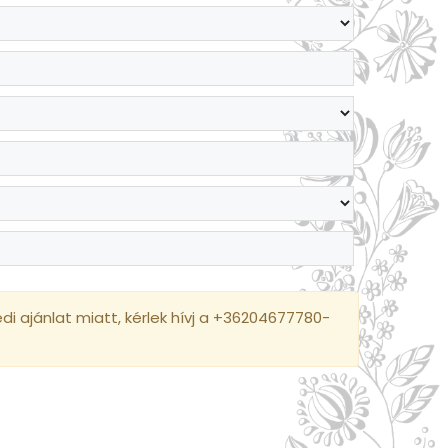
i ajánlat miatt, kérlek hívj a +36204677780-