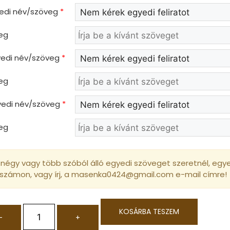
yedi név/szöveg
*
eg
gyedi név/szöveg
*
eg
gyedi név/szöveg
*
eg
négy vagy több szóból álló egyedi szöveget szeretnél, egyed
 számon, vagy írj, a masenka0424@gmail.com e-mail címre!
KOSÁRBA TESZEM
-
+