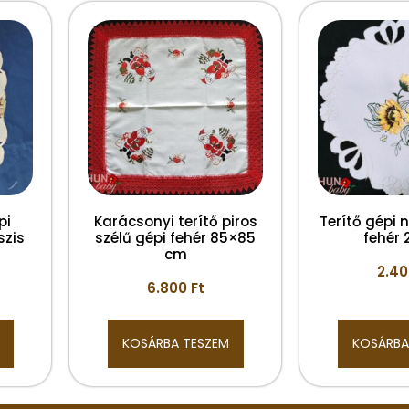
pi
Karácsonyi terítő piros
Terítő gépi
szis
szélű gépi fehér 85×85
fehér
cm
2.4
6.800
Ft
KOSÁRBA TESZEM
KOSÁRBA