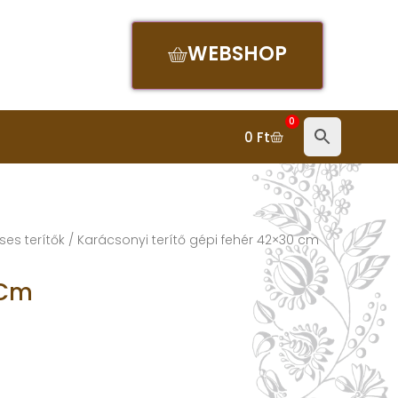
WEBSHOP
0
0
Ft
es terítők
/ Karácsonyi terítő gépi fehér 42×30 cm
 Cm