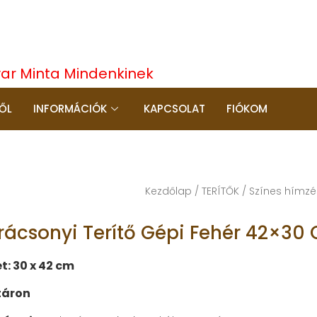
yar Minta Mindenkinek
ŐL
INFORMÁCIÓK
KAPCSOLAT
FIÓKOM
Kezdőlap
/
TERÍTŐK
/
Színes hímzés
rácsonyi Terítő Gépi Fehér 42×30
t: 30 x 42 cm
táron