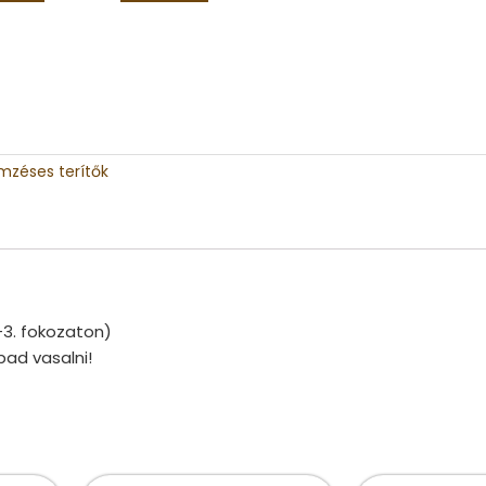
mzéses terítők
-3. fokozaton)
bad vasalni!