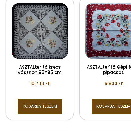
ASZTALterítő krecs
ASZTALterítő Gépi f
vásznon 85×85 cm
pipacsos
10.700
Ft
6.800
Ft
KOSÁRBA TESZEM
KOSÁRBA TESZEM