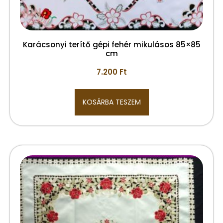
Karácsonyi terítő gépi fehér mikulásos 85×85
cm
7.200
Ft
KOSÁRBA TESZEM