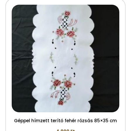
Géppel hímzett terítő fehér rózsás 85×35 cm