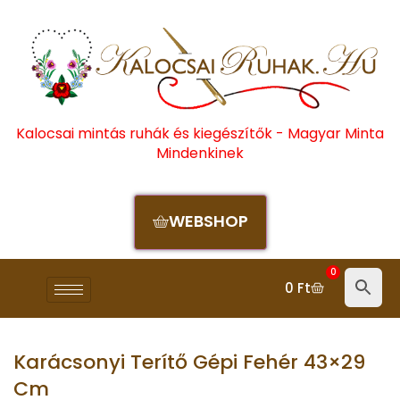
Kalocsai mintás ruhák és kiegészítők - Magyar Minta
Mindenkinek
WEBSHOP
0
0
Ft
Karácsonyi Terítő Gépi Fehér 43×29
Cm