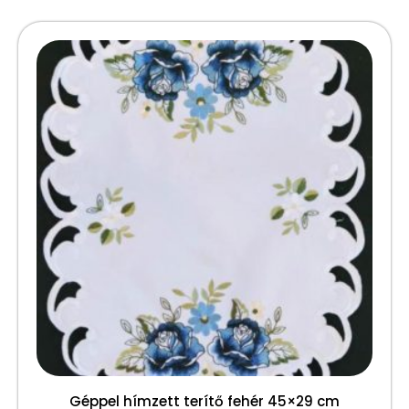
Géppel hímzett terítő fehér 45×29 cm