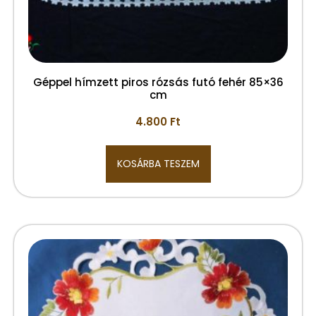
Géppel hímzett piros rózsás futó fehér 85×36
cm
4.800
Ft
KOSÁRBA TESZEM