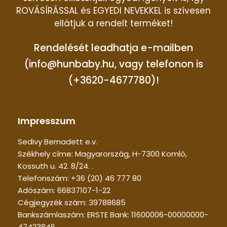
ROVÁSÍRÁSSAL és EGYEDI NEVEKKEL is szívesen
ellátjuk a rendelt terméket!
Rendelését leadhatja e-mailben
(info@hunbaby.hu, vagy telefonon is
(+3620-4677780)!
Impresszum
Sedivy Bernadett e.v.
Székhely címe: Magyarország, H-7300 Komló,
Kossuth u. 42. 8/24. .
Telefonszám: +36 (20) 46 777 80
Adószám: 66837107-1-22
Cégjegyzék szám: 39788685
Bankszámlaszám: ERSTE Bank: 11600006-00000000-
47423846