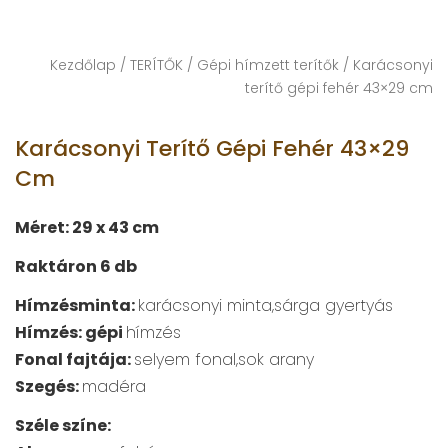
Kezdőlap
/
TERÍTŐK
/
Gépi hímzett terítők
/ Karácsonyi
terítő gépi fehér 43×29 cm
Karácsonyi Terítő Gépi Fehér 43×29
Cm
Méret: 29 x 43 cm
Raktáron 6 db
Hímzésminta:
karácsonyi minta,sárga gyertyás
Hímzés: gépi
hímzés
Fonal fajtája:
selyem fonal,sok arany
Szegés:
madéra
Széle színe: