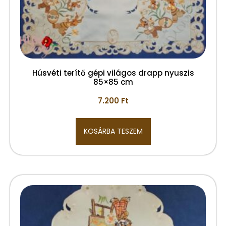
Húsvéti terítő gépi világos drapp nyuszis
85×85 cm
7.200
Ft
KOSÁRBA TESZEM