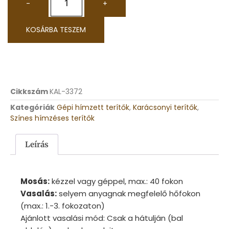
-
+
KOSÁRBA TESZEM
Cikkszám
KAL-3372
Kategóriák
Gépi hímzett terítők
,
Karácsonyi terítők
,
Színes hímzéses terítők
Leírás
Mosás:
kézzel vagy géppel, max.: 40 fokon
Vasalás:
selyem anyagnak megfelelő hőfokon
(max.: 1.-3. fokozaton)
Ajánlott vasalási mód: Csak a hátulján (bal