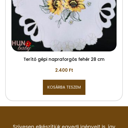
Terítő gépi napraforgós fehér 28 cm
2.400
Ft
KOSÁRBA TESZEM
Szívesen elkészítjük egyedi igényeit is, így