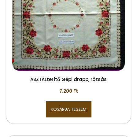
ASZTALterítő Gépi drapp, rózsás
7.200
Ft
KOSÁRBA TESZEM