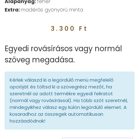
Alapanyag:
fehér
Extra:
madérás gyönyörű minta
3.300
Ft
Egyedi rovásírásos vagy normál
szöveg megadása.
Kérlek válaszd ki a legördülő menü megfelelő
opcióját és töltsd ki a szövegrész mezőt, ha
szeretnél az adott termékre egyedi feliratot
(normál vagy rovásírással). Ha több szót szeretnél,
mindegyikhez válasz egy külön legördülő elemet. A
kosaradhoz az összegek automatikusan
hozzáadódnak!