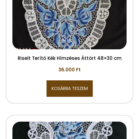
Riselt Terítő Kék Hímzéses Áttört 48×30 cm
36.000
Ft
KOSÁRBA TESZEM