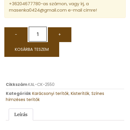
+36204677780-as számon, vagy írj, a
masenka0424@gmail.com e-mail címre!
-
+
KOSÁRBA TESZEM
Cikkszám
KAL-CK-2550
Kategóriák
Karácsonyi terítők
,
Kisterítők
,
Színes
hímzéses terítők
Leírás