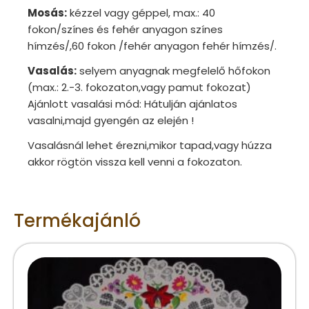
Mosás:
kézzel vagy géppel, max.: 40
fokon/színes és fehér anyagon színes
hímzés/,60 fokon /fehér anyagon fehér hímzés/.
Vasalás:
selyem anyagnak megfelelő hőfokon
(max.: 2.-3. fokozaton,vagy pamut fokozat)
Ajánlott vasalási mód: Hátulján ajánlatos
vasalni,majd gyengén az elején !
Vasalásnál lehet érezni,mikor tapad,vagy húzza
akkor rögtön vissza kell venni a fokozaton.
Termékajánló