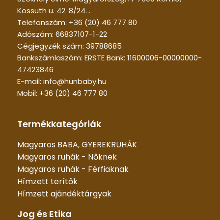
Kossuth u. 42. 8/24. .
Telefonszám: +36 (20) 46 777 80
Adószám: 66837107-1-22
Cégjegyzék szám: 39788685
Bankszámlaszám: ERSTE Bank: 11600006-00000000-
47423846
E-mail: info@hunbaby.hu
Mobil: +36 (20) 46 777 80
Termékkategóriák
Magyaros BABA, GYEREKRUHÁK
Magyaros ruhák - Nőknek
Magyaros ruhák - Férfiaknak
Hímzett terítők
Hímzett ajándéktárgyak
Jog és Etika