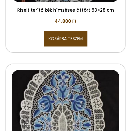
Riselt terítő kék hímzéses áttört 53×28 cm
44.800
Ft
KOSÁRBA TESZEM