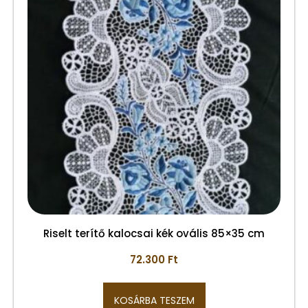
Riselt terítő kalocsai kék ovális 85×35 cm
72.300
Ft
KOSÁRBA TESZEM