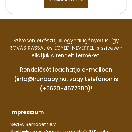
Szívesen elkészítjük egyedi igényeit is, így
ROVÁSÍRÁSSAL és EGYEDI NEVEKKEL is szívesen
ellátjuk a rendelt terméket!
Rendelését leadhatja e-mailben
(info@hunbaby.hu, vagy telefonon is
(+3620-4677780)!
Impresszum
Sedivy Bernadett e.v.
Székhely címe: Magyarország, H-7300 Komló,