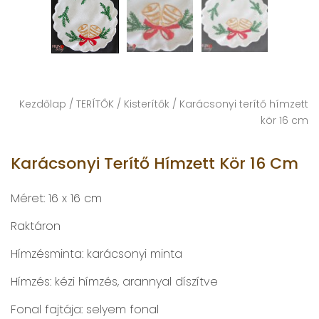
Kezdőlap
/
TERÍTŐK
/
Kisterítők
/ Karácsonyi terítő hímzett
kör 16 cm
Karácsonyi Terítő Hímzett Kör 16 Cm
Méret: 16 x 16 cm
Raktáron
Hímzésminta: karácsonyi minta
Hímzés: kézi hímzés, arannyal díszítve
Fonal fajtája: selyem fonal