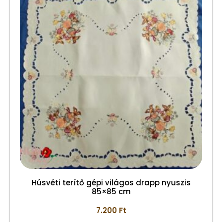
Húsvéti terítő gépi világos drapp nyuszis
85×85 cm
7.200
Ft