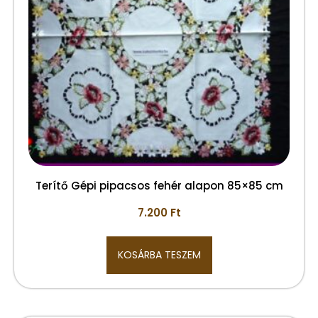
Terítő Gépi pipacsos fehér alapon 85×85 cm
7.200
Ft
KOSÁRBA TESZEM