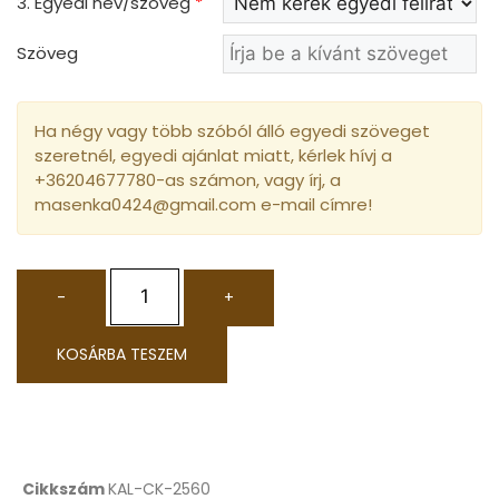
3. Egyedi név/szöveg
*
Szöveg
Ha négy vagy több szóból álló egyedi szöveget
szeretnél, egyedi ajánlat miatt, kérlek hívj a
+36204677780-as számon, vagy írj, a
masenka0424@gmail.com e-mail címre!
-
+
KOSÁRBA TESZEM
Cikkszám
KAL-CK-2560