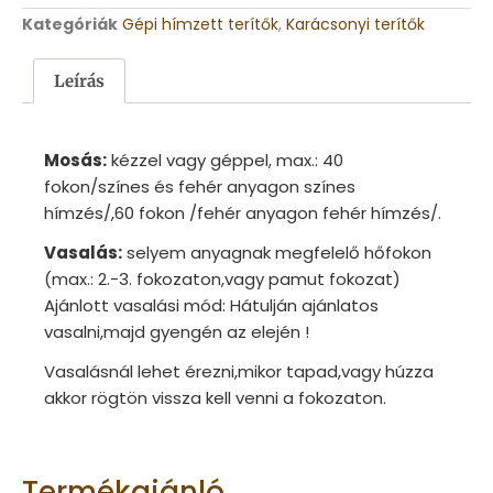
Kategóriák
Gépi hímzett terítők
,
Karácsonyi terítők
Leírás
Mosás:
kézzel vagy géppel, max.: 40
fokon/színes és fehér anyagon színes
hímzés/,60 fokon /fehér anyagon fehér hímzés/.
Vasalás:
selyem anyagnak megfelelő hőfokon
(max.: 2.-3. fokozaton,vagy pamut fokozat)
Ajánlott vasalási mód: Hátulján ajánlatos
vasalni,majd gyengén az elején !
Vasalásnál lehet érezni,mikor tapad,vagy húzza
akkor rögtön vissza kell venni a fokozaton.
Termékajánló