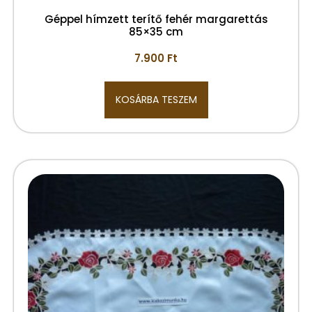
Géppel hímzett terítő fehér margarettás
85×35 cm
7.900
Ft
KOSÁRBA TESZEM