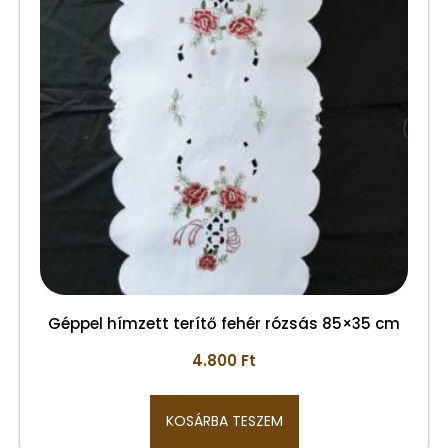
Géppel hímzett terítő fehér rózsás 85×35 cm
4.800
Ft
KOSÁRBA TESZEM