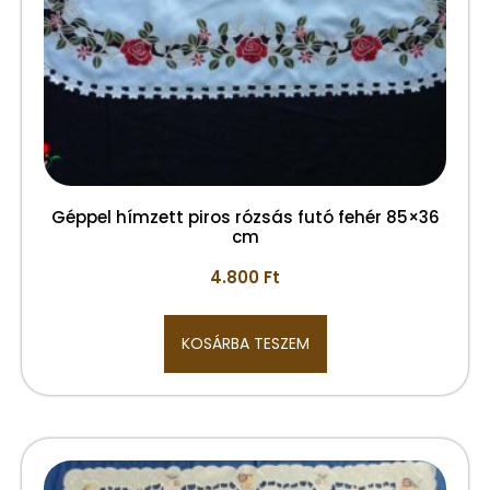
Géppel hímzett piros rózsás futó fehér 85×36
cm
4.800
Ft
KOSÁRBA TESZEM