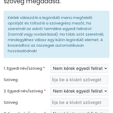
szöveg megadása.
Kérlek válaszd ki a legördülő menü megfelelő
opcióját és töltsd ki a szövegrész mezőt, ha
szeretnél az adott termékre egyedi feliratot
(normál vagy rovásírással). Ha több szót szeretnél,
mindegyikhez válasz egy külön legördülő elemet. A
kosaradhoz az összegek automatikusan
hozzáadódnak!
1. Egyedi név/szöveg
*
Szöveg
2. Egyedi név/szöveg
*
Szöveg