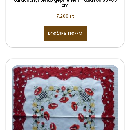
Karácsonyi terítő gépi fehér mikulásos 85×85
cm
7.200
Ft
KOSÁRBA TESZEM