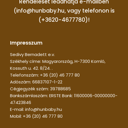
Rendelését leadhatja e-mailben
(info@hunbaby.hu, vagy telefonon is
(+3620-4677780)!
Impresszum
Sedivy Bernadett e.v.
Székhely címe: Magyarország, H-7300 Komló,
Kossuth u. 42. 8/24. .
Telefonszám: +36 (20) 46 777 80
Adószám: 66837107-1-22
Cégjegyzék szám: 39788685
Bankszámlaszám: ERSTE Bank: 11600006-00000000-
47423846
E-mail: info@hunbaby.hu
Mobil: +36 (20) 46 777 80