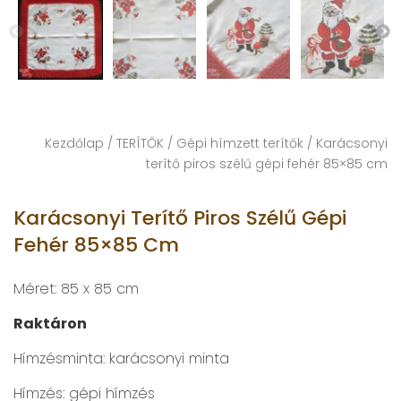
Kezdőlap
/
TERÍTŐK
/
Gépi hímzett terítők
/ Karácsonyi
terítő piros szélű gépi fehér 85×85 cm
Karácsonyi Terítő Piros Szélű Gépi
Fehér 85×85 Cm
Méret: 85 x 85 cm
Raktáron
Hímzésminta: karácsonyi minta
Hímzés: gépi hímzés