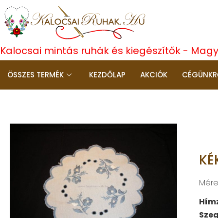
Kalocsai mintás ruhák és kiegészítők - Mag
ÖSSZES TERMÉK
KEZDŐLAP
AKCIÓK
CÉGÜNKR
KÉ
Méret
Hím
Szeg