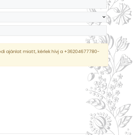
i ajánlat miatt, kérlek hívj a +36204677780-