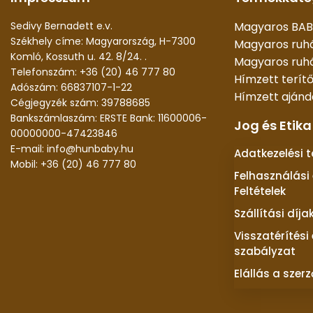
Sedivy Bernadett e.v.
Magyaros BAB
Székhely címe: Magyarország, H-7300
Magyaros ruh
Komló, Kossuth u. 42. 8/24. .
Magyaros ruhá
Telefonszám: +36 (20) 46 777 80
Hímzett terít
Adószám: 66837107-1-22
Hímzett aján
Cégjegyzék szám: 39788685
Bankszámlaszám: ERSTE Bank: 11600006-
Jog és Etika
00000000-47423846
E-mail: info@hunbaby.hu
Adatkezelési 
Mobil: +36 (20) 46 777 80
Felhasználási 
Feltételek
Szállítási díja
Visszatérítési
szabályzat
Elállás a szer