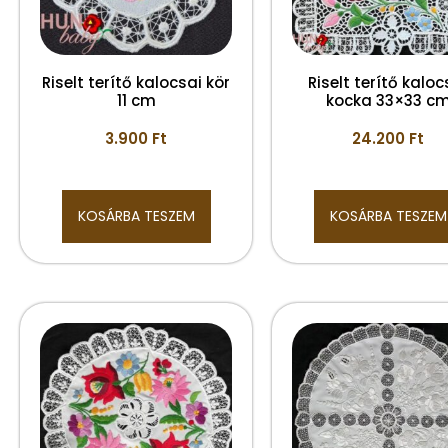
Riselt terítő kalocsai kör
Riselt terítő kaloc
11 cm
kocka 33×33 c
3.900
Ft
24.200
Ft
KOSÁRBA TESZEM
KOSÁRBA TESZEM