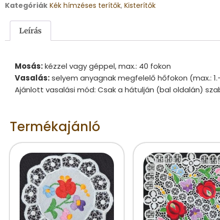
Kategóriák
Kék hímzéses terítők
,
Kisterítők
Leírás
Mosás:
kézzel vagy géppel, max.: 40 fokon
Vasalás:
selyem anyagnak megfelelő hőfokon (max.: 1.
Ajánlott vasalási mód: Csak a hátulján (bal oldalán) sza
Termékajánló