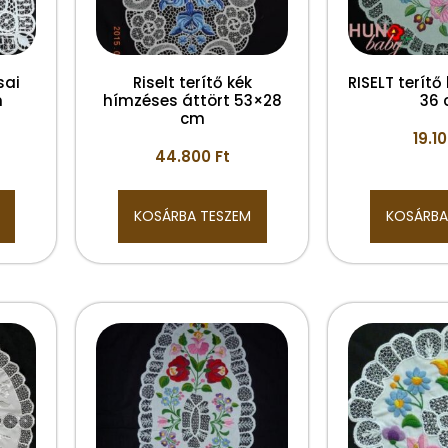
sai
Riselt terítő kék
RISELT terítő
m
hímzéses áttört 53×28
36
cm
19.1
44.800
Ft
KOSÁRBA TESZEM
KOSÁRBA