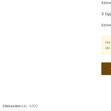
Szöv
3. E
Szöv
Ha 
as
Cikkszám
KAL-4302