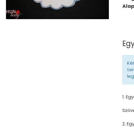
Ala
Egy
Kér
ter
le
1. Eg
Szöv
2. E