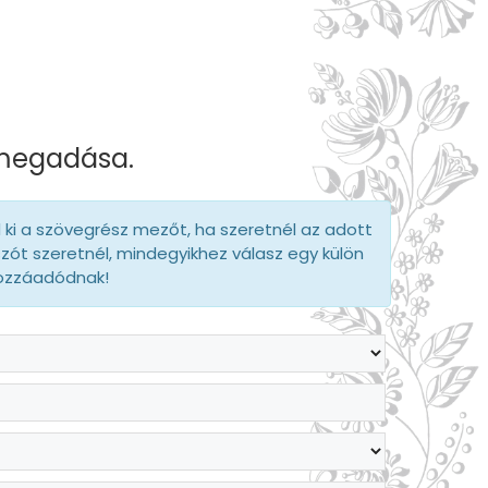
 megadása.
d ki a szövegrész mezőt, ha szeretnél az adott
szót szeretnél, mindegyikhez válasz egy külön
hozzáadódnak!