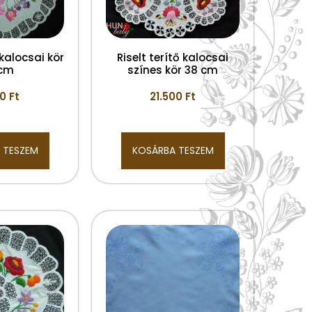
 kalocsai kör
Riselt terítő kalocsai
 cm
színes kör 38 cm
00
Ft
21.500
Ft
 TESZEM
KOSÁRBA TESZEM