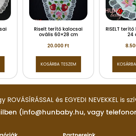
sai
Riselt terítő kalocsai
RISELT terítő
m
ovális 60×28 cm
24
20.000
Ft
8.5
KOSÁRBA TESZEM
KOSÁRBA
 így ROVÁSÍRÁSSAL és EGYEDI NEVEKKEL is szí
ilben (info@hunbaby.hu, vagy telefono
góriák
Partnereink