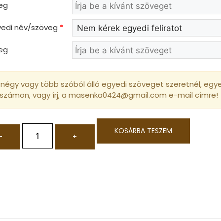
eg
gyedi név/szöveg
*
eg
négy vagy több szóból álló egyedi szöveget szeretnél, egyed
 számon, vagy írj, a masenka0424@gmail.com e-mail címre!
KOSÁRBA TESZEM
-
+