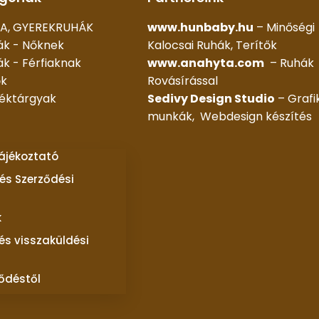
A, GYEREKRUHÁK
www.hunbaby.hu
– Minőségi
ák - Nőknek
Kalocsai Ruhák, Terítők
k - Férfiaknak
www.anahyta.com
– Ruhák
ők
Rovásírással
déktárgyak
Sedivy Design Studio
– Grafi
munkák, Webdesign készítés
tájékoztató
és Szerződési
k
 és visszaküldési
ződéstől