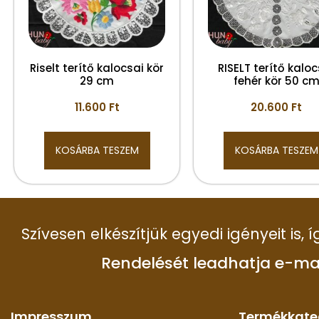
Riselt terítő kalocsai kör
RISELT terítő kaloc
29 cm
fehér kör 50 c
11.600
Ft
20.600
Ft
KOSÁRBA TESZEM
KOSÁRBA TESZEM
Szívesen elkészítjük egyedi igényeit is,
Rendelését leadhatja e-ma
Impresszum
Termékkate