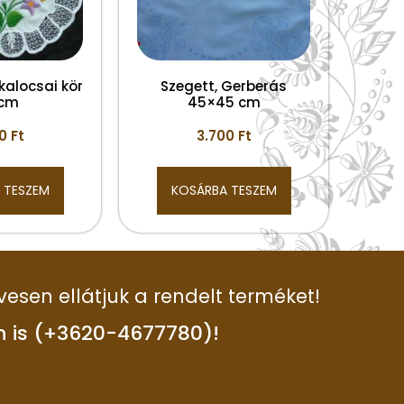
 kalocsai kör
Szegett, Gerberás
 cm
45×45 cm
00
Ft
3.700
Ft
 TESZEM
KOSÁRBA TESZEM
vesen ellátjuk a rendelt terméket!
n is (+3620-4677780)!