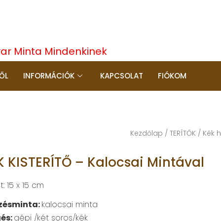
yar Minta Mindenkinek
ŐL
INFORMÁCIÓK
KAPCSOLAT
FIÓKOM
Kezdőlap
/
TERÍTŐK
/
Kék h
K KISTERÍTŐ – Kalocsai Mintával
: 15 x 15 cm
zésminta:
kalocsai minta
és:
gépi /két soros/kék