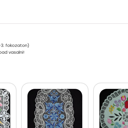
-3. fokozaton)
bad vasalni!