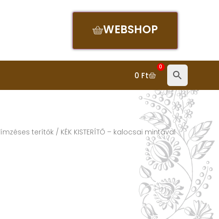
WEBSHOP
0
0
Ft
ímzéses terítők
/ KÉK KISTERÍTŐ – kalocsai mintával