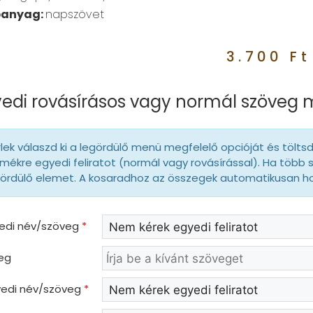
panyag:
napszövet
3.700
Ft
edi rovásírásos vagy normál szöveg
lek válaszd ki a legördülő menü megfelelő opcióját és tölts
mékre egyedi feliratot (normál vagy rovásírással). Ha több 
gördülő elemet. A kosaradhoz az összegek automatikusan 
yedi név/szöveg
*
eg
gyedi név/szöveg
*