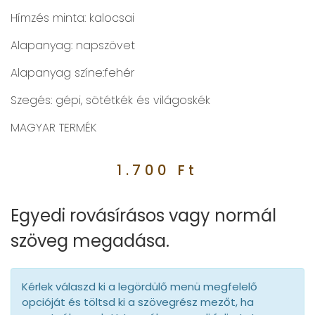
Hímzés minta: kalocsai
Alapanyag: napszövet
Alapanyag színe:fehér
Szegés: gépi, sötétkék és világoskék
MAGYAR TERMÉK
1.700
Ft
Egyedi rovásírásos vagy normál
szöveg megadása.
Kérlek válaszd ki a legördülő menü megfelelő
opcióját és töltsd ki a szövegrész mezőt, ha