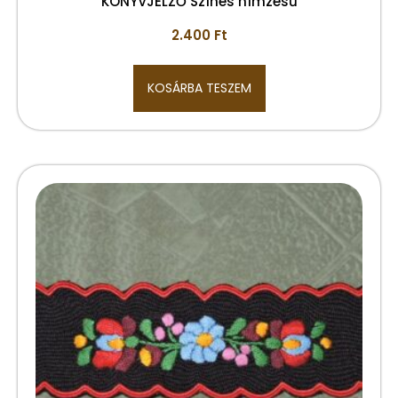
KÖNYVJELZŐ Színes hímzésű
2.400
Ft
KOSÁRBA TESZEM