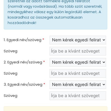
szeretnél az adott termékre egyedi feliratot
(normál vagy rovásírással). Ha több szót szeretnél,
mindegyikhez válasz egy külön legördülő elemet. A
kosaradhoz az összegek automatikusan
hozzáadódnak!
1. Egyedi név/szöveg
*
Szöveg
2. Egyedi név/szöveg
*
Szöveg
3. Egyedi név/szöveg
*
Szöveg