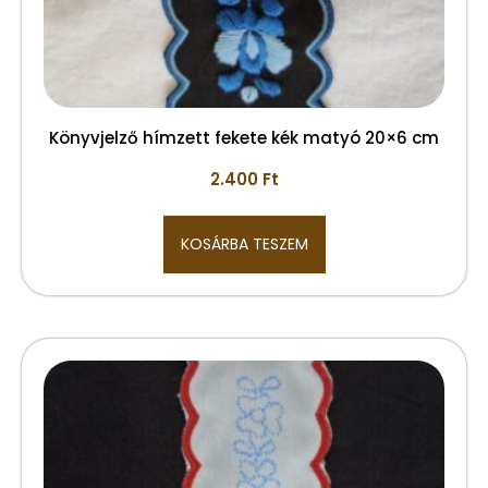
Könyvjelző hímzett fekete kék matyó 20×6 cm
2.400
Ft
KOSÁRBA TESZEM