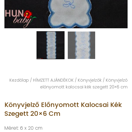
Kezdőlap
/
HÍMZETT AJÁNDÉKOK
/
Könyvjelzők
/ Könyvjelző
előnyomott kalocsai kék szegett 20×6 cm
Könyvjelző Előnyomott Kalocsai Kék
Szegett 20×6 Cm
Méret: 6 x 20 cm