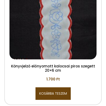
Könyvjelző előnyomott kalocsai piros szegett
20×6 cm
1.700
Ft
KOSÁRBA TESZEM