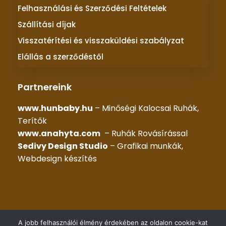
Felhasználási és Szerződési Feltételek
Szállítási díjak
Visszatérítési és visszaküldési szabályzat
Elállás a szerződéstől
Partnereink
www.hunbaby.hu
– Minőségi Kalocsai Ruhák,
Terítők
www.anahyta.com
– Ruhák Rovásírással
Sedivy Design Studio
– Grafikai munkák,
Webdesign készítés
© 2025 –
KALOCSAI RUHÁK
– Minden jog fenntartva |
A jobb felhasználói élmény érdekében az oldalon cookie-kat