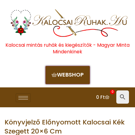
Kalocsai mintás ruhák és kiegészítők - Magyar Minta
Mindenkinek
WEBSHOP
0
0
Ft
Könyvjelző Előnyomott Kalocsai Kék
Szegett 20×6 Cm