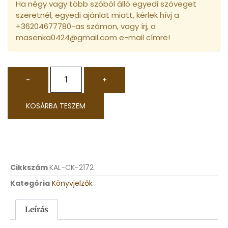
Ha négy vagy több szóból álló egyedi szöveget
szeretnél, egyedi ajánlat miatt, kérlek hívj a
+36204677780-as számon, vagy írj, a
masenka0424@gmail.com e-mail címre!
-
+
KOSÁRBA TESZEM
Cikkszám
KAL-CK-2172
Kategória
Könyvjelzők
Leírás