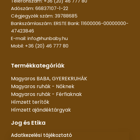
Telefonszám: +36 (20) 46 777 80
Adószám: 66837107-1-22
Cégjegyzék szám: 39788685
Bankszámlaszám: ERSTE Bank: 11600006-00000000-
47423846
E-mail: info@hunbaby.hu
Mobil: +36 (20) 46 777 80
Termékkategóriák
Magyaros BABA, GYEREKRUHÁK
Magyaros ruhák - Nőknek
Magyaros ruhák - Férfiaknak
Hímzett terítők
Hímzett ajándéktárgyak
Jog és Etika
Adatkezelési tájékoztató