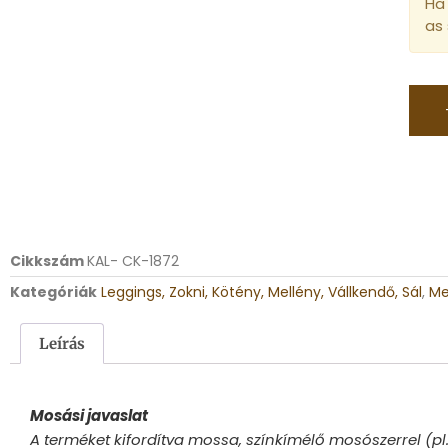
Ha 
as
Cikkszám
KAL- CK-1872
Kategóriák
Leggings, Zokni, Kötény, Mellény, Vállkendő, Sál
,
Me
Leírás
Mosási javaslat
A terméket kifordítva mossa, színkímélő mosószerrel (