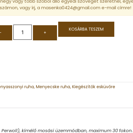
négy vagy több szóból álló egyedi szöveget szeretnél, egyed
 számon, vagy írj, a masenka0424@gmail.com e-mail címre!
KOSÁRBA TESZEM
-
+
nyasszonyi ruha, Menyecske ruha, Kiegészítők esküvőre
pl. Perwoll), kímélő mosási üzemmódban, maximum 30 fokon. 