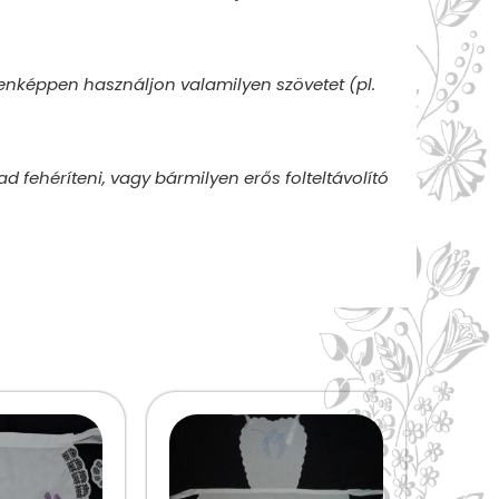
enképpen használjon valamilyen szövetet (pl.
ad fehéríteni, vagy bármilyen erős folteltávolító