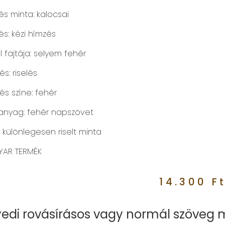
és minta: kalocsai
és: kézi hímzés
 fajtája: selyem fehér
s: riselés
és színe: fehér
anyag: fehér napszövet
: különlegesen riselt minta
AR TERMÉK
14.300
F
edi rovásírásos vagy normál szöveg