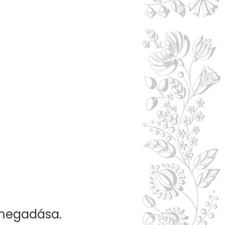
t
 megadása.