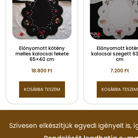
Előnyomott kötény
Előnyomott köté
melles kalocsai fekete
kalocsai szegett 6
65×40 cm
cm
18.800
Ft
7.200
Ft
KOSÁRBA TESZEM
KOSÁRBA TESZEM
Szívesen elkészítjük egyedi igényeit is,