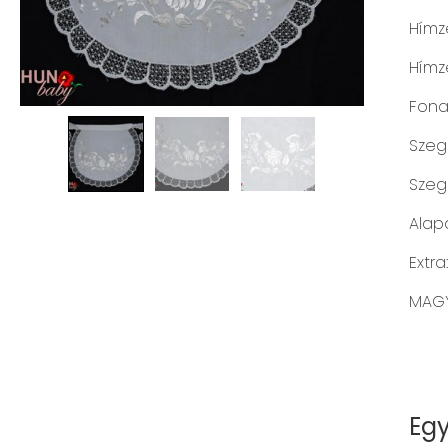
Hímz
Hímz
Fonal
Szegé
Szeg
Alap
Extra
MAGY
Egy