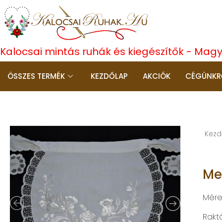
Kalocsai mintás ruhák és kiegészítők - Mag
ÖSSZES TERMÉK
KEZDŐLAP
AKCIÓK
CÉGÜNKR
Kezd
Me
Mére
Rakt