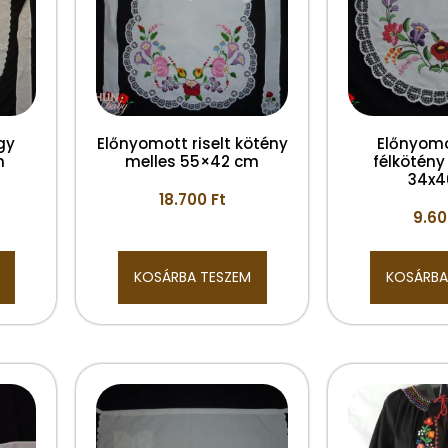
gy
Előnyomott riselt kötény
Előnyomot
m
melles 55×42 cm
félkötény
34x
18.700
Ft
9.6
KOSÁRBA TESZEM
KOSÁRBA