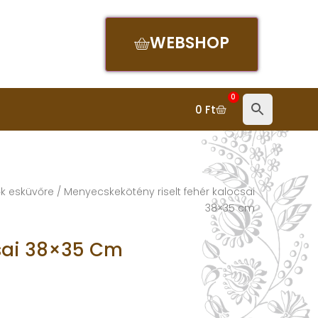
WEBSHOP
0
0
Ft
ők esküvőre
/ Menyecskekötény riselt fehér kalocsai
38×35 cm
csai 38×35 Cm