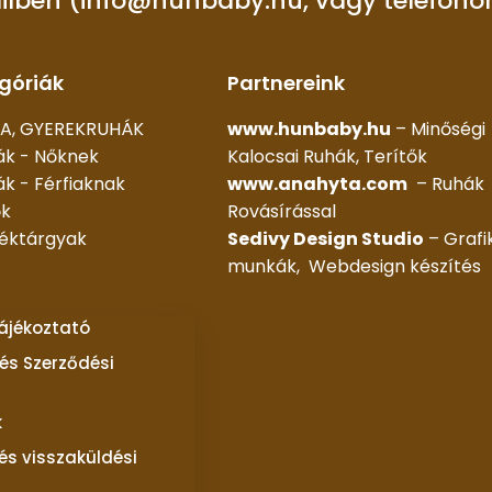
ilben (info@hunbaby.hu, vagy telefono
góriák
Partnereink
A, GYEREKRUHÁK
www.hunbaby.hu
– Minőségi
ák - Nőknek
Kalocsai Ruhák, Terítők
k - Férfiaknak
www.anahyta.com
– Ruhák
ők
Rovásírással
déktárgyak
Sedivy Design Studio
– Grafi
munkák, Webdesign készítés
tájékoztató
és Szerződési
k
 és visszaküldési