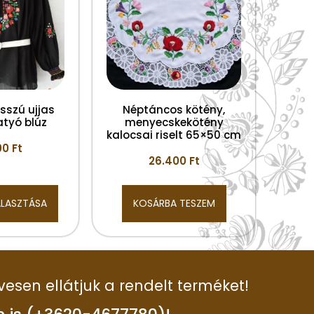
sszú ujjas
Néptáncos kötény,
atyó blúz
menyecskekötény
kalocsai riselt 65×50 cm
00
Ft
26.400
Ft
ÁLASZTÁSA
KOSÁRBA TESZEM
vesen ellátjuk a rendelt terméket!