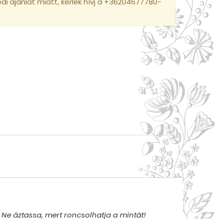
i ajánlat miatt, kérlek hívj a +36204677780-
Ne áztassa, mert roncsolhatja a mintát!