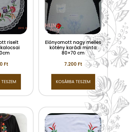
t riselt
Előnyomott nagy melles
 kalocsai
kötény karádi minta
40cm
80×70 cm
00
Ft
7.200
Ft
 TESZEM
KOSÁRBA TESZEM