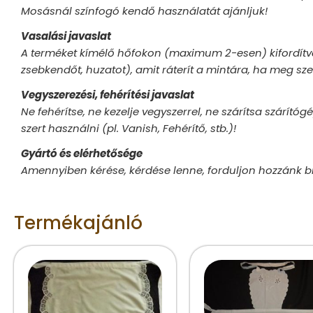
Mosásnál színfogó kendő használatát ajánljuk!
Vasalási javaslat
A terméket kímélő hőfokon (maximum 2-esen) kifordítva
zsebkendőt, huzatot), amit ráterít a mintára, ha meg sze
Vegyszerezési, fehérítési javaslat
Ne fehérítse, ne kezelje vegyszerrel, ne szárítsa szárító
szert használni (pl. Vanish, Fehérítő, stb.)!
Gyártó és elérhetősége
Amennyiben kérése, kérdése lenne, forduljon hozzánk 
Termékajánló