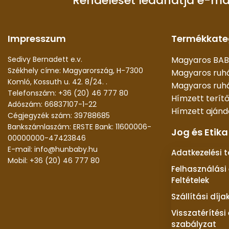
Rendelését leadhatja e-ma
Impresszum
Termékkate
Sedivy Bernadett e.v.
Magyaros BAB
Székhely címe: Magyarország, H-7300
Magyaros ruh
Komló, Kossuth u. 42. 8/24. .
Magyaros ruhá
Telefonszám: +36 (20) 46 777 80
Hímzett terít
Adószám: 66837107-1-22
Hímzett aján
Cégjegyzék szám: 39788685
Bankszámlaszám: ERSTE Bank: 11600006-
Jog és Etika
00000000-47423846
E-mail: info@hunbaby.hu
Adatkezelési 
Mobil: +36 (20) 46 777 80
Felhasználási 
Feltételek
Szállítási díja
Visszatérítési
szabályzat