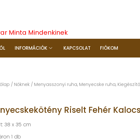
yar Minta Mindenkinek
ŐL
INFORMÁCIÓK
KAPCSOLAT
FIÓKOM
őlap
/
Nőknek
/
Menyasszonyi ruha, Menyecske ruha, Kiegészít
nyecskekötény Riselt Fehér Kalo
t: 38 x 35 cm
áron 1 db