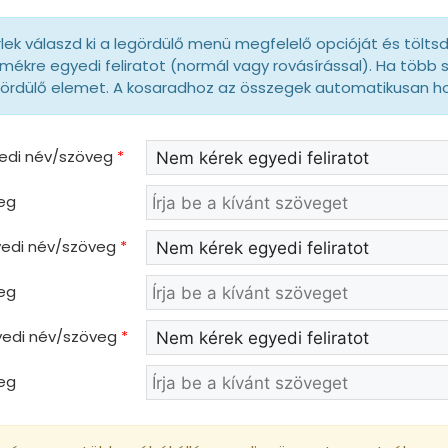
lek válaszd ki a legördülő menü megfelelő opcióját és tölts
mékre egyedi feliratot (normál vagy rovásírással). Ha több 
gördülő elemet. A kosaradhoz az összegek automatikusan 
yedi név/szöveg
*
eg
gyedi név/szöveg
*
eg
gyedi név/szöveg
*
eg