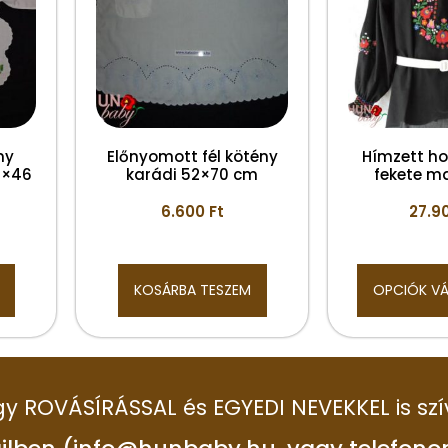
ny
Előnyomott fél kötény
Hímzett ho
3×46
karádi 52×70 cm
fekete m
6.600
Ft
27.9
KOSÁRBA TESZEM
OPCIÓK V
 így ROVÁSÍRÁSSAL és EGYEDI NEVEKKEL is szí