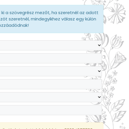
d ki a szövegrész mezőt, ha szeretnél az adott
szót szeretnél, mindegyikhez válasz egy külön
hozzáadódnak!