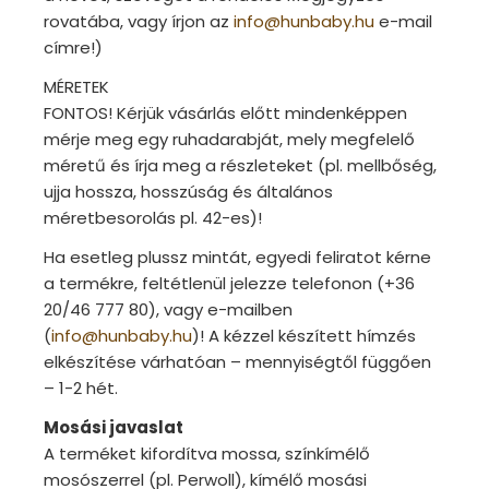
rovatába, vagy írjon az
info@hunbaby.hu
e-mail
címre!)
MÉRETEK
FONTOS! Kérjük vásárlás előtt mindenképpen
mérje meg egy ruhadarabját, mely megfelelő
méretű és írja meg a részleteket (pl. mellbőség,
ujja hossza, hosszúság és általános
méretbesorolás pl. 42-es)!
Ha esetleg plussz mintát, egyedi feliratot kérne
a termékre, feltétlenül jelezze telefonon (+36
20/46 777 80), vagy e-mailben
(
info@hunbaby.hu
)! A kézzel készített hímzés
elkészítése várhatóan – mennyiségtől függően
– 1-2 hét.
Mosási javaslat
A terméket kifordítva mossa, színkímélő
mosószerrel (pl. Perwoll), kímélő mosási