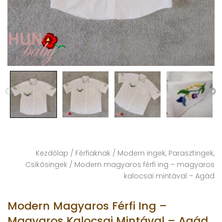
Kezdőlap
/
Férfiaknak
/
Modern ingek, Parasztingek,
Csikósingek
/ Modern magyaros férfi ing – magyaros
kalocsai mintával – Agád
Modern Magyaros Férfi Ing –
Magyaros Kalocsai Mintával – Agád