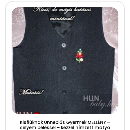
Kisfiúknak Ünneplős Gyermek MELLÉNY –
selyem béléssel – kézzel hímzett matyó