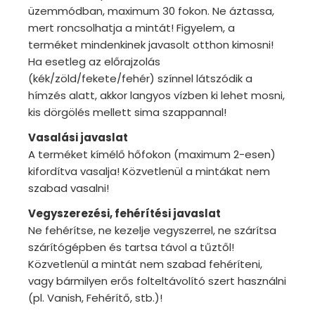
üzemmódban, maximum 30 fokon. Ne áztassa,
mert roncsolhatja a mintát! Figyelem, a
terméket mindenkinek javasolt otthon kimosni!
Ha esetleg az előrajzolás
(kék/zöld/fekete/fehér) színnel látszódik a
hímzés alatt, akkor langyos vízben ki lehet mosni,
kis dörgölés mellett sima szappannal!
Vasalási javaslat
A terméket kímélő hőfokon (maximum 2-esen)
kifordítva vasalja! Közvetlenül a mintákat nem
szabad vasalni!
Vegyszerezési, fehérítési javaslat
Ne fehérítse, ne kezelje vegyszerrel, ne szárítsa
szárítógépben és tartsa távol a tűztől!
Közvetlenül a mintát nem szabad fehéríteni,
vagy bármilyen erős folteltávolító szert használni
(pl. Vanish, Fehérítő, stb.)!