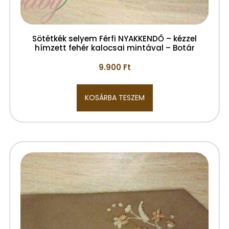
Sötétkék selyem Férfi NYAKKENDŐ – kézzel
hímzett fehér kalocsai mintával – Botár
9.900
Ft
KOSÁRBA TESZEM