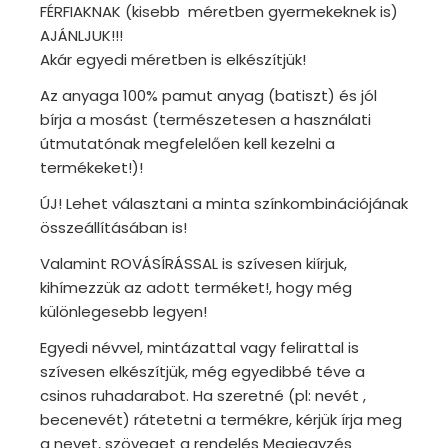
FÉRFIAKNAK (kisebb méretben gyermekeknek is)
AJÁNLJUK!!!
Akár egyedi méretben is elkészítjük!
Az anyaga 100% pamut anyag (batiszt) és jól
bírja a mosást (természetesen a használati
útmutatónak megfelelően kell kezelni a
termékeket!)!
ÚJ! Lehet választani a minta színkombinációjának
összeállításában is!
Valamint ROVÁSÍRÁSSAL is szívesen kiírjuk,
kihímezzük az adott terméket!, hogy még
különlegesebb legyen!
Egyedi névvel, mintázattal vagy felirattal is
szívesen elkészítjük, még egyedibbé téve a
csinos ruhadarabot. Ha szeretné (pl: nevét ,
becenevét) rátetetni a termékre, kérjük írja meg
a nevet, szöveget a rendelés Megjegyzés