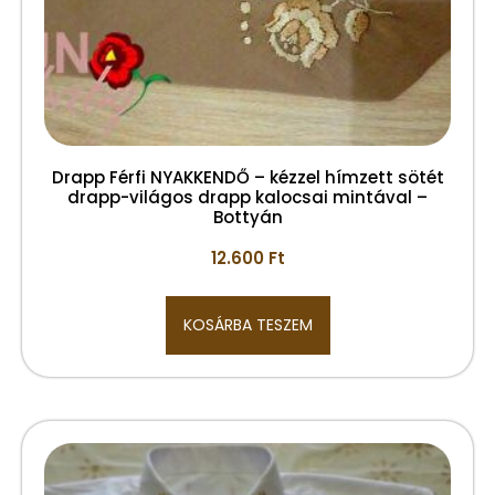
Drapp Férfi NYAKKENDŐ – kézzel hímzett sötét
drapp-világos drapp kalocsai mintával –
Bottyán
12.600
Ft
KOSÁRBA TESZEM