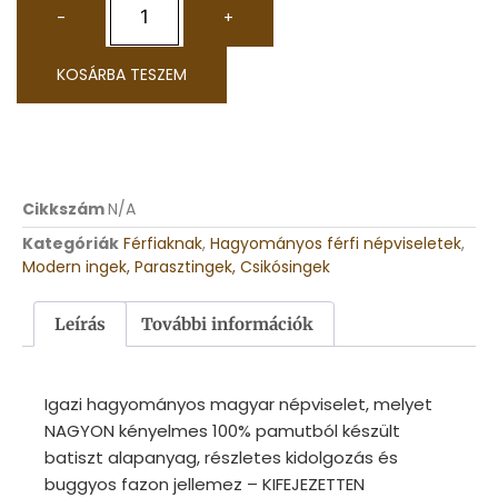
-
+
KOSÁRBA TESZEM
Cikkszám
N/A
Kategóriák
Férfiaknak
,
Hagyományos férfi népviseletek
,
Modern ingek, Parasztingek, Csikósingek
Leírás
További információk
Igazi hagyományos magyar népviselet, melyet
NAGYON kényelmes 100% pamutból készült
batiszt alapanyag, részletes kidolgozás és
buggyos fazon jellemez – KIFEJEZETTEN