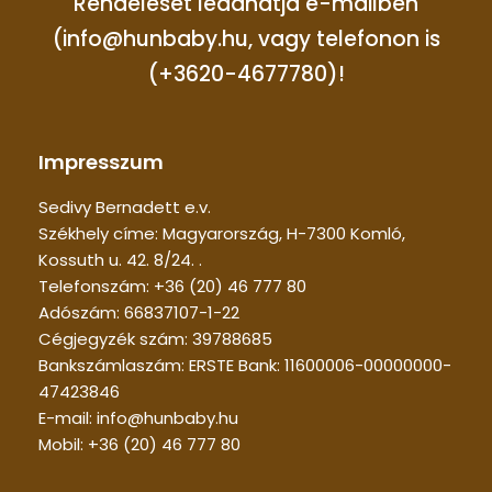
Rendelését leadhatja e-mailben
(info@hunbaby.hu, vagy telefonon is
(+3620-4677780)!
Impresszum
Sedivy Bernadett e.v.
Székhely címe: Magyarország, H-7300 Komló,
Kossuth u. 42. 8/24. .
Telefonszám: +36 (20) 46 777 80
Adószám: 66837107-1-22
Cégjegyzék szám: 39788685
Bankszámlaszám: ERSTE Bank: 11600006-00000000-
47423846
E-mail: info@hunbaby.hu
Mobil: +36 (20) 46 777 80