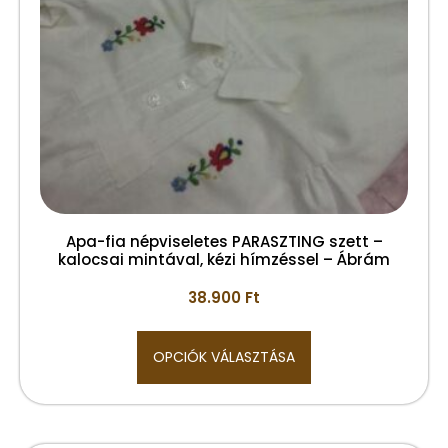
Apa-fia népviseletes PARASZTING szett –
kalocsai mintával, kézi hímzéssel – Ábrám
38.900
Ft
OPCIÓK VÁLASZTÁSA