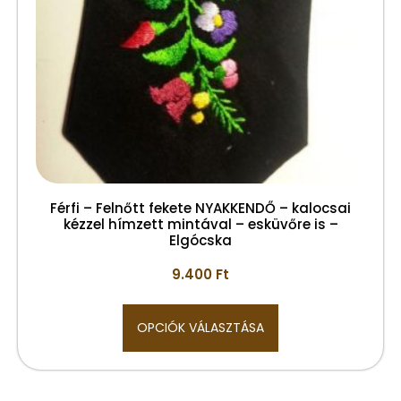
Férfi – Felnőtt fekete NYAKKENDŐ – kalocsai
kézzel hímzett mintával – esküvőre is –
Elgócska
9.400
Ft
OPCIÓK VÁLASZTÁSA