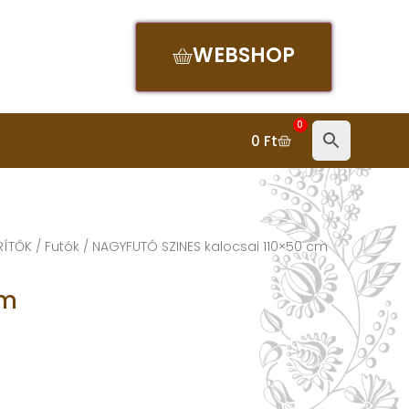
WEBSHOP
0
0
Ft
RÍTŐK
/
Futók
/ NAGYFUTÓ SZINES kalocsai 110×50 cm
Cm