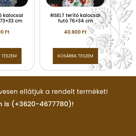
tő kalocsai
RISELT terítő kalocsai
k 73×33 cm
futó 76×34 cm
00
Ft
40.900
Ft
 TESZEM
KOSÁRBA TESZEM
vesen ellátjuk a rendelt terméket!
n is (+3620-4677780)!