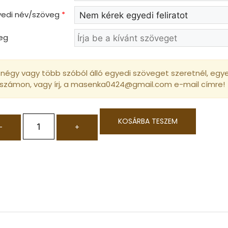
gyedi név/szöveg
*
eg
négy vagy több szóból álló egyedi szöveget szeretnél, egyed
 számon, vagy írj, a masenka0424@gmail.com e-mail címre!
KOSÁRBA TESZEM
-
+