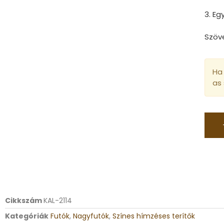
3. E
Szöv
Ha 
as
Cikkszám
KAL-2114
Kategóriák
Futók
,
Nagyfutók
,
Színes hímzéses terítők