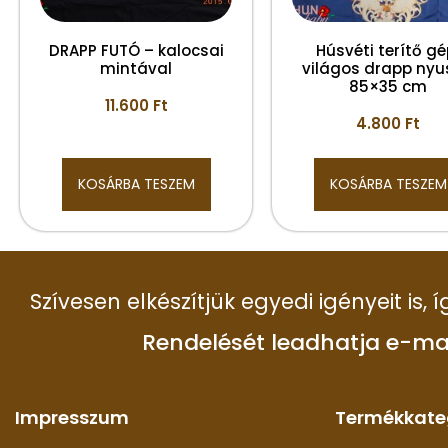
DRAPP FUTÓ – kalocsai
Húsvéti terítő gé
mintával
világos drapp nyu
85×35 cm
11.600
Ft
4.800
Ft
KOSÁRBA TESZEM
KOSÁRBA TESZEM
Szívesen elkészítjük egyedi igényeit is,
Rendelését leadhatja e-ma
Impresszum
Termékkate