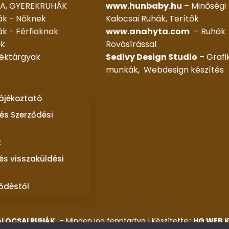
A, GYEREKRUHÁK
www.hunbaby.hu
– Minőségi
ák - Nőknek
Kalocsai Ruhák, Terítők
k - Férfiaknak
www.anahyta.com
– Ruhák
ők
Rovásírással
déktárgyak
Sedivy Design Studio
– Grafi
munkák, Webdesign készítés
tájékoztató
és Szerződési
k
 és visszaküldési
ződéstől
ALOCSAI RUHÁK
– Minden jog fenntartva | Készítette::
HG WEB K