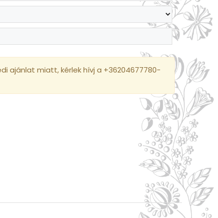
i ajánlat miatt, kérlek hívj a +36204677780-