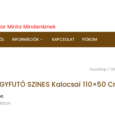
yar Minta Mindenkinek
ŐL
INFORMÁCIÓK
KAPCSOLAT
FIÓKOM
Kezdőlap
/
TE
GYFUTÓ SZINES Kalocsai 110×50 
t:
 110cm