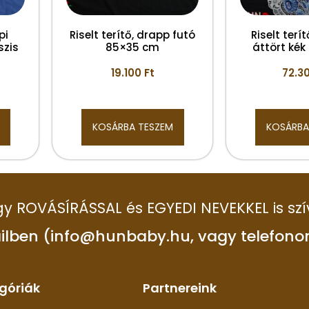
pi
Riselt terítő, drapp futó
Riselt terí
szis
85×35 cm
áttört ké
19.100
Ft
72.3
KOSÁRBA TESZEM
KOSÁRBA
 így ROVÁSÍRÁSSAL és EGYEDI NEVEKKEL is szí
ilben (info@hunbaby.hu, vagy telefono
góriák
Partnereink