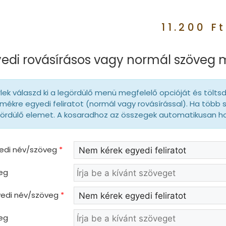
11.200
Ft
edi rovásírásos vagy normál szöveg
lek válaszd ki a legördülő menü megfelelő opcióját és tölts
mékre egyedi feliratot (normál vagy rovásírással). Ha több 
gördülő elemet. A kosaradhoz az összegek automatikusan 
yedi név/szöveg
*
eg
gyedi név/szöveg
*
eg