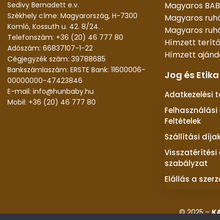
Sedivy Bernadett e.v.
Magyaros BAB
Székhely címe: Magyarország, H-7300
Magyaros ruh
Komló, Kossuth u. 42. 8/24. .
Magyaros ruhá
Telefonszám: +36 (20) 46 777 80
Hímzett terít
Adószám: 66837107-1-22
Hímzett aján
Cégjegyzék szám: 39788685
Bankszámlaszám: ERSTE Bank: 11600006-
Jog és Etika
00000000-47423846
E-mail: info@hunbaby.hu
Adatkezelési 
Mobil: +36 (20) 46 777 80
Felhasználási 
Feltételek
Szállítási díja
Visszatérítési
szabályzat
Elállás a szer
© 2025 –
K