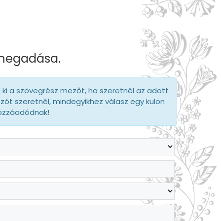
 megadása.
d ki a szövegrész mezőt, ha szeretnél az adott
szót szeretnél, mindegyikhez válasz egy külön
hozzáadódnak!