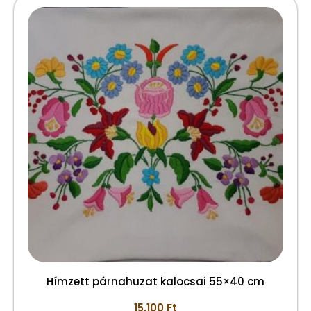
Hímzett párnahuzat kalocsai 55×40 cm
15.100
Ft