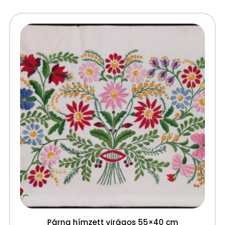
Párna hímzett virágos 55×40 cm