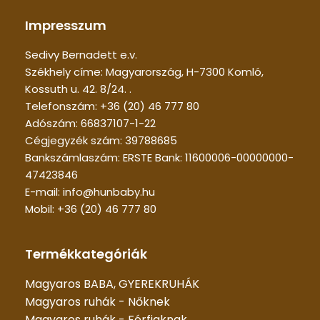
Impresszum
Sedivy Bernadett e.v.
Székhely címe: Magyarország, H-7300 Komló,
Kossuth u. 42. 8/24. .
Telefonszám: +36 (20) 46 777 80
Adószám: 66837107-1-22
Cégjegyzék szám: 39788685
Bankszámlaszám: ERSTE Bank: 11600006-00000000-
47423846
E-mail: info@hunbaby.hu
Mobil: +36 (20) 46 777 80
Termékkategóriák
Magyaros BABA, GYEREKRUHÁK
Magyaros ruhák - Nőknek
Magyaros ruhák - Férfiaknak