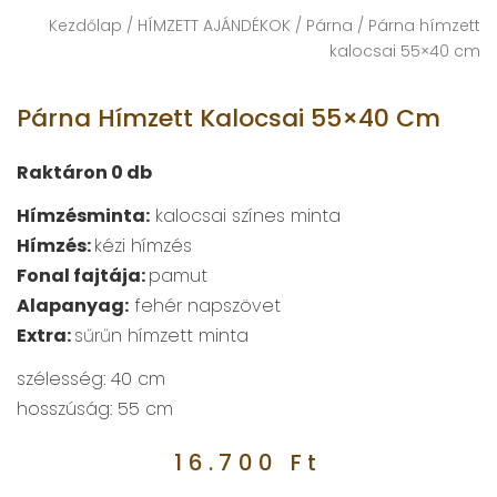
Kezdőlap
/
HÍMZETT AJÁNDÉKOK
/
Párna
/ Párna hímzett
kalocsai 55×40 cm
Párna Hímzett Kalocsai 55×40 Cm
Raktáron 0 db
Hímzésminta:
kalocsai színes minta
Hímzés:
kézi hímzés
Fonal fajtája:
pamut
Alapanyag:
fehér napszövet
Extra:
sűrűn hímzett minta
szélesség:
40 cm
hosszúság:
55 cm
16.700
Ft