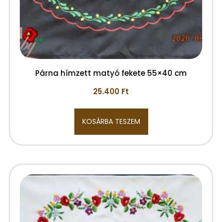
Párna hímzett matyó fekete 55×40 cm
25.400
Ft
KOSÁRBA TESZEM