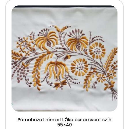
Párnahuzat hímzett Ókalocsai csont szín
55×40