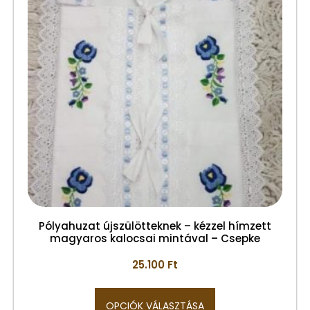
Pólyahuzat újszülötteknek – kézzel hímzett
magyaros kalocsai mintával – Csepke
25.100
Ft
OPCIÓK VÁLASZTÁSA