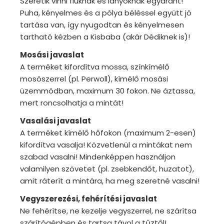
Szeretik vinni fiúknak és lányoknak egyaránt!
Puha, kényelmes és a pólya béléssel együtt jó
tartása van, így nyugodtan és kényelmesen
tartható kézben a Kisbaba (akár Dédiknek is)!
Mosási javaslat
A terméket kifordítva mossa, színkímélő
mosószerrel (pl. Perwoll), kímélő mosási
üzemmódban, maximum 30 fokon. Ne áztassa,
mert roncsolhatja a mintát!
Vasalási javaslat
A terméket kímélő hőfokon (maximum 2-esen)
kifordítva vasalja! Közvetlenül a mintákat nem
szabad vasalni! Mindenképpen használjon
valamilyen szövetet (pl. zsebkendőt, huzatot),
amit ráterít a mintára, ha meg szeretné vasalni!
Vegyszerezési, fehérítési javaslat
Ne fehérítse, ne kezelje vegyszerrel, ne szárítsa
szárítógépben és tartsa távol a tűztől!