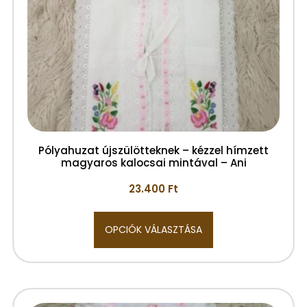
Pólyahuzat újszülötteknek – kézzel hímzett
magyaros kalocsai mintával – Ani
23.400
Ft
OPCIÓK VÁLASZTÁSA