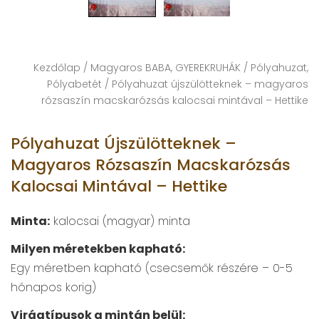
Kezdőlap
/
Magyaros BABA, GYEREKRUHÁK
/
Pólyahuzat,
Pólyabetét
/ Pólyahuzat újszülötteknek – magyaros
rózsaszín macskarózsás kalocsai mintával – Hettike
Pólyahuzat Újszülötteknek –
Magyaros Rózsaszín Macskarózsás
Kalocsai Mintával – Hettike
Minta:
kalocsai (magyar) minta
Milyen méretekben kapható:
Egy méretben kapható (csecsemők részére – 0-5
hónapos korig)
Virágtípusok a mintán belül: