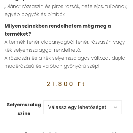
„Diána” rózsaszín és piros rózsák, nefelejcs, tulipánok,
egyéb bogyók és bimbók
Milyen színekben rendelhetem még meg a
terméket?
A termék fehér alapanyagból fehér, rózsaszín vagy
kék selyemszalaggal rendelhető.
A rózsaszín és a kék selyemszalagos változat dupla
madérázású és valóban gyönyörű szép!
21.800
Ft
Selyemszalag
színe