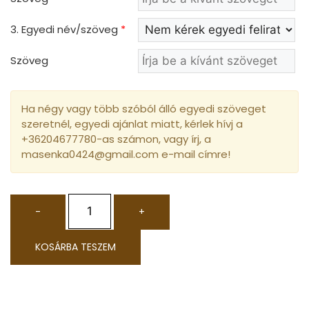
3. Egyedi név/szöveg
*
Szöveg
Ha négy vagy több szóból álló egyedi szöveget
szeretnél, egyedi ajánlat miatt, kérlek hívj a
+36204677780-as számon, vagy írj, a
masenka0424@gmail.com e-mail címre!
-
+
KOSÁRBA TESZEM