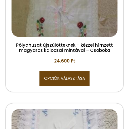
Pólyahuzat újszülötteknek – kézzel hímzett
magyaros kalocsai mintával – Csoboka
24.600
Ft
OPCIÓK VÁLASZTÁSA