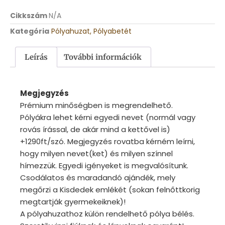
Cikkszám
N/A
Kategória
Pólyahuzat, Pólyabetét
Leírás
További információk
Megjegyzés
Prémium minőségben is megrendelhető.
Pólyákra lehet kérni egyedi nevet (normál vagy
rovás írással, de akár mind a kettővel is)
+1290ft/szó. Megjegyzés rovatba kérném leírni,
hogy milyen nevet(ket) és milyen színnel
hímezzük. Egyedi igényeket is megvalósítunk.
Csodálatos és maradandó ajándék, mely
megőrzi a Kisdedek emlékét (sokan felnőttkorig
megtartják gyermekeiknek)!
A pólyahuzathoz külön rendelhető pólya bélés.