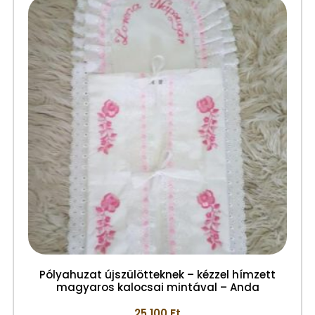
Pólyahuzat újszülötteknek – kézzel hímzett
magyaros kalocsai mintával – Anda
25.100
Ft