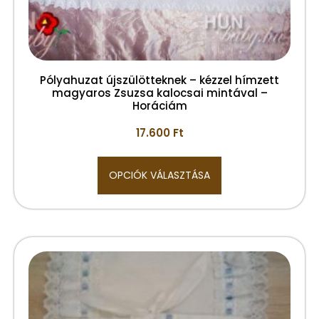
Pólyahuzat újszülötteknek – kézzel hímzett
magyaros Zsuzsa kalocsai mintával –
Horáciám
17.600
Ft
OPCIÓK VÁLASZTÁSA