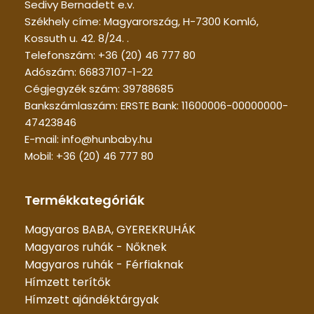
Sedivy Bernadett e.v.
Székhely címe: Magyarország, H-7300 Komló,
Kossuth u. 42. 8/24. .
Telefonszám: +36 (20) 46 777 80
Adószám: 66837107-1-22
Cégjegyzék szám: 39788685
Bankszámlaszám: ERSTE Bank: 11600006-00000000-
47423846
E-mail: info@hunbaby.hu
Mobil: +36 (20) 46 777 80
Termékkategóriák
Magyaros BABA, GYEREKRUHÁK
Magyaros ruhák - Nőknek
Magyaros ruhák - Férfiaknak
Hímzett terítők
Hímzett ajándéktárgyak