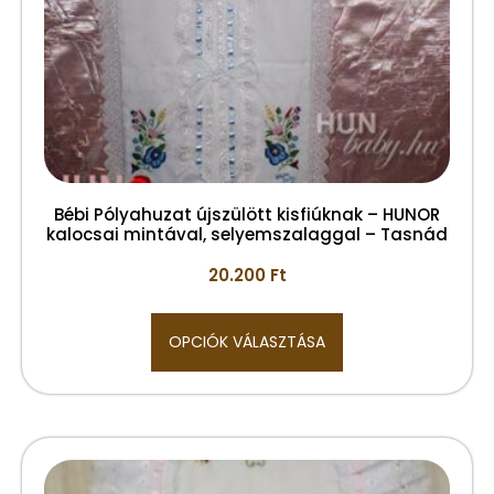
Bébi Pólyahuzat újszülött kisfiúknak – HUNOR
kalocsai mintával, selyemszalaggal – Tasnád
20.200
Ft
OPCIÓK VÁLASZTÁSA