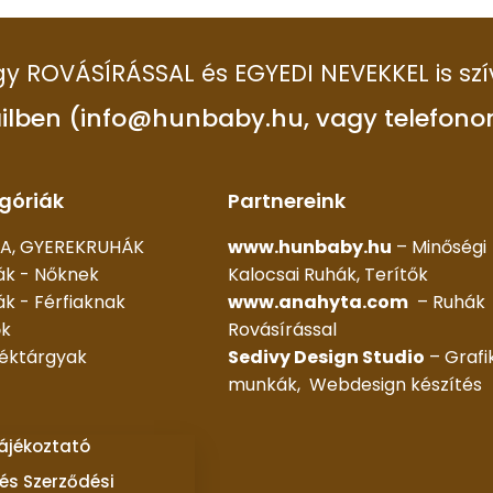
 így ROVÁSÍRÁSSAL és EGYEDI NEVEKKEL is szí
ilben (info@hunbaby.hu, vagy telefono
góriák
Partnereink
A, GYEREKRUHÁK
www.hunbaby.hu
– Minőségi
ák - Nőknek
Kalocsai Ruhák, Terítők
k - Férfiaknak
www.anahyta.com
– Ruhák
ők
Rovásírással
déktárgyak
Sedivy Design Studio
– Grafi
munkák, Webdesign készítés
tájékoztató
és Szerződési