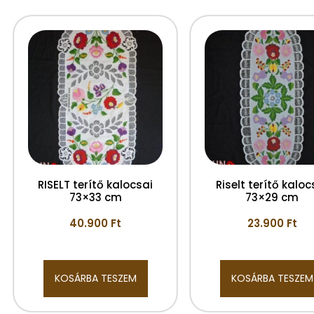
RISELT terítő kalocsai
Riselt terítő kaloc
73×33 cm
73×29 cm
40.900
Ft
23.900
Ft
KOSÁRBA TESZEM
KOSÁRBA TESZEM