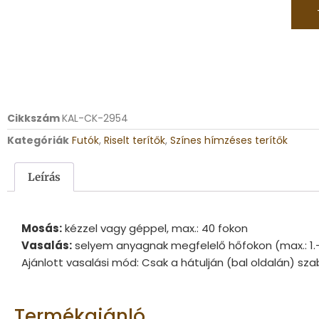
Cikkszám
KAL-CK-2954
Kategóriák
Futók
,
Riselt terítők
,
Színes hímzéses terítők
Leírás
Mosás:
kézzel vagy géppel, max.: 40 fokon
Vasalás:
selyem anyagnak megfelelő hőfokon (max.: 1.
Ajánlott vasalási mód: Csak a hátulján (bal oldalán) sza
Termékajánló