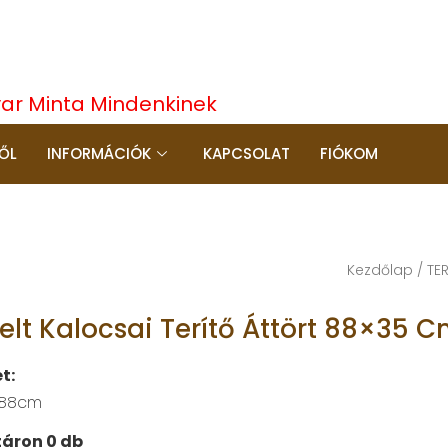
yar Minta Mindenkinek
ŐL
INFORMÁCIÓK
KAPCSOLAT
FIÓKOM
Kezdőlap
/
TE
selt Kalocsai Terítő Áttört 88×35 
t:
 88cm
áron 0 db