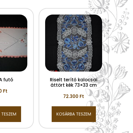
A futó
Riselt terítő kalocsai
áttört kék 73×33 cm
00
Ft
72.300
Ft
 TESZEM
KOSÁRBA TESZEM