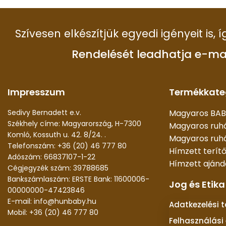
Szívesen elkészítjük egyedi igényeit is,
Rendelését leadhatja e-ma
Impresszum
Termékkate
Sedivy Bernadett e.v.
Magyaros BAB
Székhely címe: Magyarország, H-7300
Magyaros ruh
Komló, Kossuth u. 42. 8/24. .
Magyaros ruhá
Telefonszám: +36 (20) 46 777 80
Hímzett terít
Adószám: 66837107-1-22
Hímzett aján
Cégjegyzék szám: 39788685
Bankszámlaszám: ERSTE Bank: 11600006-
Jog és Etika
00000000-47423846
E-mail: info@hunbaby.hu
Adatkezelési 
Mobil: +36 (20) 46 777 80
Felhasználási 