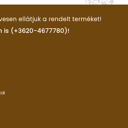
vesen ellátjuk a rendelt terméket!
n is (+3620-4677780)!
kai