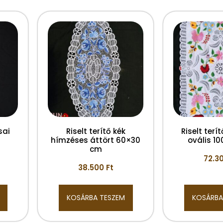
sai
Riselt terítő kék
Riselt terí
hímzéses áttört 60×30
ovális 1
cm
72.3
38.500
Ft
KOSÁRBA TESZEM
KOSÁRBA