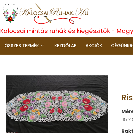
Kalocsai mintás ruhák és kiegészítők - Mag
ÖSSZES TERMÉK
KEZDŐLAP
AKCIÓK
CÉGÜNKR
Ri
Mére
35 x
Rakt