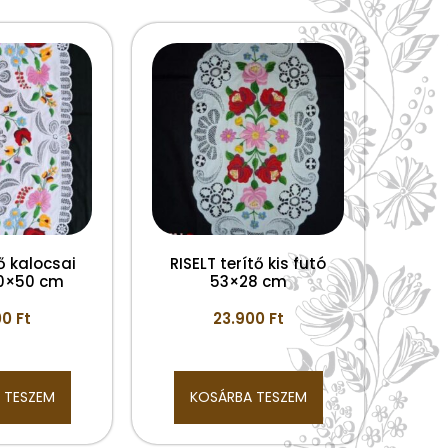
tő kalocsai
RISELT terítő kis futó
00×50 cm
53×28 cm
00
Ft
23.900
Ft
 TESZEM
KOSÁRBA TESZEM