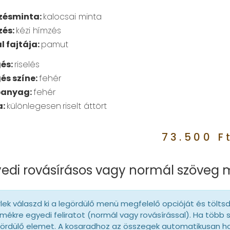
zésminta:
kalocsai minta
zés:
kézi hímzés
l fajtája:
pamut
és:
riselés
és színe:
fehér
panyag:
fehér
a:
különlegesen
riselt áttört
73.500
F
edi rovásírásos vagy normál szöveg
lek válaszd ki a legördülő menü megfelelő opcióját és tölts
mékre egyedi feliratot (normál vagy rovásírással). Ha több 
gördülő elemet. A kosaradhoz az összegek automatikusan 