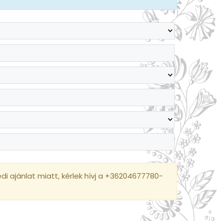
i ajánlat miatt, kérlek hívj a +36204677780-