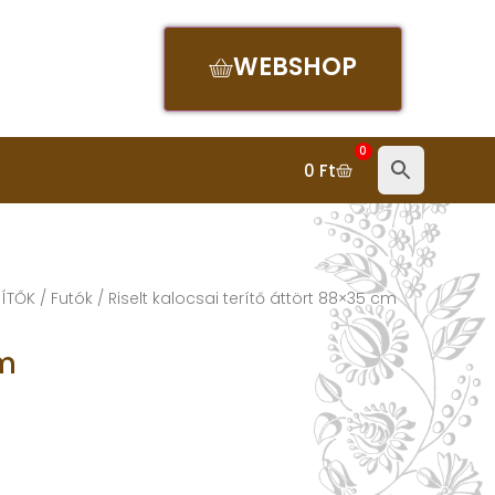
WEBSHOP
0
0
Ft
RÍTŐK
/
Futók
/ Riselt kalocsai terítő áttört 88×35 cm
Cm