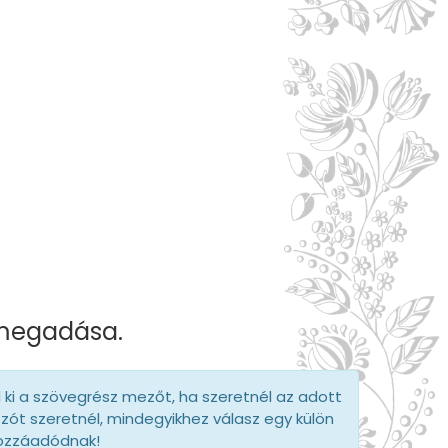
t
 megadása.
d ki a szövegrész mezőt, ha szeretnél az adott
szót szeretnél, mindegyikhez válasz egy külön
hozzáadódnak!