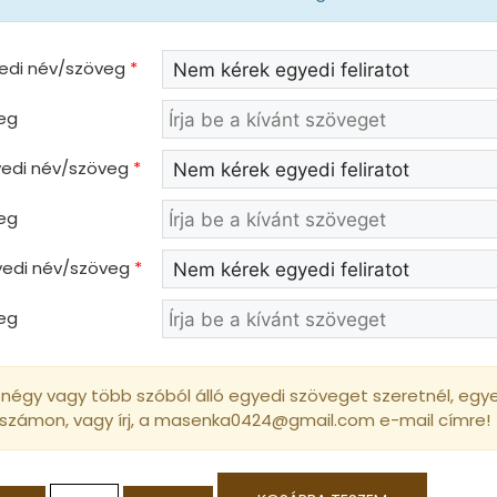
yedi név/szöveg
*
eg
gyedi név/szöveg
*
eg
gyedi név/szöveg
*
eg
négy vagy több szóból álló egyedi szöveget szeretnél, egyed
 számon, vagy írj, a masenka0424@gmail.com e-mail címre!