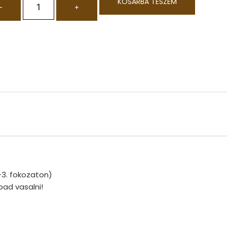
KOSÁRBA TESZEM
-
+
-3. fokozaton)
bad vasalni!