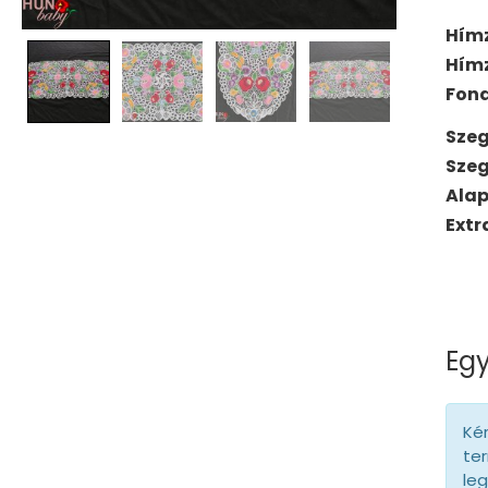
Hím
Hím
Fona
Szeg
Szeg
Ala
Extr
Egy
Kér
ter
le