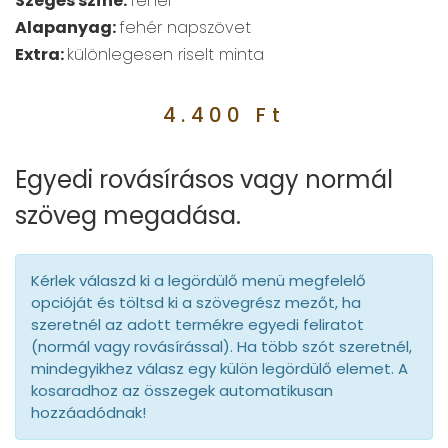
Szegés színe:
fehér
Alapanyag:
fehér napszövet
Extra:
különlegesen riselt minta
4.400
Ft
Egyedi rovásírásos vagy normál
szöveg megadása.
Kérlek válaszd ki a legördülő menü megfelelő
opcióját és töltsd ki a szövegrész mezőt, ha
szeretnél az adott termékre egyedi feliratot
(normál vagy rovásírással). Ha több szót szeretnél,
mindegyikhez válasz egy külön legördülő elemet. A
kosaradhoz az összegek automatikusan
hozzáadódnak!