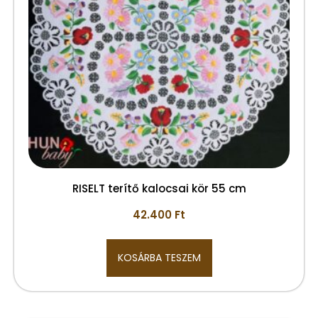
RISELT terítő kalocsai kör 55 cm
42.400
Ft
KOSÁRBA TESZEM