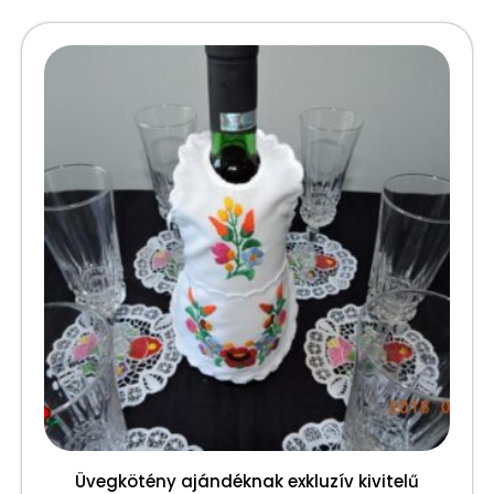
Üvegkötény ajándéknak exkluzív kivitelű