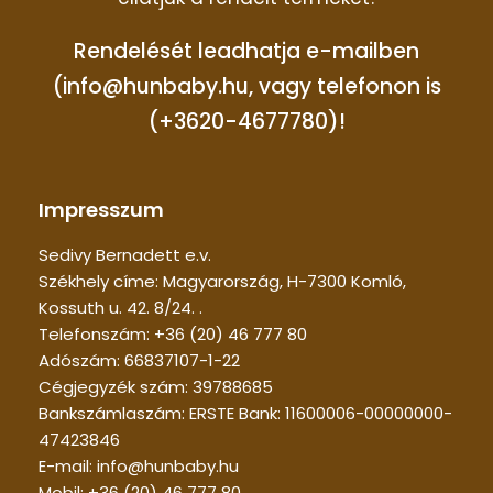
Rendelését leadhatja e-mailben
(info@hunbaby.hu, vagy telefonon is
(+3620-4677780)!
Impresszum
Sedivy Bernadett e.v.
Székhely címe: Magyarország, H-7300 Komló,
Kossuth u. 42. 8/24. .
Telefonszám: +36 (20) 46 777 80
Adószám: 66837107-1-22
Cégjegyzék szám: 39788685
Bankszámlaszám: ERSTE Bank: 11600006-00000000-
47423846
E-mail: info@hunbaby.hu
Mobil: +36 (20) 46 777 80