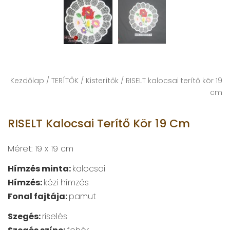
Kezdőlap
/
TERÍTŐK
/
Kisterítők
/ RISELT kalocsai terítő kör 19
cm
RISELT Kalocsai Terítő Kör 19 Cm
Méret: 19 x 19 cm
Hímzés minta:
kalocsai
Hímzés:
kézi hímzés
Fonal fajtája:
pamut
Szegés:
riselés