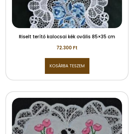
Riselt terítő kalocsai kék ovális 85×35 cm
72.300
Ft
KOSÁRBA TESZEM