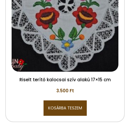
Riselt terítő kalocsai szív alakú 17×15 cm
3.500
Ft
KOSÁRBA TESZEM