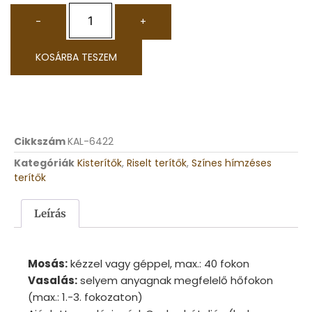
-
+
KOSÁRBA TESZEM
Cikkszám
KAL-6422
Kategóriák
Kisterítők
,
Riselt terítők
,
Színes hímzéses
terítők
Leírás
Mosás:
kézzel vagy géppel, max.: 40 fokon
Vasalás:
selyem anyagnak megfelelő hőfokon
(max.: 1.-3. fokozaton)