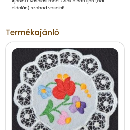
Ajánlott vasalási mód: Csak a hátulján (bal
oldalán) szabad vasalni!
Termékajánló