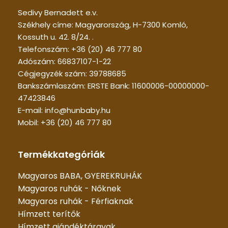
Sedivy Bernadett e.v.
Székhely címe: Magyarország, H-7300 Komló,
Kossuth u. 42. 8/24. .
Telefonszám: +36 (20) 46 777 80
Adószám: 66837107-1-22
Cégjegyzék szám: 39788685
Bankszámlaszám: ERSTE Bank: 11600006-00000000-
47423846
E-mail: info@hunbaby.hu
Mobil: +36 (20) 46 777 80
Termékkategóriák
Magyaros BABA, GYEREKRUHÁK
Magyaros ruhák - Nőknek
Magyaros ruhák - Férfiaknak
Hímzett terítők
Hímzett ajándéktárgyak