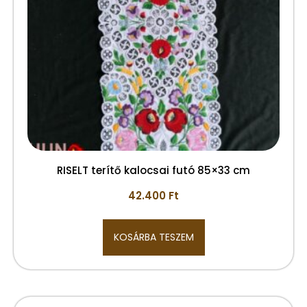
RISELT terítő kalocsai futó 85×33 cm
42.400
Ft
KOSÁRBA TESZEM