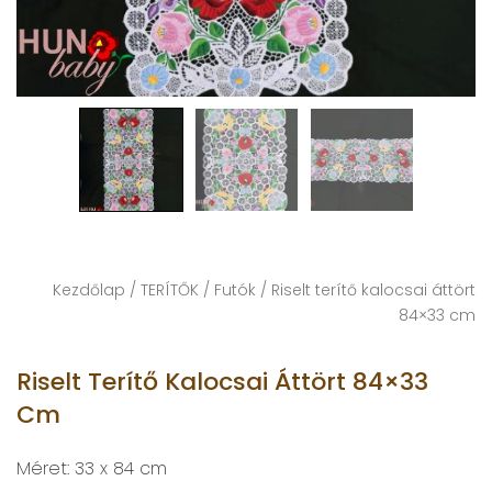
Kezdőlap
/
TERÍTŐK
/
Futók
/ Riselt terítő kalocsai áttört
84×33 cm
Riselt Terítő Kalocsai Áttört 84×33
Cm
Méret: 33 x 84 cm