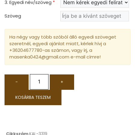
3. Egyedi név/szöveg
*
Szöveg
Ha négy vagy több szóból álló egyedi szöveget
szeretnél, egyedi ajánlat miatt, kérlek hívj a
+36204677780-as számon, vagy írj, a
masenka0424@gmail.com e-mail címre!
-
+
KOSÁRBA TESZEM
Cikkszám
KAL-3319