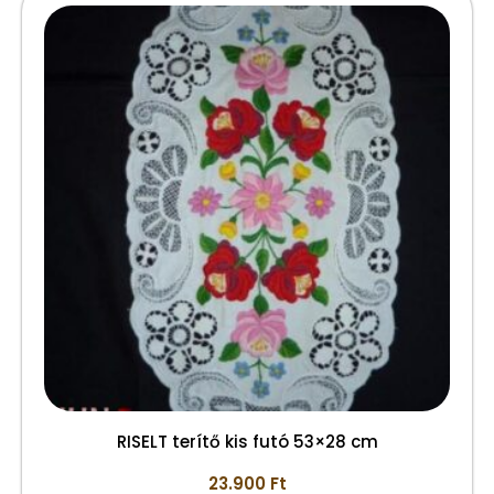
RISELT terítő kis futó 53×28 cm
23.900
Ft