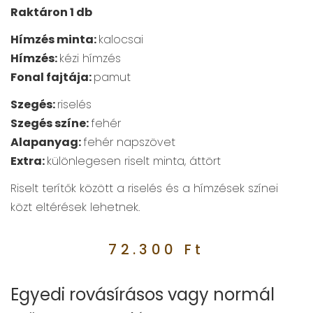
Raktáron 1 db
Hímzés minta:
kalocsai
Hímzés:
kézi hímzés
Fonal fajtája:
pamut
Szegés:
riselés
Szegés színe:
fehér
Alapanyag:
fehér napszövet
Extra:
különlegesen riselt minta, áttört
Riselt terítők között a riselés és a hímzések színei
közt eltérések lehetnek.
72.300
Ft
Egyedi rovásírásos vagy normál