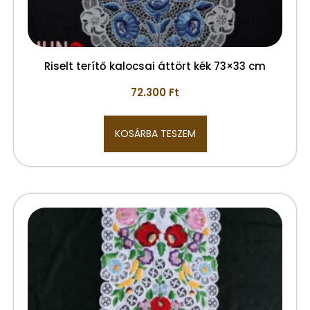
Riselt terítő kalocsai áttört kék 73×33 cm
72.300
Ft
KOSÁRBA TESZEM