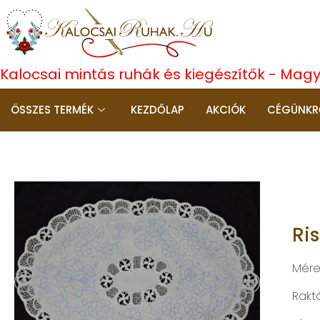
Kalocsai mintás ruhák és kiegészítők - Mag
ÖSSZES TERMÉK
KEZDŐLAP
AKCIÓK
CÉGÜNKR
Ri
Mére
Rakt