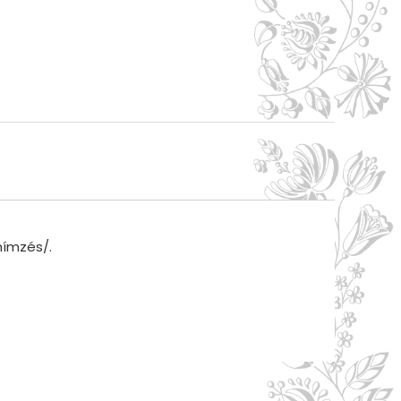
hímzés/.