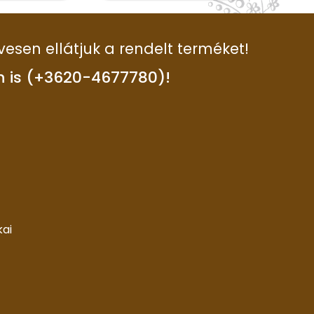
vesen ellátjuk a rendelt terméket!
n is (+3620-4677780)!
kai