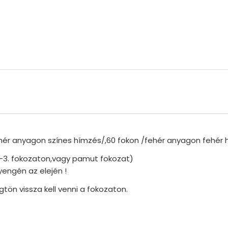
ehér anyagon színes hímzés/,60 fokon /fehér anyagon fehér 
-3. fokozaton,vagy pamut fokozat)
yengén az elején !
tön vissza kell venni a fokozaton.