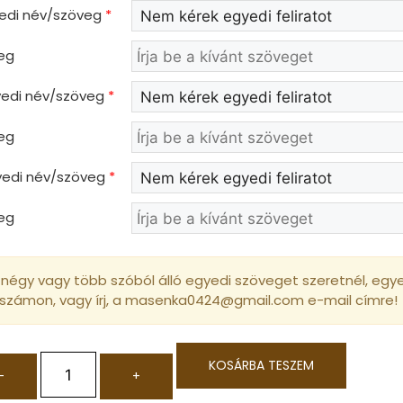
yedi név/szöveg
*
eg
gyedi név/szöveg
*
eg
gyedi név/szöveg
*
eg
négy vagy több szóból álló egyedi szöveget szeretnél, egyed
 számon, vagy írj, a masenka0424@gmail.com e-mail címre!
KOSÁRBA TESZEM
-
+