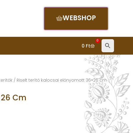
WEBSHOP
0
0
Ft
terítők
/ Riselt terítő kalocsai előnyomott 36×26 cm
6×26 Cm