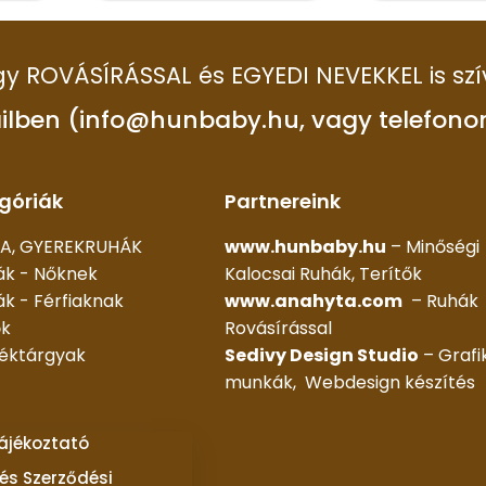
 így ROVÁSÍRÁSSAL és EGYEDI NEVEKKEL is szí
ilben (info@hunbaby.hu, vagy telefono
góriák
Partnereink
A, GYEREKRUHÁK
www.hunbaby.hu
– Minőségi
ák - Nőknek
Kalocsai Ruhák, Terítők
k - Férfiaknak
www.anahyta.com
– Ruhák
ők
Rovásírással
déktárgyak
Sedivy Design Studio
– Grafi
munkák, Webdesign készítés
tájékoztató
és Szerződési