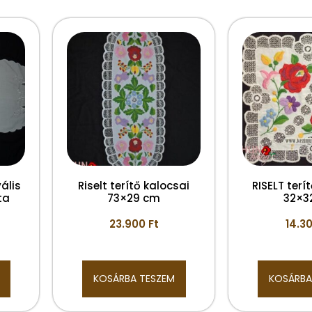
ális
Riselt terítő kalocsai
RISELT terí
ta
73×29 cm
32×3
23.900
Ft
14.3
KOSÁRBA TESZEM
KOSÁRBA