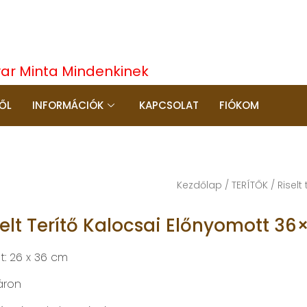
yar Minta Mindenkinek
ŐL
INFORMÁCIÓK
KAPCSOLAT
FIÓKOM
Kezdőlap
/
TERÍTŐK
/
Riselt 
selt Terítő Kalocsai Előnyomott 3
t: 26 x 36 cm
áron