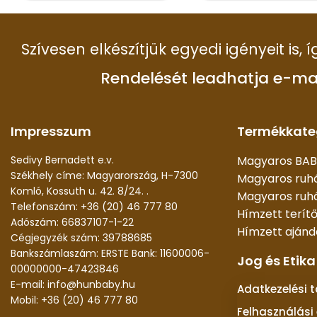
Szívesen elkészítjük egyedi igényeit is,
Rendelését leadhatja e-ma
Impresszum
Termékkate
Sedivy Bernadett e.v.
Magyaros BAB
Székhely címe: Magyarország, H-7300
Magyaros ruh
Komló, Kossuth u. 42. 8/24. .
Magyaros ruhá
Telefonszám: +36 (20) 46 777 80
Hímzett terít
Adószám: 66837107-1-22
Hímzett aján
Cégjegyzék szám: 39788685
Bankszámlaszám: ERSTE Bank: 11600006-
Jog és Etika
00000000-47423846
E-mail: info@hunbaby.hu
Adatkezelési 
Mobil: +36 (20) 46 777 80
Felhasználási 