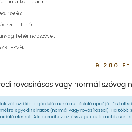
ésminta: kalocsai minta
s: riselés
és színe: fehér
anyag: fehér napszövet
AR TERMÉK
9.200
Ft
edi rovásírásos vagy normál szöveg
lek válaszd ki a legördülő menü megfelelő opcióját és tölts
mékre egyedi feliratot (normál vagy rovásírással). Ha több 
gördülő elemet. A kosaradhoz az összegek automatikusan 