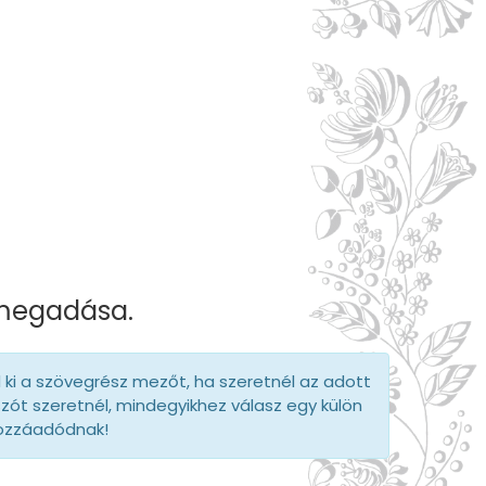
 megadása.
d ki a szövegrész mezőt, ha szeretnél az adott
szót szeretnél, mindegyikhez válasz egy külön
hozzáadódnak!