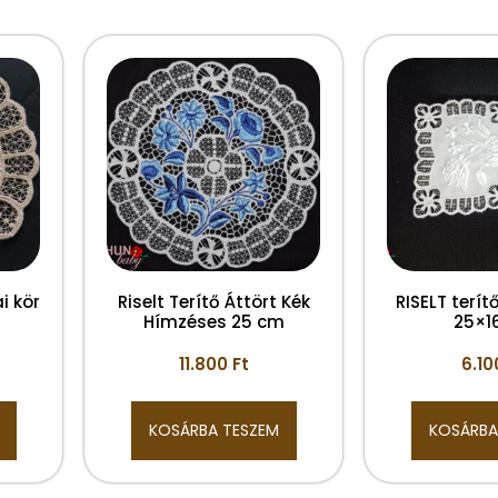
i kör
Riselt Terítő Áttört Kék
RISELT terítő
Hímzéses 25 cm
25×1
11.800
Ft
6.1
KOSÁRBA TESZEM
KOSÁRBA