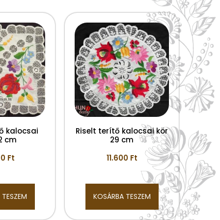
tő kalocsai
Riselt terítő kalocsai kör
2 cm
29 cm
00
Ft
11.600
Ft
 TESZEM
KOSÁRBA TESZEM