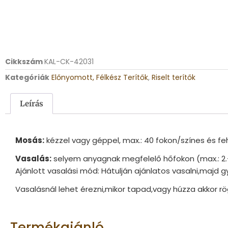
Cikkszám
KAL-CK-42031
Kategóriák
Előnyomott, Félkész Terítők
,
Riselt terítők
Leírás
Mosás:
kézzel vagy géppel, max.: 40 fokon/színes és f
Vasalás:
selyem anyagnak megfelelő hőfokon (max.: 2.
Ajánlott vasalási mód: Hátulján ajánlatos vasalni,majd g
Vasalásnál lehet érezni,mikor tapad,vagy húzza akkor rög
Termékajánló