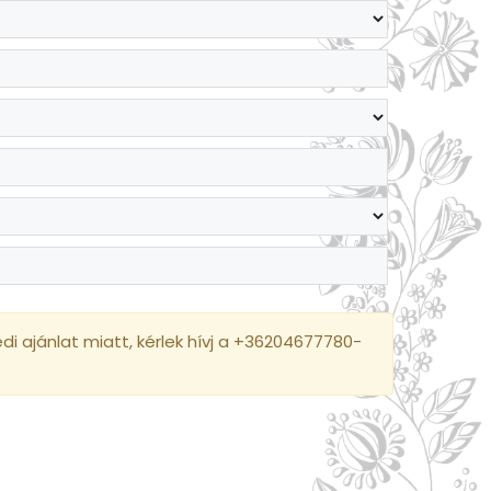
i ajánlat miatt, kérlek hívj a +36204677780-