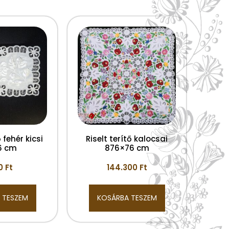
 fehér kicsi
Riselt terítő kalocsai
6 cm
876×76 cm
00
Ft
144.300
Ft
 TESZEM
KOSÁRBA TESZEM