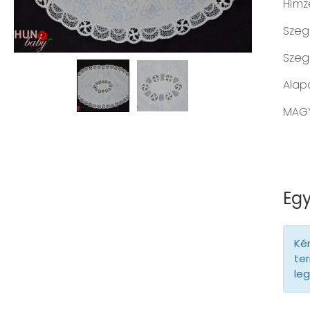
Hímz
Szegé
Szeg
Alap
MAGY
Egy
Kér
ter
le