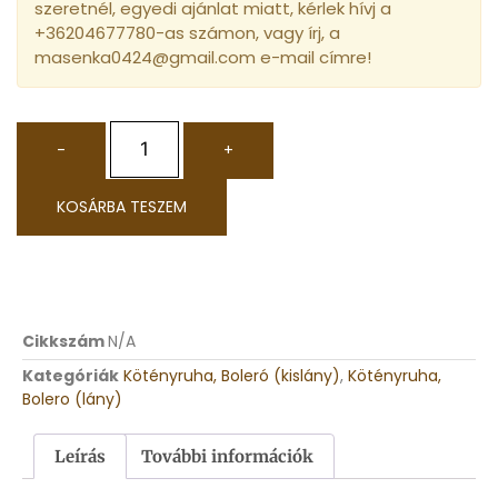
szeretnél, egyedi ajánlat miatt, kérlek hívj a
+36204677780-as számon, vagy írj, a
masenka0424@gmail.com e-mail címre!
-
+
KOSÁRBA TESZEM
Cikkszám
N/A
Kategóriák
Kötényruha, Boleró (kislány)
,
Kötényruha,
Bolero (lány)
Leírás
További információk