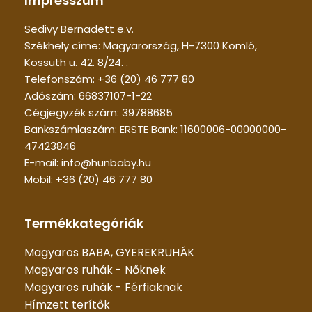
Impresszum
Sedivy Bernadett e.v.
Székhely címe: Magyarország, H-7300 Komló,
Kossuth u. 42. 8/24. .
Telefonszám: +36 (20) 46 777 80
Adószám: 66837107-1-22
Cégjegyzék szám: 39788685
Bankszámlaszám: ERSTE Bank: 11600006-00000000-
47423846
E-mail: info@hunbaby.hu
Mobil: +36 (20) 46 777 80
Termékkategóriák
Magyaros BABA, GYEREKRUHÁK
Magyaros ruhák - Nőknek
Magyaros ruhák - Férfiaknak
Hímzett terítők