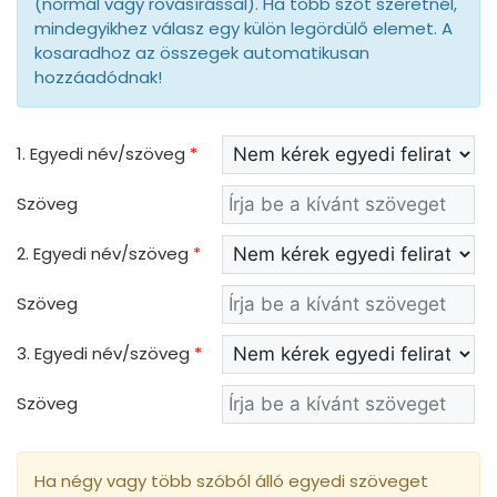
(normál vagy rovásírással). Ha több szót szeretnél,
mindegyikhez válasz egy külön legördülő elemet. A
kosaradhoz az összegek automatikusan
hozzáadódnak!
1. Egyedi név/szöveg
*
Szöveg
2. Egyedi név/szöveg
*
Szöveg
3. Egyedi név/szöveg
*
Szöveg
Ha négy vagy több szóból álló egyedi szöveget