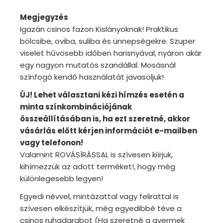
Megjegyzés
Igazán csinos fazon Kislányoknak! Praktikus
bölcsibe, oviba, suliba és ünnepségekre. Szuper
viselet hűvösebb időben harisnyával, nyáron akár
egy nagyon mutatós szandállal. Mosásnál
színfogó kendő használatát javasoljuk!
ÚJ! Lehet választani kézi hímzés esetén a
minta színkombinációjának
összeállításában is, ha ezt szeretné, akkor
vásárlás előtt kérjen információt e-mailben
vagy telefonon!
Valamint ROVÁSÍRÁSSAL is szívesen kiírjuk,
kihímezzük az adott terméket!, hogy még
különlegesebb legyen!
Egyedi névvel, mintázattal vagy felirattal is
szívesen elkészítjük, még egyedibbé téve a
csinos ruhadarabot (Ha szeretné a gyermek