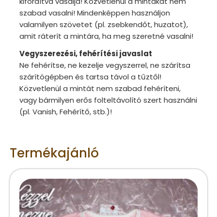
kifordítva vasalja! Közvetlenül a mintákat nem
szabad vasalni! Mindenképpen használjon
valamilyen szövetet (pl. zsebkendőt, huzatot),
amit ráterít a mintára, ha meg szeretné vasalni!
Vegyszerezési, fehérítési javaslat
Ne fehérítse, ne kezelje vegyszerrel, ne szárítsa
szárítógépben és tartsa távol a tűztől!
Közvetlenül a mintát nem szabad fehéríteni,
vagy bármilyen erős folteltávolító szert használni
(pl. Vanish, Fehérítő, stb.)!
Termékajánló