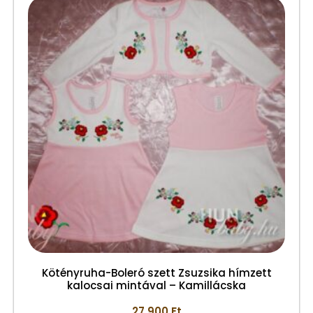
Kötényruha-Boleró szett Zsuzsika hímzett
kalocsai mintával – Kamillácska
27.900
Ft