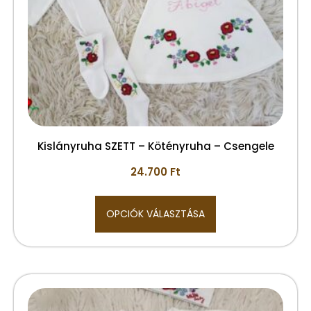
Kislányruha SZETT – Kötényruha – Csengele
24.700
Ft
OPCIÓK VÁLASZTÁSA