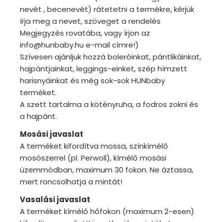
nevét , becenevét) rátetetni a termékre, kérjük
írja meg a nevet, szöveget a rendelés
Megjegyzés rovatába, vagy írjon az
info@hunbaby.hu e-mail címre!)
Szívesen ajánljuk hozzá boleróinkat, pántlikáinkat,
hajpántjainkat, leggings-einket, szép hímzett
harisnyáinkat és még sok-sok HUNbaby
terméket.
A szett tartalma a kötényruha, a fodros zokni és
a hajpánt.
Mosási javaslat
A terméket kifordítva mossa, színkímélő
mosószerrel (pl. Perwoll), kímélő mosási
üzemmódban, maximum 30 fokon. Ne áztassa,
mert roncsolhatja a mintát!
Vasalási javaslat
A terméket kímélő hőfokon (maximum 2-esen)