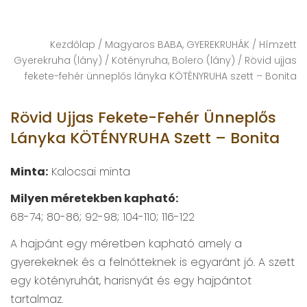
Kezdőlap
/
Magyaros BABA, GYEREKRUHÁK
/
Hímzett
Gyerekruha (lány)
/
Kötényruha, Bolero (lány)
/ Rövid ujjas
fekete-fehér ünneplős lányka KÖTÉNYRUHA szett – Bonita
Rövid Ujjas Fekete-Fehér Ünneplős
Lányka KÖTÉNYRUHA Szett – Bonita
Minta:
Kalocsai minta
Milyen méretekben kapható:
68-74; 80-86; 92-98; 104-110; 116-122
A hajpánt egy méretben kapható amely a
gyerekeknek és a felnőtteknek is egyaránt jó. A szett
egy kötényruhát, harisnyát és egy hajpántot
tartalmaz.