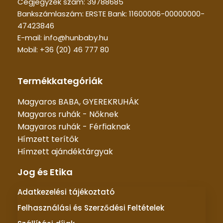
Cégjegyzék szám: 39788685
Bankszámlaszám: ERSTE Bank: 11600006-00000000-
47423846
E-mail: info@hunbaby.hu
Mobil: +36 (20) 46 777 80
Termékkategóriák
Magyaros BABA, GYEREKRUHÁK
Magyaros ruhák - Nőknek
Magyaros ruhák - Férfiaknak
Hímzett terítők
Hímzett ajándéktárgyak
Jog és Etika
Adatkezelési tájékoztató
Felhasználási és Szerződési Feltételek