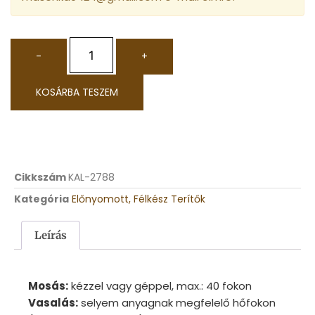
-
+
KOSÁRBA TESZEM
Cikkszám
KAL-2788
Kategória
Előnyomott, Félkész Terítők
Leírás
Mosás:
kézzel vagy géppel, max.: 40 fokon
Vasalás:
selyem anyagnak megfelelő hőfokon