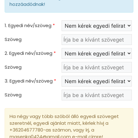
hozzáadódnak!
1. Egyedi név/szöveg
*
Szöveg
2. Egyedi név/szöveg
*
Szöveg
3. Egyedi név/szöveg
*
Szöveg
Ha négy vagy több szóból álló egyedi szöveget
szeretnél, egyedi ajánlat miatt, kérlek hívj a
+36204677780-as számon, vagy írj, a
masenka0424@gmail.com e-mail címre!