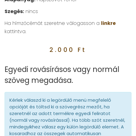
Szegés:
nincs
Ha hímzőcérnát szeretne válogasson a
linkre
kattintva.
2.000
Ft
Egyedi rovásírásos vagy normál
szöveg megadása.
Kérlek válaszd ki a legördülő menü megfelelő
opcióját és töltsd ki a szövegrész mezőt, ha
szeretnél az adott termékre egyedi feliratot
(normál vagy rovásírással). Ha több szót szeretnél,
mindegyikhez válasz egy külön legördülő elemet. A
kosaradhoz az összegek automatikusan