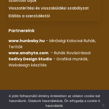
Szállítási díjak
Visszatérítési és visszaküldési szabályzat
Elállás a szerződéstől
Partnereink
www.hunbaby.hu
– Minőségi Kalocsai Ruhák,
Terítők
www.anahyta.com
– Ruhák Rovásírással
Sedivy Design Studio
– Grafikai munkák,
Webdesign készítés
© 2025 –
KALOCSAI RUHÁK
– Minden jog fenntartva |
A jobb felhasználói élmény érdekében az oldalon cookie-kat
Készítette::
HG WEB Kft.
használunk. Oldalunk használatával, Ön elfogadja a cookie-k
használatát.