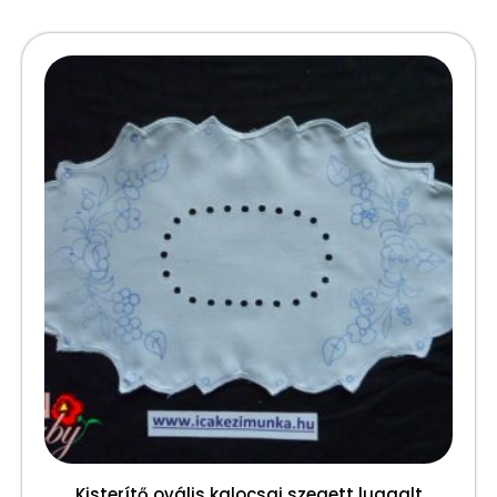
Kisterítő ovális kalocsai szegett luggalt