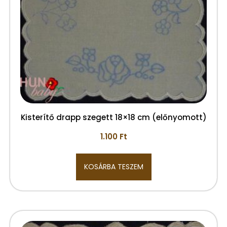
Kisterítő drapp szegett 18×18 cm (előnyomott)
1.100
Ft
KOSÁRBA TESZEM