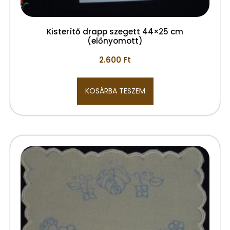
Kisterítő drapp szegett 44×25 cm
(előnyomott)
2.600
Ft
KOSÁRBA TESZEM