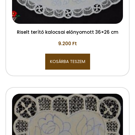
Riselt terítő kalocsai előnyomott 36×26 cm
9.200
Ft
KOSÁRBA TESZEM