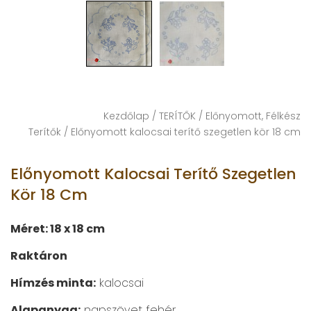
Kezdőlap
/
TERÍTŐK
/
Előnyomott, Félkész
Terítők
/ Előnyomott kalocsai terítő szegetlen kör 18 cm
Előnyomott Kalocsai Terítő Szegetlen
Kör 18 Cm
Méret: 18 x 18 cm
Raktáron
Hímzés minta:
kalocsai
Alapanyag:
napszövet fehér