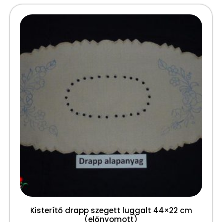
Kisterítő drapp szegett luggalt 44×22 cm
(előnyomott)