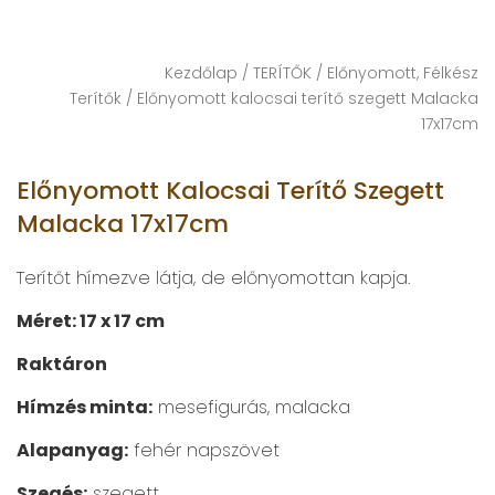
Kezdőlap
/
TERÍTŐK
/
Előnyomott, Félkész
Terítők
/ Előnyomott kalocsai terítő szegett Malacka
17x17cm
Előnyomott Kalocsai Terítő Szegett
Malacka 17x17cm
Terítőt hímezve látja, de előnyomottan kapja.
Méret: 17 x 17 cm
Raktáron
Hímzés minta:
mesefigurás, malacka
Alapanyag:
fehér napszövet
Szegés:
szegett