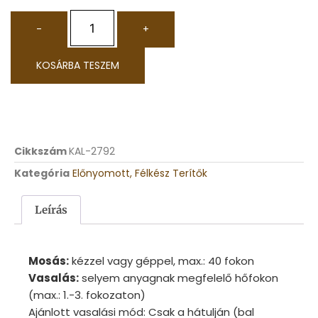
-
+
KOSÁRBA TESZEM
Cikkszám
KAL-2792
Kategória
Előnyomott, Félkész Terítők
Leírás
Mosás:
kézzel vagy géppel, max.: 40 fokon
Vasalás:
selyem anyagnak megfelelő hőfokon
(max.: 1.-3. fokozaton)
Ajánlott vasalási mód: Csak a hátulján (bal