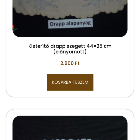
Kisterítő drapp szegett 44×25 cm
(előnyomott)
2.600
Ft
KOSÁRBA TESZEM