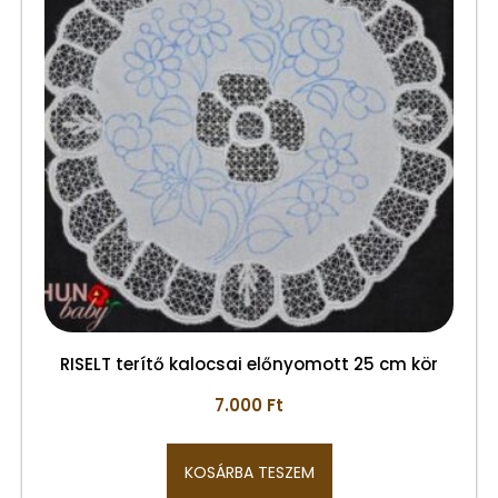
RISELT terítő kalocsai előnyomott 25 cm kör
7.000
Ft
KOSÁRBA TESZEM