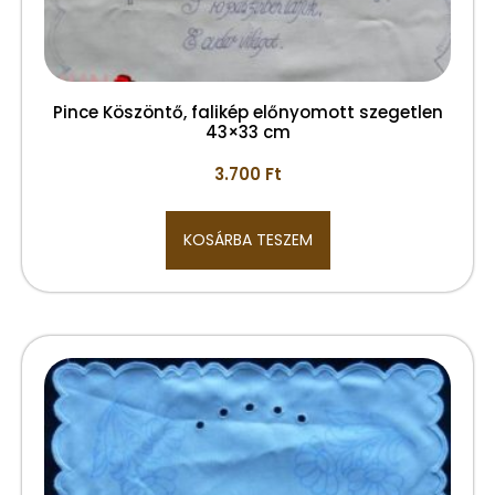
Pince Köszöntő, falikép előnyomott szegetlen
43×33 cm
3.700
Ft
KOSÁRBA TESZEM