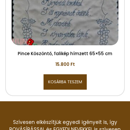
Pince Köszöntő, falikép hímzett 65×55 cm
15.800
Ft
KOSÁRBA TESZEM
Szívesen elkészítjük egyedi igényeit is, így
ROVÁSÍRÁSSAL és EGYEDI NEVEKKEL is szívesen