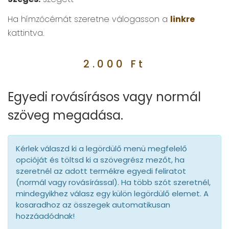
Ha hímzőcérnát szeretne válogasson a
linkre
kattintva.
2.000
Ft
Egyedi rovásírásos vagy normál
szöveg megadása.
Kérlek válaszd ki a legördülő menü megfelelő
opcióját és töltsd ki a szövegrész mezőt, ha
szeretnél az adott termékre egyedi feliratot
(normál vagy rovásírással). Ha több szót szeretnél,
mindegyikhez válasz egy külön legördülő elemet. A
kosaradhoz az összegek automatikusan
hozzáadódnak!